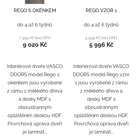
REGO S OKÉNKEM
REGO VZOR 1
do 4 až 6 týdnů
do 4 až 6 týdnů
7 455 Kč bez DPH
4 955 Kč bez DPH
9 020 Kč
5 996 Kč
Interiérové dveře VASCO
Interiérové dveře VASCO
DOORS model Rego s
DOORS model Rego vzor
okénkem jsou vyrobené
1 jsou vyrobené z rámu
z rámu z měkkého dřeva
z měkkého dřeva a
a desky MDF s
desky MDF s
oboustranným
oboustranným
opláštěním deskou HDF.
opláštěním deskou HDF.
Povrchová úprava dveří
Povrchová úprava dveří
je laminát...
je laminát...