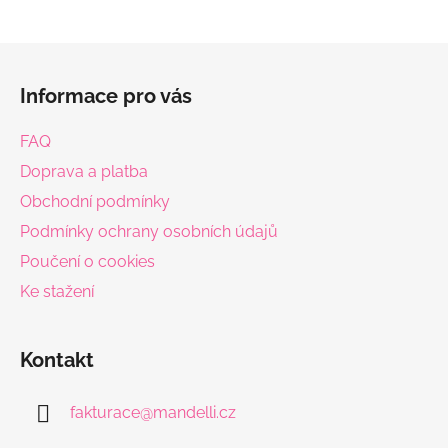
Z
á
Informace pro vás
p
a
FAQ
t
Doprava a platba
í
Obchodní podmínky
Podmínky ochrany osobních údajů
Poučení o cookies
Ke stažení
Kontakt
fakturace
@
mandelli.cz