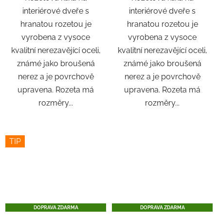
interiérové ​​dveře s
interiérové ​​dveře s
hranatou rozetou je
hranatou rozetou je
vyrobena z vysoce
vyrobena z vysoce
kvalitní nerezavějící oceli,
kvalitní nerezavějící oceli,
známé jako broušená
známé jako broušená
nerez a je povrchově
nerez a je povrchově
upravena. Rozeta má
upravena. Rozeta má
rozměry...
rozměry...
TIP
DOPRAVA ZDARMA
DOPRAVA ZDARMA