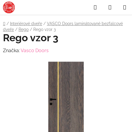
Přejít
Hledat
NÁKUP
na
obsah
KOŠÍK
Domů
/
Interiérové dveře
/
VASCO Doors laminátované bezfalcové
dveře
/
Rego
/
Rego vzor 3
Rego vzor 3
Značka:
Vasco Doors