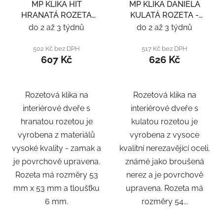
MP KLIKA HIT
MP KLIKA DANIELA
HRANATÁ ROZETA
KULATÁ ROZETA -
SQ6 - ČERNÁ
NEREZ
do 2 až 3 týdnů
do 2 až 3 týdnů
502 Kč bez DPH
517 Kč bez DPH
607 Kč
626 Kč
Rozetová klika na
Rozetová klika na
interiérové ​​dveře s
interiérové ​​dveře s
hranatou rozetou je
kulatou rozetou je
vyrobena z materiálů
vyrobena z vysoce
vysoké kvality - zamak a
kvalitní nerezavějící oceli,
je povrchově upravena.
známé jako broušená
Rozeta má rozměry 53
nerez a je povrchově
mm x 53 mm a tloušťku
upravena. Rozeta má
6 mm.
rozměry 54...