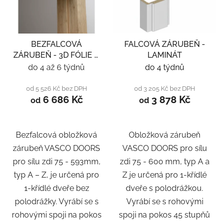
BEZFALCOVÁ
FALCOVÁ ZÁRUBEŇ -
ZÁRUBEŇ - 3D FÓLIE A
LAMINÁT
LAMINÁT
do 4 až 6 týdnů
do 4 týdnů
od 5 526 Kč bez DPH
od 3 205 Kč bez DPH
6 686 Kč
3 878 Kč
od
od
Bezfalcová obložková
Obložková zárubeň
zárubeň VASCO DOORS
VASCO DOORS pro sílu
pro sílu zdi 75 - 593mm,
zdi 75 - 600 mm, typ A a
typ A – Z, je určená pro
Z je určená pro 1-křídlé
1-křídlé dveře bez
dveře s polodrážkou.
polodrážky. Vyrábí se s
Vyrábí se s rohovými
rohovými spoji na pokos
spoji na pokos 45 stupňů