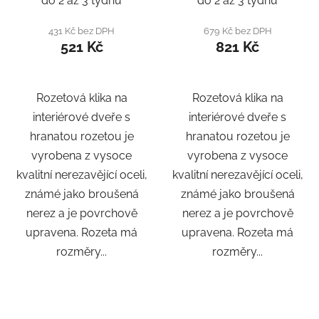
do 2 až 3 týdnů
do 2 až 3 týdnů
431 Kč bez DPH
679 Kč bez DPH
521 Kč
821 Kč
Rozetová klika na
Rozetová klika na
interiérové ​​dveře s
interiérové ​​dveře s
hranatou rozetou je
hranatou rozetou je
vyrobena z vysoce
vyrobena z vysoce
kvalitní nerezavějící oceli,
kvalitní nerezavějící oceli,
známé jako broušená
známé jako broušená
nerez a je povrchově
nerez a je povrchově
upravena. Rozeta má
upravena. Rozeta má
rozměry...
rozměry...