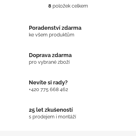
8
položek celkem
O
v
l
Poradenství zdarma
á
d
ke všem produktům
a
c
í
Doprava zdarma
p
pro vybrané zboží
r
v
k
Nevíte si rady?
y
+420 775 668 462
v
ý
p
25 let zkušeností
i
s prodejem i montáží
s
u
Z