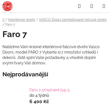
Přejít
Hledat
NÁKUP
na
obsah
KOŠÍK
Domů
/
Interiérové dveře
/
VASCO Doors laminátované falcové dveře
/
Faro 7
Faro 7
Nabízíme Vám krásné interiérové falcové dveře Vasco
Doors, model FARO 7 Vyberte si z množství vzhledů i
dekorů. Jistě splní Vaše požadavky a vhodně doplní
svými tvary Váš domov.
Nejprodávanější
Faro 7 ornament typ 3
do 4 týdnů
6 400 Kč