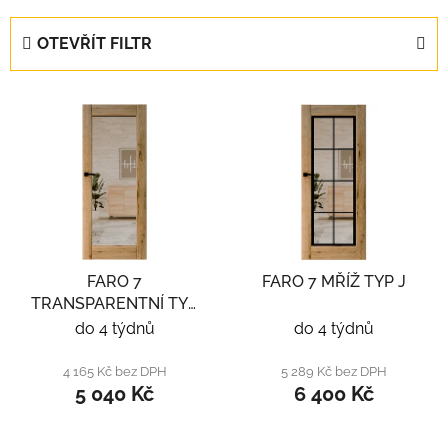
z
e
OTEVŘÍT FILTR
n
í
V
p
ý
r
p
o
i
d
s
u
p
k
r
t
FARO 7
FARO 7 MŘÍŽ TYP J
o
ů
TRANSPARENTNÍ TYP
d
F
do 4 týdnů
do 4 týdnů
u
k
4 165 Kč bez DPH
5 289 Kč bez DPH
t
5 040 Kč
6 400 Kč
ů