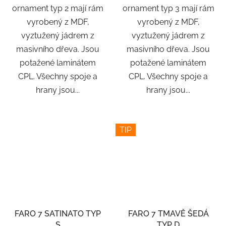
ornament typ 2 mají rám
ornament typ 3 mají rám
vyrobený z MDF,
vyrobený z MDF,
vyztužený jádrem z
vyztužený jádrem z
masivního dřeva. Jsou
masivního dřeva. Jsou
potažené laminátem
potažené laminátem
CPL. Všechny spoje a
CPL. Všechny spoje a
hrany jsou...
hrany jsou...
TIP
FARO 7 SATINATO TYP
FARO 7 TMAVĚ ŠEDÁ
S
TYP D