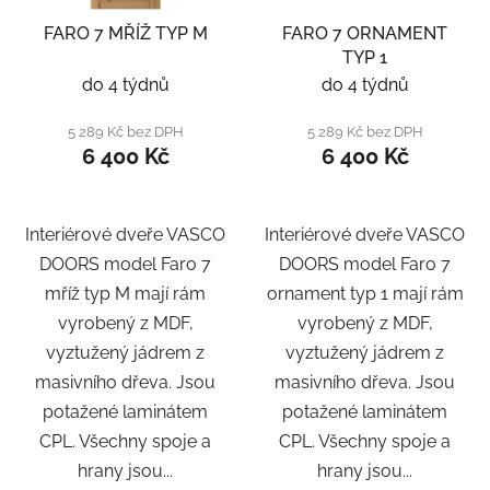
FARO 7 MŘÍŽ TYP M
FARO 7 ORNAMENT
TYP 1
do 4 týdnů
do 4 týdnů
5 289 Kč bez DPH
5 289 Kč bez DPH
6 400 Kč
6 400 Kč
Interiérové dveře VASCO
Interiérové dveře VASCO
DOORS model Faro 7
DOORS model Faro 7
mříž typ M mají rám
ornament typ 1 mají rám
vyrobený z MDF,
vyrobený z MDF,
vyztužený jádrem z
vyztužený jádrem z
masivního dřeva. Jsou
masivního dřeva. Jsou
potažené laminátem
potažené laminátem
CPL. Všechny spoje a
CPL. Všechny spoje a
hrany jsou...
hrany jsou...