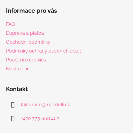
á
Informace pro vás
p
a
FAQ
t
Doprava a platba
í
Obchodní podmínky
Podmínky ochrany osobních údajů
Poučení o cookies
Ke stažení
Kontakt
fakturace
@
mandelli.cz
+420 775 668 462