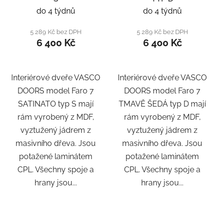
do 4 týdnů
do 4 týdnů
5 289 Kč bez DPH
5 289 Kč bez DPH
6 400 Kč
6 400 Kč
Interiérové dveře VASCO
Interiérové dveře VASCO
DOORS model Faro 7
DOORS model Faro 7
SATINATO typ S mají
TMAVĚ ŠEDÁ typ D mají
rám vyrobený z MDF,
rám vyrobený z MDF,
vyztužený jádrem z
vyztužený jádrem z
masivního dřeva. Jsou
masivního dřeva. Jsou
potažené laminátem
potažené laminátem
CPL. Všechny spoje a
CPL. Všechny spoje a
hrany jsou...
hrany jsou...