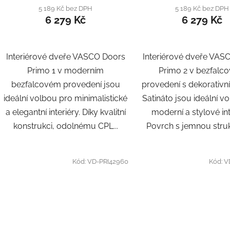
ů
5 189 Kč bez DPH
5 189 Kč bez DPH
6 279 Kč
6 279 Kč
Interiérové dveře VASCO Doors
Interiérové dveře VAS
Primo 1 v moderním
Primo 2 v bezfalc
bezfalcovém provedení jsou
provedení s dekorativ
ideální volbou pro minimalistické
Satináto jsou ideální v
a elegantní interiéry. Díky kvalitní
moderní a stylové int
konstrukci, odolnému CPL...
Povrch s jemnou struk
Kód:
VD-PRI42960
Kód:
V