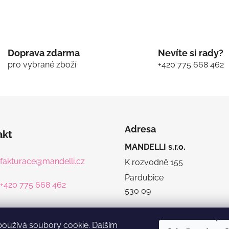
Doprava zdarma
Nevíte si rady?
pro vybrané zboží
+420 775 668 462
Adresa
akt
MANDELLI s.r.o.
fakturace
@
mandelli.cz
K rozvodně 155
Pardubice
+420 775 668 462
530 09
používá soubory cookie. Dalším