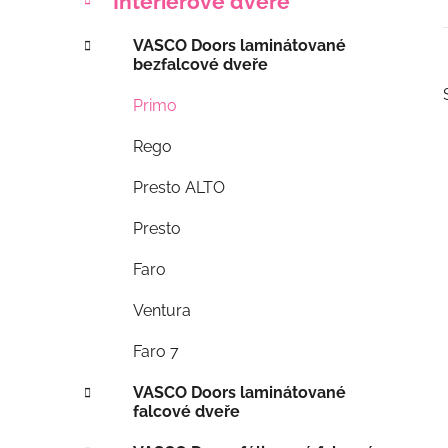
Interiérové dveře
a
kategorie
o
t
s
VASCO Doors laminátované
e
t
bezfalcové dveře
g
r
o
Primo
a
r
i
n
Rego
e
n
Presto ALTO
í
p
Presto
i
a
Faro
n
e
Ventura
l
Faro 7
VASCO Doors laminátované
falcové dveře