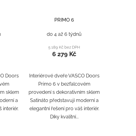
PRIMO 6
ů
do 4 až 6 týdnů
5 189 Kč bez DPH
6 279 Kč
CO Doors
Interiérové dveře VASCO Doors
ovém
Primo 6 v bezfalcovém
ním sklem
provedení s dekorativním sklem
oderní a
Satináto představují moderní a
 interiér.
elegantní řešení pro váš interiér.
Díky kvalitní...