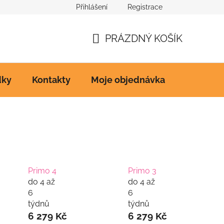
Přihlášení
Registrace
Ke stažení
PRÁZDNÝ KOŠÍK
NÁKUPNÍ
KOŠÍK
dky
Kontakty
Moje objednávka
Primo 4
Primo 3
do 4 až
do 4 až
6
6
týdnů
týdnů
6 279 Kč
6 279 Kč