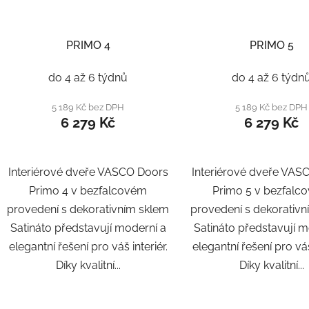
PRIMO 4
PRIMO 5
do 4 až 6 týdnů
do 4 až 6 týdn
5 189 Kč bez DPH
5 189 Kč bez DPH
6 279 Kč
6 279 Kč
Interiérové dveře VASCO Doors
Interiérové dveře VAS
Primo 4 v bezfalcovém
Primo 5 v bezfalc
provedení s dekorativním sklem
provedení s dekorativ
Satináto představují moderní a
Satináto představují m
elegantní řešení pro váš interiér.
elegantní řešení pro váš
Díky kvalitní...
Díky kvalitní...