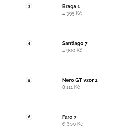
Braga 1
4 395 Kč
Santiago 7
4 900 Kč
Nero GT vzor 1
8 111 Kč
Faro 7
6 600 Kč