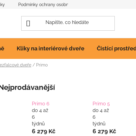
nky
Podmínky ochrany osobních údajů
Poučení o cookies
ně
Kliky na interiérové dveře
Čistící prostře
ezfalcové dveře
/
Primo
Nejprodávanější
Primo 6
Primo 5
do 4 až
do 4 až
6
6
týdnů
týdnů
6 279 Kč
6 279 Kč