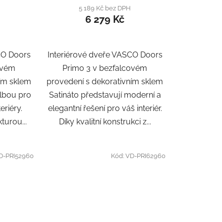
5 189 Kč bez DPH
6 279 Kč
CO Doors
Interiérové dveře VASCO Doors
ovém
Primo 3 v bezfalcovém
ním sklem
provedení s dekorativním sklem
olbou pro
Satináto představují moderní a
eriéry.
elegantní řešení pro váš interiér.
turou...
Díky kvalitní konstrukci z...
D-PRI52960
Kód:
VD-PRI62960