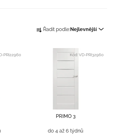
Ř
Řadit podle:
Nejlevnější
a
z
e
D-PRI22960
Kód:
VD-PRI32960
n
í
p
r
o
d
u
k
PRIMO 3
t
ů
ů
do 4 až 6 týdnů