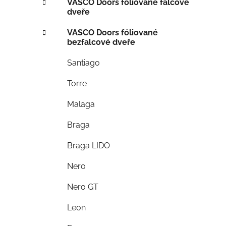
VASCO Doors fóliované falcové
dveře
VASCO Doors fóliované
bezfalcové dveře
Santiago
Torre
Malaga
Braga
Braga LIDO
Nero
Nero GT
Leon