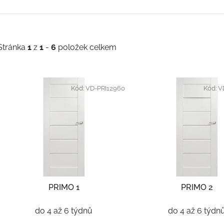
Stránka
1
z
1
-
6
položek celkem
V
ý
Kód:
VD-PRI12960
Kód:
V
p
s
p
r
o
d
PRIMO 1
PRIMO 2
u
k
do 4 až 6 týdnů
do 4 až 6 týdn
t