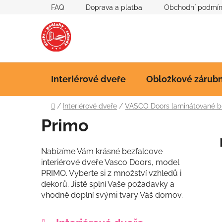
Přejít
FAQ
Doprava a platba
Obchodní podmí
na
obsah
Interiérové dveře
Obložkové zárub
Domů
/
Interiérové dveře
/
VASCO Doors laminátované b
Primo
Nabízíme Vám krásné bezfalcove
interiérové dveře Vasco Doors, model
PRIMO. Vyberte si z množství vzhledů i
dekorů. Jistě splní Vaše požadavky a
vhodně doplní svými tvary Váš domov.
P
K
Přeskočit