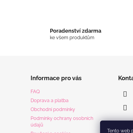
Poradenství zdarma
ke všem produktům
Z
á
Informace pro vás
Kont
p
a
FAQ
t
Doprava a platba
í
Obchodní podmínky
Podmínky ochrany osobních
údajů
Tento web 