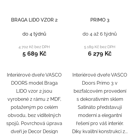
BRAGA LIDO VZOR 2
PRIMO 3
do 4 týdnů
do 4 až 6 týdnů
4 702 Kč bez DPH
5 189 Kč bez DPH
5 689 Kč
6 279 Kč
Interiérové dveře VASCO
Interiérové dveře VASCO
DOORS model Braga
Doors Primo 3 v
LIDO vzor 2 jsou
bezfalcovém provedení
vyrobené z rámu z MDF,
s dekorativním sklem
potaženým po celém
Satináto představují
obvodu, bez viditelných
moderní a elegantní
spojů. Povrchová úprava
řešení pro váš interiér.
dveří je Decor Design
Díky kvalitní konstrukci z...