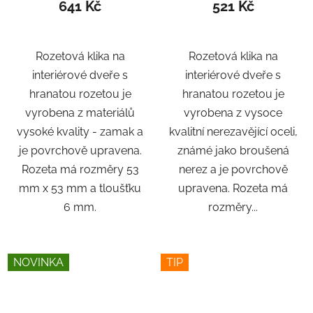
641 Kč
521 Kč
Rozetová klika na
Rozetová klika na
interiérové ​​dveře s
interiérové ​​dveře s
hranatou rozetou je
hranatou rozetou je
vyrobena z materiálů
vyrobena z vysoce
vysoké kvality - zamak a
kvalitní nerezavějící oceli,
je povrchově upravena.
známé jako broušená
Rozeta má rozměry 53
nerez a je povrchově
mm x 53 mm a tloušťku
upravena. Rozeta má
6 mm.
rozměry...
NOVINKA
TIP