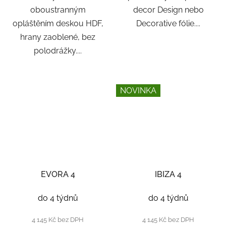
oboustranným
decor Design nebo
opláštěním deskou HDF,
Decorative fólie....
hrany zaoblené, bez
polodrážky....
NOVINKA
EVORA 4
IBIZA 4
do 4 týdnů
do 4 týdnů
4 145 Kč bez DPH
4 145 Kč bez DPH