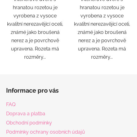
hranatou rozetou je
hranatou rozetou je
vyrobena z vysoce
vyrobena z vysoce
kvalitní nerezavějící oceli,
kvalitní nerezavějící oceli,
známé jako broušená
známé jako broušená
nerez a je povrchově
nerez a je povrchově
upravena. Rozeta má
upravena. Rozeta má
rozměry...
rozměry...
Z
á
Informace pro vás
p
a
FAQ
t
Doprava a platba
í
Obchodní podmínky
Podmínky ochrany osobních údajů