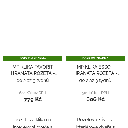
DOPRAVA ZDARMA
DOPRAVA ZDARMA
MP KLIKA FAVORIT
MP KLIKA ESSO -
HRANATÁ ROZETA -
HRANATÁ ROZETA -
ČERNÁ
NEREZ
do 2 až 3 týdnů
do 2 až 3 týdnů
644 Kč bez DPH
501 Kč bez DPH
779 Kč
606 Kč
Rozetová klika na
Rozetová klika na
interiérové ​​dveře s
interiérové ​​dveře s