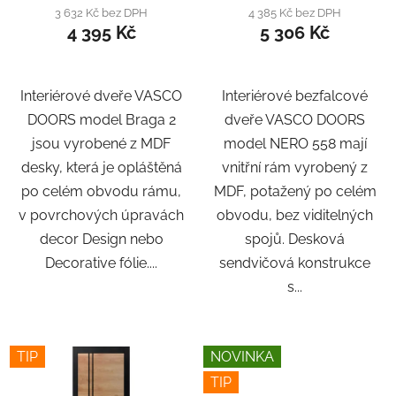
3 632 Kč bez DPH
4 385 Kč bez DPH
4 395 Kč
5 306 Kč
Interiérové dveře VASCO
Interiérové bezfalcové
DOORS model Braga 2
dveře VASCO DOORS
jsou vyrobené z MDF
model NERO 558 mají
desky, která je opláštěná
vnitřní rám vyrobený z
po celém obvodu rámu,
MDF, potažený po celém
v povrchových úpravách
obvodu, bez viditelných
decor Design nebo
spojů. Desková
Decorative fólie....
sendvičová konstrukce
s...
TIP
NOVINKA
TIP