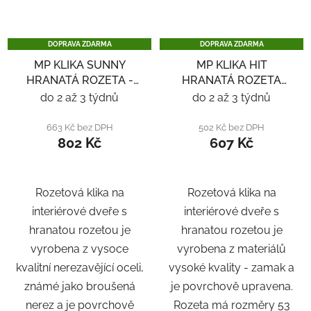
DOPRAVA ZDARMA
DOPRAVA ZDARMA
MP KLIKA SUNNY
MP KLIKA HIT
HRANATÁ ROZETA -
HRANATÁ ROZETA
ČERNÁ
SQ6 - ČERNÁ
do 2 až 3 týdnů
do 2 až 3 týdnů
663 Kč bez DPH
502 Kč bez DPH
802 Kč
607 Kč
Rozetová klika na
Rozetová klika na
interiérové ​​dveře s
interiérové ​​dveře s
hranatou rozetou je
hranatou rozetou je
vyrobena z vysoce
vyrobena z materiálů
kvalitní nerezavějící oceli,
vysoké kvality - zamak a
známé jako broušená
je povrchově upravena.
nerez a je povrchově
Rozeta má rozměry 53