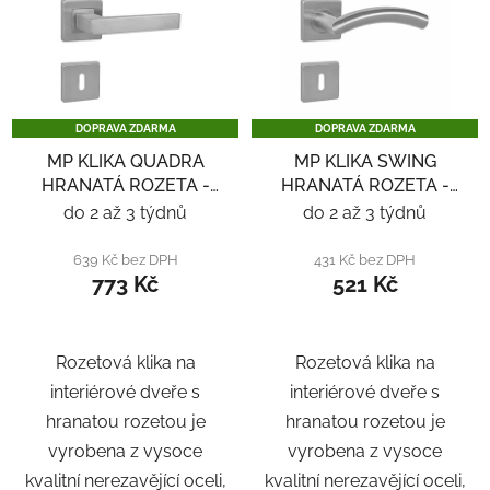
DOPRAVA ZDARMA
DOPRAVA ZDARMA
MP KLIKA QUADRA
MP KLIKA SWING
HRANATÁ ROZETA -
HRANATÁ ROZETA -
NEREZ
NEREZ
do 2 až 3 týdnů
do 2 až 3 týdnů
639 Kč bez DPH
431 Kč bez DPH
773 Kč
521 Kč
Rozetová klika na
Rozetová klika na
interiérové ​​dveře s
interiérové ​​dveře s
hranatou rozetou je
hranatou rozetou je
vyrobena z vysoce
vyrobena z vysoce
kvalitní nerezavějící oceli,
kvalitní nerezavějící oceli,