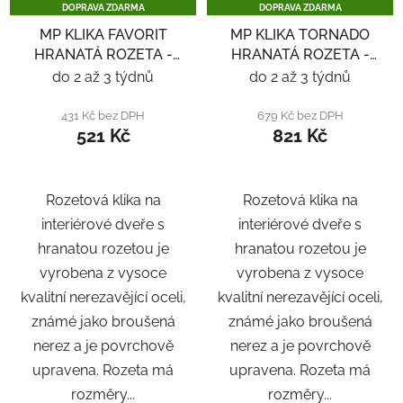
DOPRAVA ZDARMA
DOPRAVA ZDARMA
MP KLIKA FAVORIT
MP KLIKA TORNADO
HRANATÁ ROZETA -
HRANATÁ ROZETA -
NEREZ
NEREZ
do 2 až 3 týdnů
do 2 až 3 týdnů
431 Kč bez DPH
679 Kč bez DPH
521 Kč
821 Kč
Rozetová klika na
Rozetová klika na
interiérové ​​dveře s
interiérové ​​dveře s
hranatou rozetou je
hranatou rozetou je
vyrobena z vysoce
vyrobena z vysoce
kvalitní nerezavějící oceli,
kvalitní nerezavějící oceli,
známé jako broušená
známé jako broušená
nerez a je povrchově
nerez a je povrchově
upravena. Rozeta má
upravena. Rozeta má
rozměry...
rozměry...