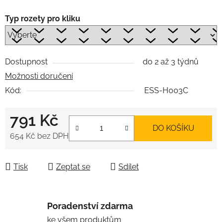
Typ rozety pro kliku
Dostupnost
do 2 až 3 týdnů
Možnosti doručení
Kód:
ESS-H003C
791 Kč
DO KOŠÍKU
654 Kč
bez DPH
Měrná cena:
Tisk
Zeptat se
Sdílet
Poradenství zdarma
ke všem produktům