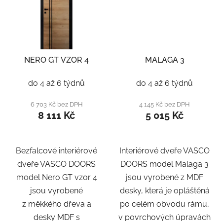
NERO GT VZOR 4
MALAGA 3
do 4 až 6 týdnů
do 4 až 6 týdnů
6 703 Kč bez DPH
4 145 Kč bez DPH
8 111 Kč
5 015 Kč
Bezfalcové interiérové
Interiérové dveře VASCO
dveře VASCO DOORS
DOORS model Malaga 3
model Nero GT vzor 4
jsou vyrobené z MDF
jsou vyrobené
desky, která je opláštěná
z měkkého dřeva a
po celém obvodu rámu,
desky MDF s
v povrchových úpravách