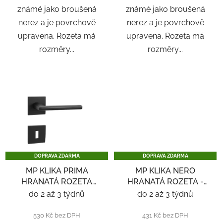
známé jako broušená
známé jako broušená
nerez a je povrchově
nerez a je povrchově
upravena. Rozeta má
upravena. Rozeta má
rozměry...
rozměry...
DOPRAVA ZDARMA
DOPRAVA ZDARMA
MP KLIKA PRIMA
MP KLIKA NERO
HRANATÁ ROZETA
HRANATÁ ROZETA -
SQ6 - ČERNÁ
NEREZ
do 2 až 3 týdnů
do 2 až 3 týdnů
530 Kč bez DPH
431 Kč bez DPH