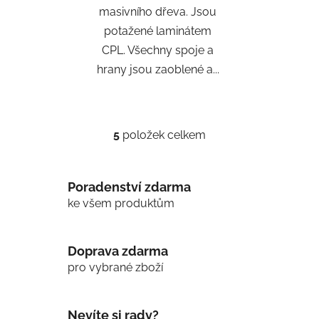
masivního dřeva. Jsou
potažené laminátem
CPL. Všechny spoje a
hrany jsou zaoblené a...
5
položek celkem
O
v
l
Poradenství zdarma
á
d
ke všem produktům
a
c
í
Doprava zdarma
p
pro vybrané zboží
r
v
k
Nevíte si rady?