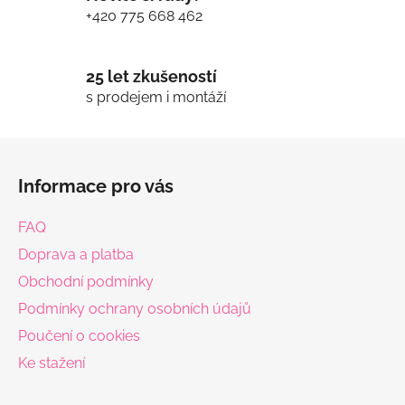
y
+420 775 668 462
v
ý
p
25 let zkušeností
i
s prodejem i montáží
s
u
Z
á
Informace pro vás
p
a
FAQ
t
Doprava a platba
í
Obchodní podmínky
Podmínky ochrany osobních údajů
Poučení o cookies
Ke stažení