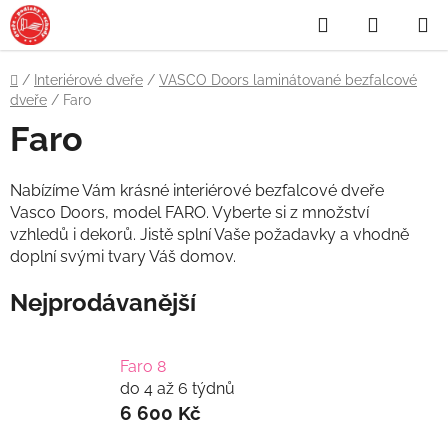
Přejít
Hledat
NÁKUP
na
obsah
KOŠÍK
Domů
/
Interiérové dveře
/
VASCO Doors laminátované bezfalcové
dveře
/
Faro
Faro
Nabízíme Vám krásné interiérové bezfalcové dveře
Vasco Doors, model FARO. Vyberte si z množství
vzhledů i dekorů. Jistě splní Vaše požadavky a vhodně
doplní svými tvary Váš domov.
Nejprodávanější
Faro 8
do 4 až 6 týdnů
6 600 Kč