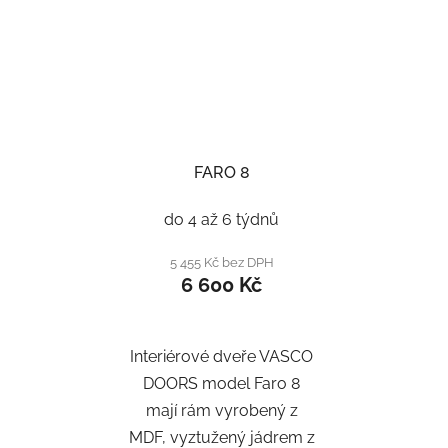
FARO 8
do 4 až 6 týdnů
5 455 Kč bez DPH
6 600 Kč
Interiérové dveře VASCO
DOORS model Faro 8
mají rám vyrobený z
MDF, vyztužený jádrem z