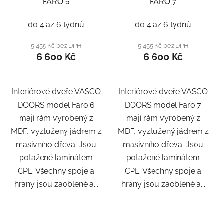
FARO 6
FARO 7
do 4 až 6 týdnů
do 4 až 6 týdnů
5 455 Kč bez DPH
5 455 Kč bez DPH
6 600 Kč
6 600 Kč
Interiérové dveře VASCO
Interiérové dveře VASCO
DOORS model Faro 6
DOORS model Faro 7
mají rám vyrobený z
mají rám vyrobený z
MDF, vyztužený jádrem z
MDF, vyztužený jádrem z
masivního dřeva. Jsou
masivního dřeva. Jsou
potažené laminátem
potažené laminátem
CPL. Všechny spoje a
CPL. Všechny spoje a
hrany jsou zaoblené a...
hrany jsou zaoblené a...