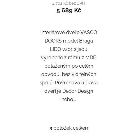
4 702 Kč bez DPH
5 689 Kč
Interiérové dveře VASCO
DOORS model Braga
LIDO vzor 2 jsou
vyrobené z rámu z MDF,
potaženým po celém
obvodu, bez viditelných
spojů. Povrchová úprava
dveří je Decor Design
nebo...
3
položek celkem
O
v