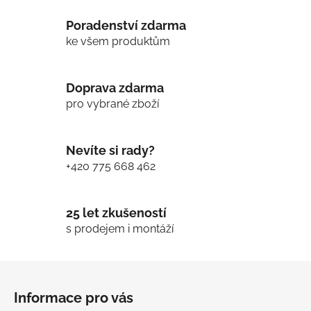
l
Poradenství zdarma
á
d
ke všem produktům
a
c
í
Doprava zdarma
p
pro vybrané zboží
r
v
k
Nevíte si rady?
y
+420 775 668 462
v
ý
p
25 let zkušeností
i
s prodejem i montáží
s
u
Z
á
Informace pro vás
p