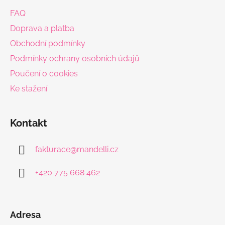
a
FAQ
t
Doprava a platba
í
Obchodní podmínky
Podmínky ochrany osobních údajů
Poučení o cookies
Ke stažení
Kontakt
fakturace
@
mandelli.cz
+420 775 668 462
Adresa