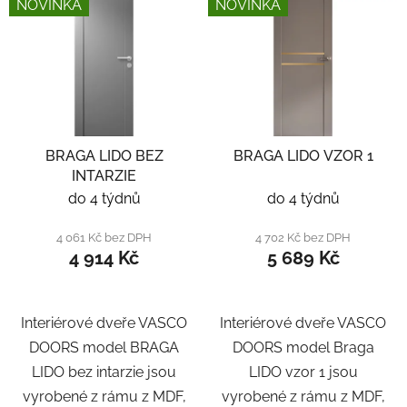
NOVINKA
NOVINKA
ý
r
p
o
i
d
s
u
p
k
r
t
BRAGA LIDO BEZ
BRAGA LIDO VZOR 1
o
ů
INTARZIE
d
do 4 týdnů
do 4 týdnů
u
k
4 061 Kč bez DPH
4 702 Kč bez DPH
t
4 914 Kč
5 689 Kč
ů
Interiérové dveře VASCO
Interiérové dveře VASCO
DOORS model BRAGA
DOORS model Braga
LIDO bez intarzie jsou
LIDO vzor 1 jsou
vyrobené z rámu z MDF,
vyrobené z rámu z MDF,