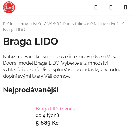
Přejít
Hledat
NÁKUP
na
obsah
KOŠÍK
Domů
/
Interiérové dveře
/
VASCO Doors fóliované falcové dveře
/
Braga LIDO
Braga LIDO
Nabízíme Vám krásné falcove interiérové dveře Vasco
Doors, model Braga LIDO. Vyberte si z množství
vzhledů i dekorů. Jistě splní Vaše požadavky a vhodně
doplní svými tvary Váš domov.
Nejprodávanější
Braga LIDO vzor 2
do 4 týdnů
5 689 Kč