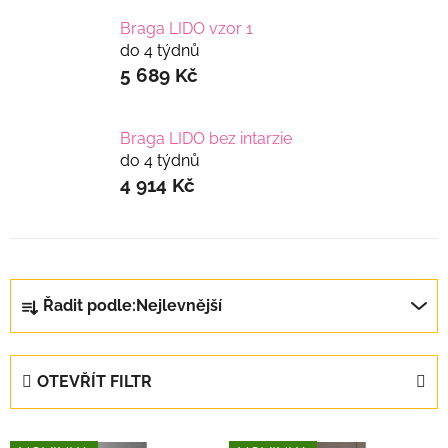
Braga LIDO vzor 1
do 4 týdnů
5 689 Kč
Braga LIDO bez intarzie
do 4 týdnů
4 914 Kč
Ř
Řadit podle:
Nejlevnější
a
z
e
OTEVŘÍT FILTR
n
í
V
p