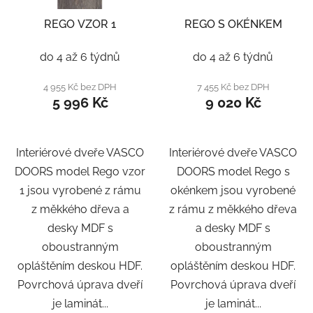
REGO VZOR 1
REGO S OKÉNKEM
do 4 až 6 týdnů
do 4 až 6 týdnů
4 955 Kč bez DPH
7 455 Kč bez DPH
5 996 Kč
9 020 Kč
Interiérové dveře VASCO
Interiérové dveře VASCO
DOORS model Rego vzor
DOORS model Rego s
1 jsou vyrobené z rámu
okénkem jsou vyrobené
z měkkého dřeva a
z rámu z měkkého dřeva
desky MDF s
a desky MDF s
oboustranným
oboustranným
opláštěním deskou HDF.
opláštěním deskou HDF.
Povrchová úprava dveří
Povrchová úprava dveří
je laminát...
je laminát...