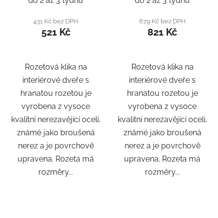
do 2 až 3 týdnů
do 2 až 3 týdnů
431 Kč bez DPH
679 Kč bez DPH
521 Kč
821 Kč
Rozetová klika na
Rozetová klika na
interiérové ​​dveře s
interiérové ​​dveře s
hranatou rozetou je
hranatou rozetou je
vyrobena z vysoce
vyrobena z vysoce
kvalitní nerezavějící oceli,
kvalitní nerezavějící oceli,
známé jako broušená
známé jako broušená
nerez a je povrchově
nerez a je povrchově
upravena. Rozeta má
upravena. Rozeta má
rozměry...
rozměry...