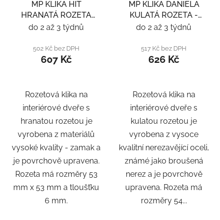
MP KLIKA HIT
MP KLIKA DANIELA
HRANATÁ ROZETA
KULATÁ ROZETA -
SQ6 - ČERNÁ
NEREZ
do 2 až 3 týdnů
do 2 až 3 týdnů
502 Kč bez DPH
517 Kč bez DPH
607 Kč
626 Kč
Rozetová klika na
Rozetová klika na
interiérové ​​dveře s
interiérové ​​dveře s
hranatou rozetou je
kulatou rozetou je
vyrobena z materiálů
vyrobena z vysoce
vysoké kvality - zamak a
kvalitní nerezavějící oceli,
je povrchově upravena.
známé jako broušená
Rozeta má rozměry 53
nerez a je povrchově
mm x 53 mm a tloušťku
upravena. Rozeta má
6 mm.
rozměry 54...