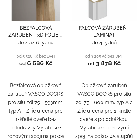
BEZFALCOVÁ
FALCOVÁ ZÁRUBEŇ -
ZÁRUBEŇ - 3D FÓLIE A
LAMINÁT
LAMINÁT
do 4 až 6 týdnů
do 4 týdnů
od 5 526 Kč bez DPH
od 3 205 Kč bez DPH
6 686 Kč
3 878 Kč
od
od
Bezfalcová obložková
Obložková zárubeň
zárubeň VASCO DOORS
VASCO DOORS pro sílu
pro sílu zdi 75 - 593mm,
zdi 75 - 600 mm, typ A a
typ A – Z, je určená pro
Z je určená pro 1-křídlé
1-křídlé dveře bez
dveře s polodrážkou.
polodrážky. Vyrábí se s
Vyrábí se s rohovými
rohovými spoji na pokos
spoji na pokos 45 stupňů