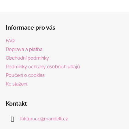
Z
á
Informace pro vás
p
a
FAQ
t
Doprava a platba
í
Obchodní podmínky
Podmínky ochrany osobních údajů
Poučení o cookies
Ke stažení
Kontakt
fakturace
@
mandelli.cz