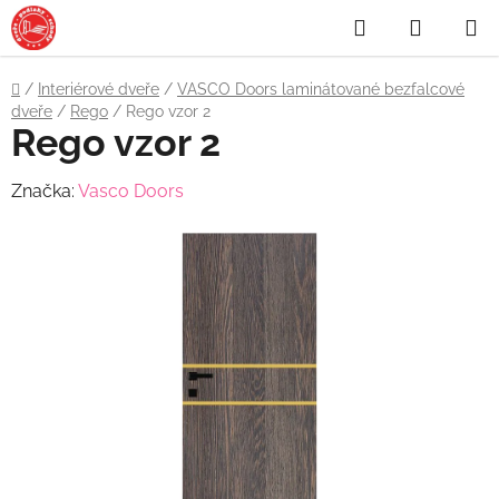
Přejít
Hledat
NÁKUP
na
obsah
KOŠÍK
Domů
/
Interiérové dveře
/
VASCO Doors laminátované bezfalcové
dveře
/
Rego
/
Rego vzor 2
Rego vzor 2
Značka:
Vasco Doors