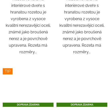
interiérové ​​dveře s
interiérové ​​dveře s
hranatou rozetou je
hranatou rozetou je
vyrobena z vysoce
vyrobena z vysoce
kvalitní nerezavějící oceli,
kvalitní nerezavějící oceli,
známé jako broušená
známé jako broušená
nerez a je povrchově
nerez a je povrchově
upravena. Rozeta má
upravena. Rozeta má
rozměry...
rozměry...
TIP
DOPRAVA ZDARMA
DOPRAVA ZDARMA