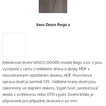
Vaso Doors Rego 2
Interiérové dveře VASCO DOORS model Rego vzor 2 jsou
vyrobené z rámu z měkkého dřeva a desky MDF s
oboustranným opláštěním deskou HDF. Povrchová
úprava dveří je laminát CPL. Viditelné hrany dveří jsou
zakončeny ve stejném dekoru. Výplň tvoří „sendvičová“
deska s voštinovou nebo DTD výplní. Dveřní křídlo je
připravené pro případné zkrácení o 40 mm.