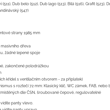
 (511), Dub belo (512), Dub lago (513), Bílá (516), Grafit (523), 
andinávský (547)
pantové strany 1985 mm
 masivního dřeva
u, žádné lepené spoje
ené, zakončené polodrážkou
m
h křídel s ventilačním otvorem - za příplatek)
us s roztečí 72 mm: Klasický klíč, WC zámek, FAB, nebo be
zmístěných dle ČSN, šroubované čepové, regulovatelné
 vidíte panty vlevo.
a vidíte panty vpravo.