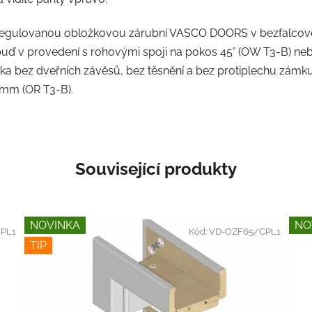
 regulovanou obložkovou zárubní VASCO DOORS v bezfalcové
uď v provedení s rohovými spoji na pokos 45° (OW T3-B) neb
a bez dveřních závěsů, bez těsnění a bez protiplechu zámku)
 mm (OR T3-B).
Související produkty
NOVINKA
NO
PL1
Kód:
VD-OZF65/CPL1
TIP