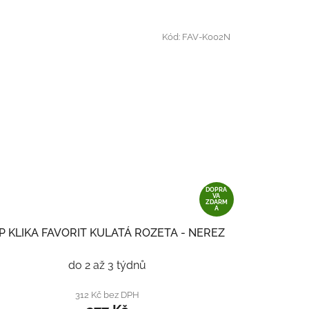
Kód:
FAV-K002N
DOPRA
VA
ZDARM
A
P KLIKA FAVORIT KULATÁ ROZETA - NEREZ
do 2 až 3 týdnů
312 Kč bez DPH