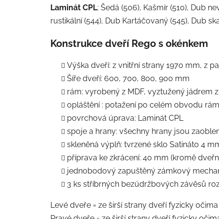
Laminát CPL
: Šedá (506), Kašmír (510), Dub nevi
rustikální (544), Dub Kartáčovaný (545), Dub sk
Konstrukce dveří Rego s okénkem
Výška dveří: z vnitřní strany 1970 mm, z 
Šíře dveří: 600, 700, 800, 900 mm
rám: vyrobený z MDF, vyztužený jádrem z
opláštění : potažení po celém obvodu rám
povrchová úprava: Laminát CPL
spoje a hrany: všechny hrany jsou zaobl
skleněná výplň: tvrzené sklo Satináto 4 m
příprava ke zkrácení: 40 mm (kromě dveřníc
jednobodový zapuštěný zámkový mechanism
3 ks stříbrných bezúdržbových závěsů ro
Levé dveře = ze širší strany dveří fyzicky očima
Pravé dveře = ze širší strany dveří fyzicky očim