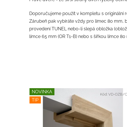
Doporučujeme použít v kompletu s originální
Zárubeň pak vybíráte vždy pro límec 80 mm, b
provedení TUNEL nebo-li slepá obložka (obložk
límce 65 mm (OR T1-B) nebo s šířkou límce 80
NOVINKA
Kód:
VD-OZB/C
TIP