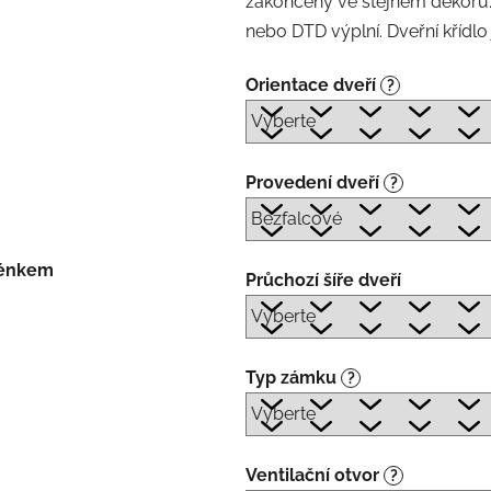
zakončeny ve stejném dekoru. 
nebo DTD výplní. Dveřní křídl
Orientace dveří
?
Provedení dveří
?
kénkem
Průchozí šíře dveří
Typ zámku
?
Ventilační otvor
?