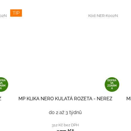
TIP
02N
Kód:
NER-K002N
OPRA
DOPRA
VA
VA
DARM
ZDARM
A
A
Z
MP KLIKA NERO KULATÁ ROZETA - NEREZ
M
do 2 až 3 týdnů
312 Kč bez DPH