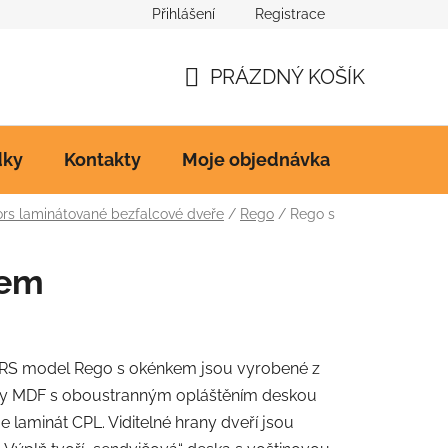
Přihlášení
Registrace
Ke stažení
PRÁZDNÝ KOŠÍK
NÁKUPNÍ
KOŠÍK
dky
Kontakty
Moje objednávka
s laminátované bezfalcové dveře
/
Rego
/
Rego s
kem
RS model Rego s okénkem jsou vyrobené z
ky MDF s oboustranným opláštěním deskou
 laminát CPL. Viditelné hrany dveří jsou