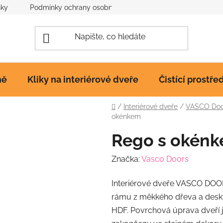
nky
Podmínky ochrany osobních údajů
Poučení o cookies
ně
Kliky na interiérové dveře
Čistící prostře
Domů
/
Interiérové dveře
/
VASCO Door
okénkem
Rego s okén
Značka:
Vasco Doors
Interiérové dveře VASCO DOO
rámu z měkkého dřeva a des
HDF. Povrchová úprava dveří je