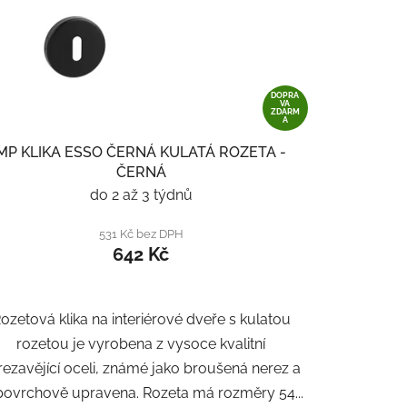
DOPRA
VA
ZDARM
A
MP KLIKA ESSO ČERNÁ KULATÁ ROZETA -
ČERNÁ
do 2 až 3 týdnů
531 Kč bez DPH
642 Kč
ozetová klika na interiérové ​​dveře s kulatou
rozetou je vyrobena z vysoce kvalitní
rezavějící oceli, známé jako broušená nerez a
 povrchově upravena. Rozeta má rozměry 54...