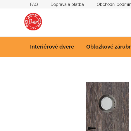
Přejít
FAQ
Doprava a platba
Obchodní podmí
na
obsah
Interiérové dveře
Obložkové zárub