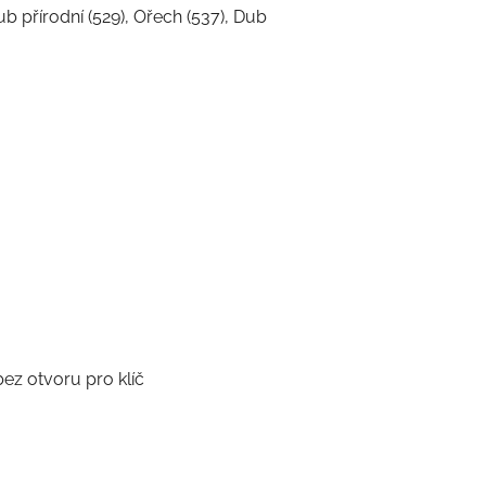
Dub přírodní (529), Ořech (537), Dub
z otvoru pro klíč