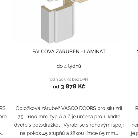
FALCOVÁ ZÁRUBEŇ - LAMINÁT
do 4 týdnů
od 3 205 Kč bez DPH
3 878 Kč
od
ORS
Obložková zárubeň VASCO DOORS pro sílu zdi
R
 pro
75 - 600 mm, typ A a Z je určená pro 1-křídlé
dveře s polodrážkou. Vyrábí se s rohovými spoji
ne
..
na pokos 45 stupňů a šířkou límce 65 mm...
je