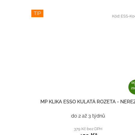
TIP
Kód:
ESS-K0
D
Z
MP KLIKA ESSO KULATÁ ROZETA - NERE
do 2 až 3 týdnů
379 Kč bez DPH