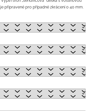
Výplň tvoří „sendvičová“ deska s voštinovou
o je připravené pro případné zkrácení o 40 mm.