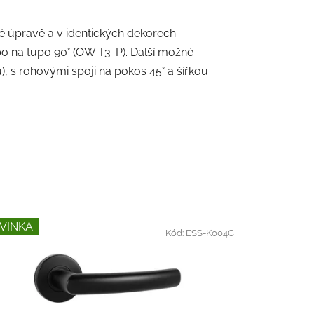
 úpravě a v identických dekorech.
o na tupo 90° (OW T3-P). Další možné
, s rohovými spoji na pokos 45° a šířkou
VINKA
Kód:
ESS-K004C