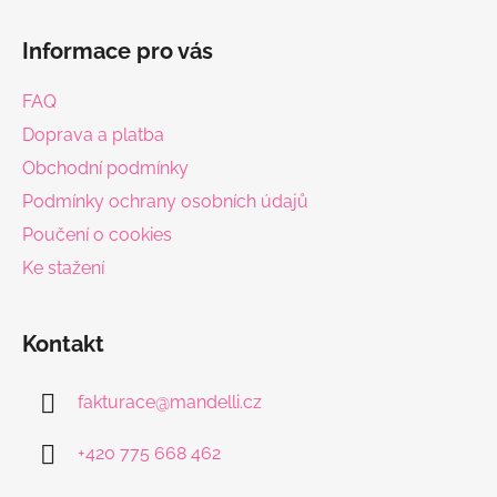
Z
á
Informace pro vás
p
a
FAQ
t
Doprava a platba
í
Obchodní podmínky
Podmínky ochrany osobních údajů
Poučení o cookies
Ke stažení
Kontakt
fakturace
@
mandelli.cz
+420 775 668 462