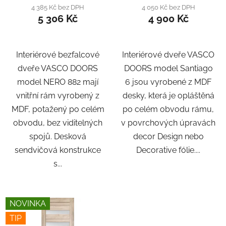
4 385 Kč bez DPH
4 050 Kč bez DPH
5 306 Kč
4 900 Kč
Interiérové bezfalcové
Interiérové dveře VASCO
dveře VASCO DOORS
DOORS model Santiago
model NERO 882 mají
6 jsou vyrobené z MDF
vnitřní rám vyrobený z
desky, která je opláštěná
MDF, potažený po celém
po celém obvodu rámu,
obvodu, bez viditelných
v povrchových úpravách
spojů. Desková
decor Design nebo
sendvičová konstrukce
Decorative fólie....
s...
NOVINKA
TIP