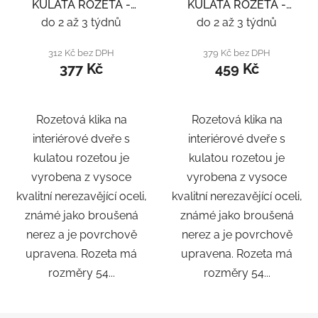
KULATÁ ROZETA -
KULATÁ ROZETA -
NEREZ
NEREZ
do 2 až 3 týdnů
do 2 až 3 týdnů
312 Kč bez DPH
379 Kč bez DPH
377 Kč
459 Kč
Rozetová klika na
Rozetová klika na
interiérové ​​dveře s
interiérové ​​dveře s
kulatou rozetou je
kulatou rozetou je
vyrobena z vysoce
vyrobena z vysoce
kvalitní nerezavějící oceli,
kvalitní nerezavějící oceli,
známé jako broušená
známé jako broušená
nerez a je povrchově
nerez a je povrchově
upravena. Rozeta má
upravena. Rozeta má
rozměry 54...
rozměry 54...