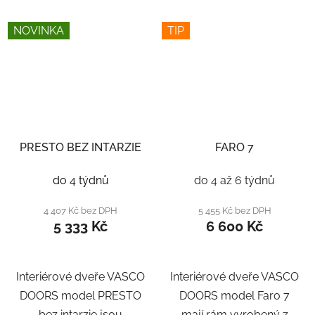
NOVINKA
TIP
PRESTO BEZ INTARZIE
FARO 7
do 4 týdnů
do 4 až 6 týdnů
4 407 Kč bez DPH
5 455 Kč bez DPH
5 333 Kč
6 600 Kč
Interiérové dveře VASCO
Interiérové dveře VASCO
DOORS model PRESTO
DOORS model Faro 7
bez intarzie jsou
mají rám vyrobený z