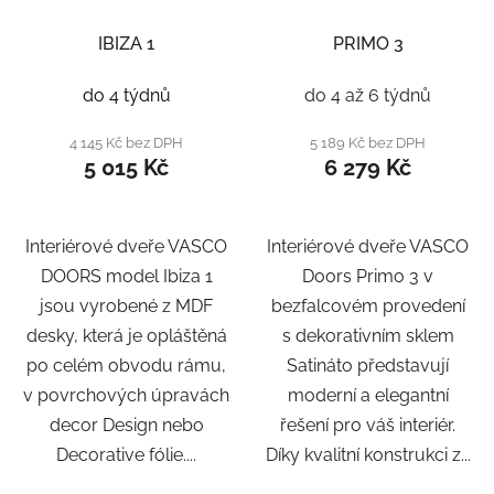
IBIZA 1
PRIMO 3
do 4 týdnů
do 4 až 6 týdnů
4 145 Kč bez DPH
5 189 Kč bez DPH
5 015 Kč
6 279 Kč
Interiérové dveře VASCO
Interiérové dveře VASCO
DOORS model Ibiza 1
Doors Primo 3 v
jsou vyrobené z MDF
bezfalcovém provedení
desky, která je opláštěná
s dekorativním sklem
po celém obvodu rámu,
Satináto představují
v povrchových úpravách
moderní a elegantní
decor Design nebo
řešení pro váš interiér.
Decorative fólie....
Díky kvalitní konstrukci z...