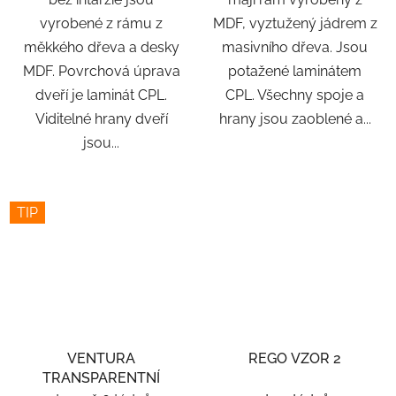
vyrobené z rámu z
MDF, vyztužený jádrem z
měkkého dřeva a desky
masivního dřeva. Jsou
MDF. Povrchová úprava
potažené laminátem
dveří je laminát CPL.
CPL. Všechny spoje a
Viditelné hrany dveří
hrany jsou zaoblené a...
jsou...
TIP
VENTURA
REGO VZOR 2
TRANSPARENTNÍ