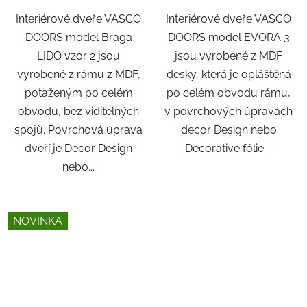
Interiérové dveře VASCO
Interiérové dveře VASCO
DOORS model Braga
DOORS model EVORA 3
LIDO vzor 2 jsou
jsou vyrobené z MDF
vyrobené z rámu z MDF,
desky, která je opláštěná
potaženým po celém
po celém obvodu rámu,
obvodu, bez viditelných
v povrchových úpravách
spojů. Povrchová úprava
decor Design nebo
dveří je Decor Design
Decorative fólie....
nebo...
NOVINKA