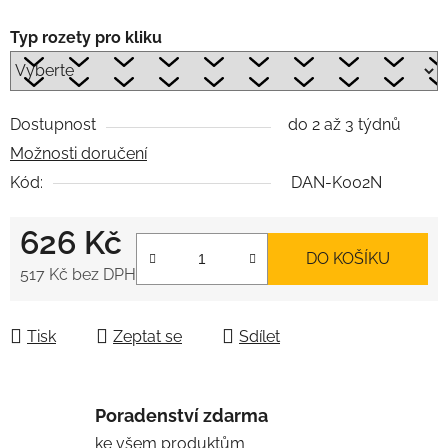
Typ rozety pro kliku
Dostupnost
do 2 až 3 týdnů
Možnosti doručení
Kód:
DAN-K002N
626 Kč
DO KOŠÍKU
517 Kč
bez DPH
Měrná cena:
Tisk
Zeptat se
Sdílet
Poradenství zdarma
ke všem produktům