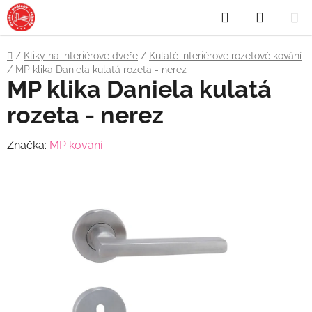
Přejít
Hledat
NÁKUP
na
obsah
KOŠÍK
Domů
/
Kliky na interiérové dveře
/
Kulaté interiérové rozetové kování
/
MP klika Daniela kulatá rozeta - nerez
MP klika Daniela kulatá
rozeta - nerez
Značka:
MP kování