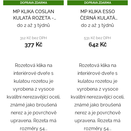
DOPRAVA ZDARMA
DOPRAVA ZDARMA
MP KLIKA COSLAN
MP KLIKA ESSO
KULATÁ ROZETA -
ČERNÁ KULATÁ
NEREZ
ROZETA - ČERNÁ
do 2 až 3 týdnů
do 2 až 3 týdnů
312 Kč bez DPH
531 Kč bez DPH
377 Kč
642 Kč
Rozetová klika na
Rozetová klika na
interiérové ​​dveře s
interiérové ​​dveře s
kulatou rozetou je
kulatou rozetou je
vyrobena z vysoce
vyrobena z vysoce
kvalitní nerezavějící oceli,
kvalitní nerezavějící oceli,
známé jako broušená
známé jako broušená
nerez a je povrchově
nerez a je povrchově
upravena. Rozeta má
upravena. Rozeta má
rozměry 54...
rozměry 54...