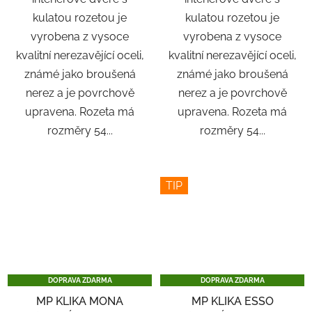
kulatou rozetou je
kulatou rozetou je
vyrobena z vysoce
vyrobena z vysoce
kvalitní nerezavějící oceli,
kvalitní nerezavějící oceli,
známé jako broušená
známé jako broušená
nerez a je povrchově
nerez a je povrchově
upravena. Rozeta má
upravena. Rozeta má
rozměry 54...
rozměry 54...
TIP
DOPRAVA ZDARMA
DOPRAVA ZDARMA
MP KLIKA MONA
MP KLIKA ESSO