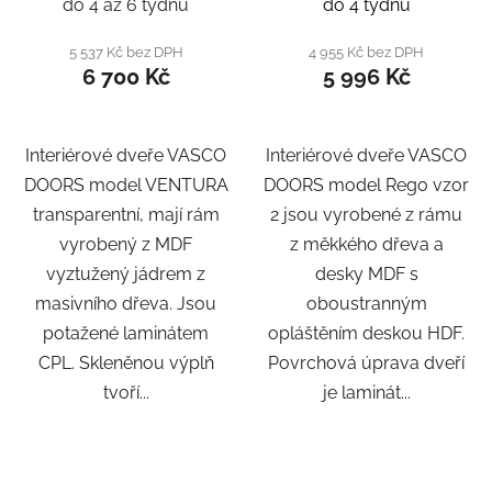
do 4 až 6 týdnů
do 4 týdnů
5 537 Kč bez DPH
4 955 Kč bez DPH
6 700 Kč
5 996 Kč
Interiérové dveře VASCO
Interiérové dveře VASCO
DOORS model VENTURA
DOORS model Rego vzor
transparentní, mají rám
2 jsou vyrobené z rámu
vyrobený z MDF
z měkkého dřeva a
vyztužený jádrem z
desky MDF s
masivního dřeva. Jsou
oboustranným
potažené laminátem
opláštěním deskou HDF.
CPL. Skleněnou výplň
Povrchová úprava dveří
tvoří...
je laminát...