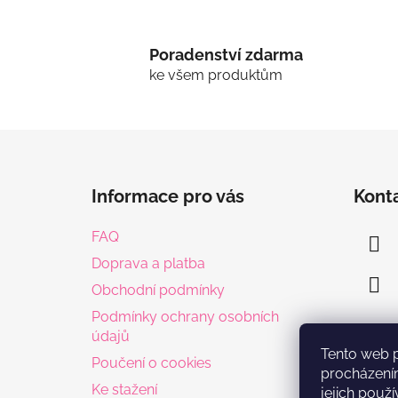
Poradenství zdarma
ke všem produktům
Z
á
Informace pro vás
Kont
p
a
FAQ
t
Doprava a platba
í
Obchodní podmínky
Podmínky ochrany osobních
údajů
Tento web 
Poučení o cookies
procházení
Ke stažení
jejich použí