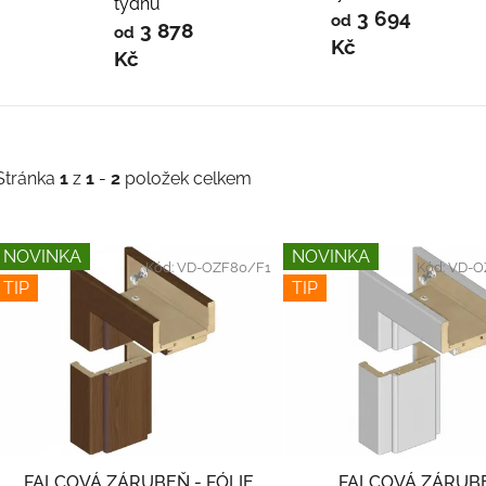
týdnů
3 694
od
3 878
od
Kč
Kč
Stránka
1
z
1
-
2
položek celkem
V
NOVINKA
NOVINKA
ý
Kód:
VD-OZF80/F1
Kód:
VD-O
TIP
TIP
p
s
p
r
o
d
FALCOVÁ ZÁRUBEŇ - FÓLIE
FALCOVÁ ZÁRUBE