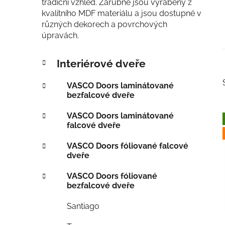
tradiční vzhled. Zárubně jsou vyráběny z
kvalitního MDF materiálu a jsou dostupné v
různých dekorech a povrchových
úpravách.
P
K
Přeskočit
Interiérové dveře
a
kategorie
o
t
s
VASCO Doors laminátované
e
t
bezfalcové dveře
g
r
o
VASCO Doors laminátované
a
r
falcové dveře
i
n
e
VASCO Doors fóliované falcové
n
i
dveře
í
p
VASCO Doors fóliované
bezfalcové dveře
a
n
Santiago
e