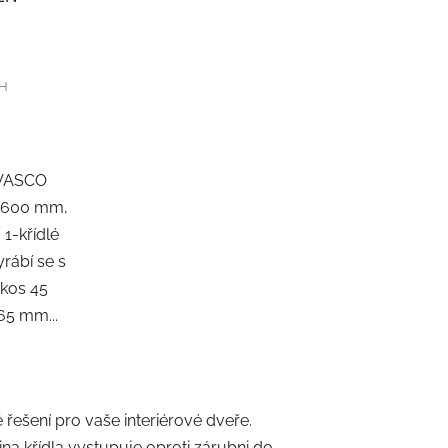
t
ů
PH
 VASCO
- 600 mm,
 1-křídlé
rábí se s
okos 45
65 mm...
é řešení pro vaše interiérové dveře.
na křídla vystupuje oproti zárubni do