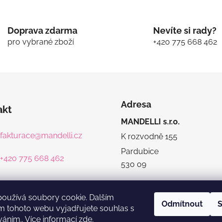
Doprava zdarma
Nevíte si rady?
pro vybrané zboží
+420 775 668 462
Adresa
akt
MANDELLI s.r.o.
fakturace
@
mandelli.cz
K rozvodně 155
Pardubice
+420 775 668 462
530 09
používá soubory cookie. Dalším
Odmítnout
S
m tohoto webu vyjadřujete souhlas s
váním.. Více informací
zde
.