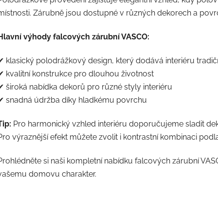
á
d
místnosti. Zárubně jsou dostupné v různých dekorech a pov
a
c
Hlavní výhody falcových zárubní VASCO:
í
p
✔ klasický polodrážkový design, který dodává interiéru tradič
r
✔ kvalitní konstrukce pro dlouhou životnost
v
k
✔ široká nabídka dekorů pro různé styly interiéru
y
✔ snadná údržba díky hladkému povrchu
v
ý
Tip:
Pro harmonický vzhled interiéru doporučujeme sladit de
p
Pro výraznější efekt můžete zvolit i kontrastní kombinaci podl
i
s
u
Prohlédněte si naši kompletní nabídku falcových zárubní VA
vašemu domovu charakter.