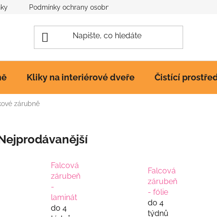
nky
Podmínky ochrany osobních údajů
Poučení o cookies
ně
Kliky na interiérové dveře
Čistící prostře
kové zárubně
Nejprodávanější
Falcová
Falcová
zárubeň
zárubeň
-
- fólie
laminát
do 4
do 4
týdnů