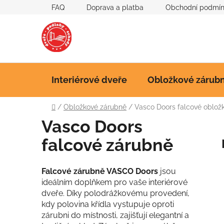
Přejít
FAQ
Doprava a platba
Obchodní podmí
na
obsah
Interiérové dveře
Obložkové zárub
Domů
/
Obložkové zárubně
/
Vasco Doors falcové oblož
Vasco Doors
falcové zárubně
Falcové zárubně VASCO Doors
jsou
ideálním doplňkem pro vaše interiérové
dveře. Díky polodrážkovému provedení,
kdy polovina křídla vystupuje oproti
zárubni do místnosti, zajišťují elegantní a