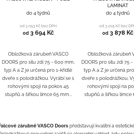
u
LAMINÁT
k
do 4 týdnů
do 4 týdnů
t
ů
od 3 053 Kč bez DPH
od 3 205 Kč bez D
3 694 Kč
3 878 Kč
od
od
Obložková zárubeň VASCO
Obložková zárubeň
DOORS pro sílu zdi 75 - 600 mm,
DOORS pro sílu zdi 75 
typ A a Z je určená pro 1-křídlé
typ A a Z je určená pro
dveře s polodrážkou. Vyrábí se s
dveře s polodrážkou. Vy
rohovými spoji na pokos 45
rohovými spoji na p
stupňů a šířkou límce 65 mm...
stupňů a šířkou límce 
O
v
Falcové zárubně VASCO Doors
představují kvalitní a estetick
l
Polodrážkové provedení zajišťuje elegantní vzhled, kdy polovi