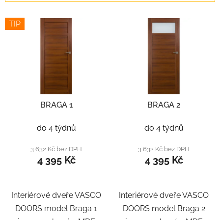
í
V
p
TIP
ý
r
p
o
i
d
s
u
p
k
r
t
BRAGA 1
BRAGA 2
o
ů
d
do 4 týdnů
do 4 týdnů
u
k
3 632 Kč bez DPH
3 632 Kč bez DPH
t
4 395 Kč
4 395 Kč
ů
Interiérové dveře VASCO
Interiérové dveře VASCO
DOORS model Braga 1
DOORS model Braga 2