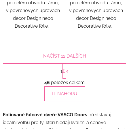
po celém obvodu rámu,
po celém obvodu rámu,
v povrchových úpravách
v povrchových úpravách
decor Design nebo
decor Design nebo
Decorative fólie....
Decorative fólie....
NAČÍST 12 DALŠÍCH
S
1
4
t
r
O
á
46
položek celkem
v
n
l
k
NAHORU
á
o
d
v
a
á
Fóliované falcové dveře VASCO Doors
představují
c
n
í
í
ideální volbu pro ty, kteří hledají kvalitní a cenově
p