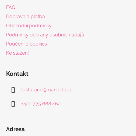
a
FAQ
t
Doprava a platba
í
Obchodní podmínky
Podmínky ochrany osobních údajů
Poučení o cookies
Ke stažení
Kontakt
fakturace
@
mandelli.cz
+420 775 668 462
Adresa