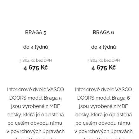
BRAGA 5
BRAGA 6
do 4 týdnů
do 4 týdnů
3 864 Kč bez DPH
3 864 Kč bez DPH
4 675 Kč
4 675 Kč
Interiérové dveře VASCO
Interiérové dveře VASCO
DOORS model Braga 5
DOORS model Braga 6
jsou vyrobené z MDF
jsou vyrobené z MDF
desky, která je opláštěná
desky, která je opláštěná
po celém obvodu rámu,
po celém obvodu rámu,
v povrchových úpravách
v povrchových úpravách