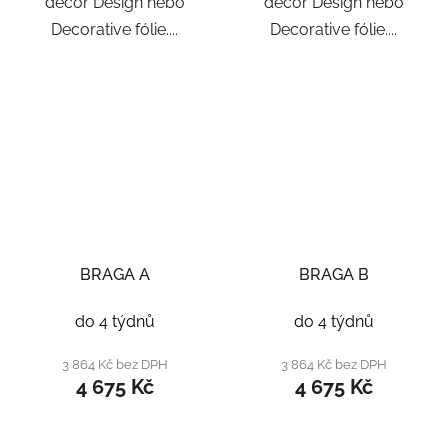
decor Design nebo
decor Design nebo
Decorative fólie....
Decorative fólie....
BRAGA A
BRAGA B
do 4 týdnů
do 4 týdnů
3 864 Kč bez DPH
3 864 Kč bez DPH
4 675 Kč
4 675 Kč