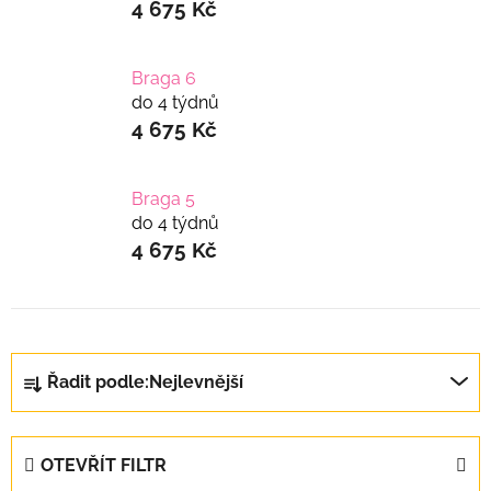
4 675 Kč
Braga 6
do 4 týdnů
4 675 Kč
Braga 5
do 4 týdnů
4 675 Kč
Ř
Řadit podle:
Nejlevnější
a
z
e
OTEVŘÍT FILTR
n