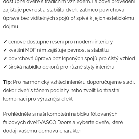
dostupné dveře s tradičním vzhledem. Falcové provedení
r
zajišťuje pevnost a stabilitu dveří, zatímco povrchová
v
úprava bez viditelných spojů přispívá k jejich estetickému
k
y
dojmu.
v
ý
✔ cenově dostupné řešení pro moderní interiéry
p
✔ kvalitní MDF rám zajišťuje pevnost a stabilitu
i
✔ povrchová úprava bez lepených spojů pro čistý vzhled
s
✔ široká nabídka dekorů pro různé styly interiéru
u
Tip:
Pro harmonický vzhled interiéru doporučujeme sladit
dekor dveří s tónem podlahy nebo zvolit kontrastní
kombinaci pro výraznější efekt.
Prohlédněte si naši kompletní nabídku fóliovaných
falcových dveří VASCO Doors a vyberte dveře, které
dodají vašemu domovu charakter.