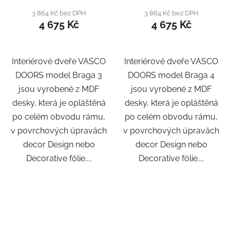
3 864 Kč bez DPH
3 864 Kč bez DPH
4 675 Kč
4 675 Kč
Interiérové dveře VASCO
Interiérové dveře VASCO
DOORS model Braga 3
DOORS model Braga 4
jsou vyrobené z MDF
jsou vyrobené z MDF
desky, která je opláštěná
desky, která je opláštěná
po celém obvodu rámu,
po celém obvodu rámu,
v povrchových úpravách
v povrchových úpravách
decor Design nebo
decor Design nebo
Decorative fólie....
Decorative fólie....