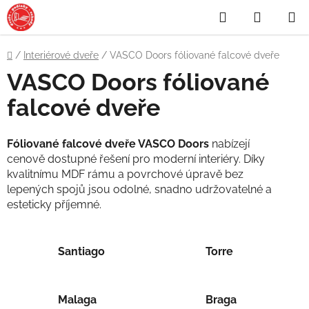
Přejít
Hledat
NÁKUP
na
obsah
KOŠÍK
Domů
/
Interiérové dveře
/
VASCO Doors fóliované falcové dveře
VASCO Doors fóliované
falcové dveře
Fóliované falcové dveře VASCO Doors
nabízejí
cenově dostupné řešení pro moderní interiéry. Díky
kvalitnímu MDF rámu a povrchové úpravě bez
lepených spojů jsou odolné, snadno udržovatelné a
esteticky příjemné.
Santiago
Torre
Malaga
Braga