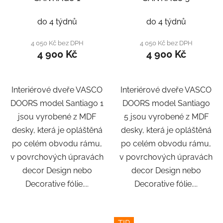
do 4 týdnů
do 4 týdnů
4 050 Kč bez DPH
4 050 Kč bez DPH
4 900 Kč
4 900 Kč
Interiérové dveře VASCO
Interiérové dveře VASCO
DOORS model Santiago 1
DOORS model Santiago
jsou vyrobené z MDF
5 jsou vyrobené z MDF
desky, která je opláštěná
desky, která je opláštěná
po celém obvodu rámu,
po celém obvodu rámu,
v povrchových úpravách
v povrchových úpravách
decor Design nebo
decor Design nebo
Decorative fólie....
Decorative fólie....