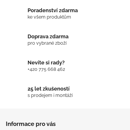
Poradenství zdarma
ke všem produktům
Doprava zdarma
pro vybrané zboží
Nevíte si rady?
+420 775 668 462
25 let zkušeností
s prodejem i montáží
Z
á
Informace pro vás
p