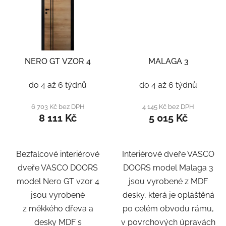
NERO GT VZOR 4
MALAGA 3
do 4 až 6 týdnů
do 4 až 6 týdnů
6 703 Kč bez DPH
4 145 Kč bez DPH
8 111 Kč
5 015 Kč
Bezfalcové interiérové
Interiérové dveře VASCO
dveře VASCO DOORS
DOORS model Malaga 3
model Nero GT vzor 4
jsou vyrobené z MDF
jsou vyrobené
desky, která je opláštěná
z měkkého dřeva a
po celém obvodu rámu,
desky MDF s
v povrchových úpravách