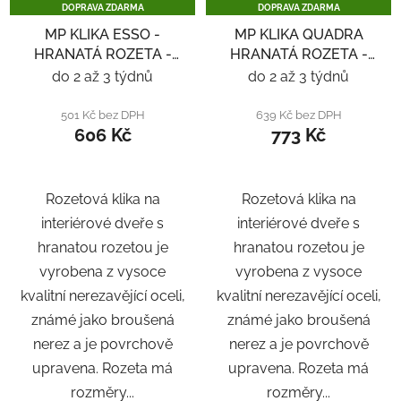
DOPRAVA ZDARMA
DOPRAVA ZDARMA
MP KLIKA ESSO -
MP KLIKA QUADRA
HRANATÁ ROZETA -
HRANATÁ ROZETA -
NEREZ
NEREZ
do 2 až 3 týdnů
do 2 až 3 týdnů
501 Kč bez DPH
639 Kč bez DPH
606 Kč
773 Kč
Rozetová klika na
Rozetová klika na
interiérové ​​dveře s
interiérové ​​dveře s
hranatou rozetou je
hranatou rozetou je
vyrobena z vysoce
vyrobena z vysoce
kvalitní nerezavějící oceli,
kvalitní nerezavějící oceli,
známé jako broušená
známé jako broušená
nerez a je povrchově
nerez a je povrchově
upravena. Rozeta má
upravena. Rozeta má
rozměry...
rozměry...