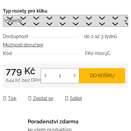
Typ rozety pro kliku
Dostupnost
do 2 až 3 týdnů
Možnosti doručení
Kód:
FAV-H003C
779 Kč
DO KOŠÍKU
644 Kč
bez DPH
Měrná cena:
Tisk
Zeptat se
Sdílet
Poradenství zdarma
ke všem produktům