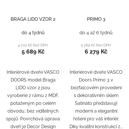
BRAGA LIDO VZOR 2
PRIMO 3
do 4 týdnů
do 4 až 6 týdnů
4 702 Kč bez DPH
5 189 Kč bez DPH
5 689 Kč
6 279 Kč
Interiérové dveře VASCO
Interiérové dveře VASCO
DOORS model Braga
Doors Primo 3 v
LIDO vzor 2 jsou
bezfalcovém provedení
vyrobené z rámu z MDF,
s dekorativním sklem
potaženým po celém
Satináto představují
obvodu, bez viditelných
moderní a elegantní
spojů. Povrchová úprava
řešení pro váš interiér.
dveří je Decor Design
Díky kvalitní konstrukci z...