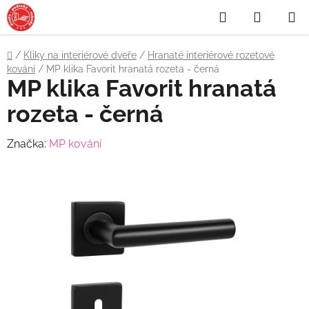
Přejít
Hledat
NÁKUP
na
obsah
KOŠÍK
Domů
/
Kliky na interiérové dveře
/
Hranaté interiérové rozetové
kování
/
MP klika Favorit hranatá rozeta - černá
MP klika Favorit hranatá
rozeta - černá
Značka:
MP kování