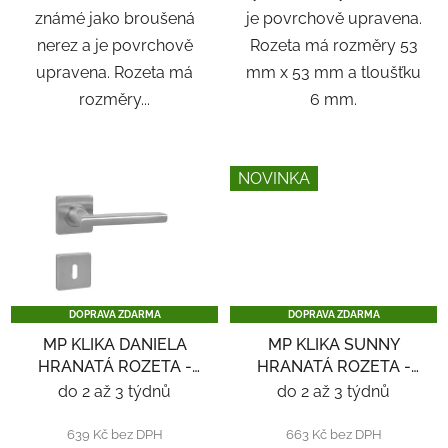
známé jako broušená
je povrchově upravena.
nerez a je povrchově
Rozeta má rozměry 53
upravena. Rozeta má
mm x 53 mm a tloušťku
rozměry...
6 mm.
NOVINKA
DOPRAVA ZDARMA
DOPRAVA ZDARMA
MP KLIKA DANIELA
MP KLIKA SUNNY
HRANATÁ ROZETA -
HRANATÁ ROZETA -
NEREZ
ČERNÁ
do 2 až 3 týdnů
do 2 až 3 týdnů
639 Kč bez DPH
663 Kč bez DPH