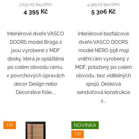
3 632 Kč bez DPH
4 385 Kč bez DPH
4 395 Kč
5 306 Kč
Interiérové dveře VASCO
Interiérové bezfalcové
DOORS model Braga 2
dveře VASCO DOORS
jsou vyrobené z MDF
model NERO 558 mají
desky, která je opláštěná
vnitřní rám vyrobený z
po celém obvodu rámu,
MDF, potažený po celém
v povrchových úpravách
obvodu, bez viditelných
decor Design nebo
spojů. Desková
Decorative fólie....
sendvičová konstrukce
s...
TIP
NOVINKA
TIP