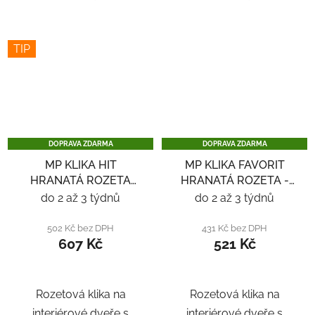
TIP
DOPRAVA ZDARMA
DOPRAVA ZDARMA
MP KLIKA HIT
MP KLIKA FAVORIT
HRANATÁ ROZETA
HRANATÁ ROZETA -
SQ6 - ČERNÁ
NEREZ
do 2 až 3 týdnů
do 2 až 3 týdnů
502 Kč bez DPH
431 Kč bez DPH
607 Kč
521 Kč
Rozetová klika na
Rozetová klika na
interiérové ​​dveře s
interiérové ​​dveře s