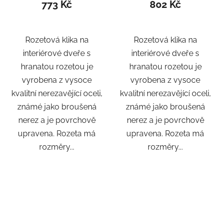
773 Kč
802 Kč
Rozetová klika na
Rozetová klika na
interiérové ​​dveře s
interiérové ​​dveře s
hranatou rozetou je
hranatou rozetou je
vyrobena z vysoce
vyrobena z vysoce
kvalitní nerezavějící oceli,
kvalitní nerezavějící oceli,
známé jako broušená
známé jako broušená
nerez a je povrchově
nerez a je povrchově
upravena. Rozeta má
upravena. Rozeta má
rozměry...
rozměry...