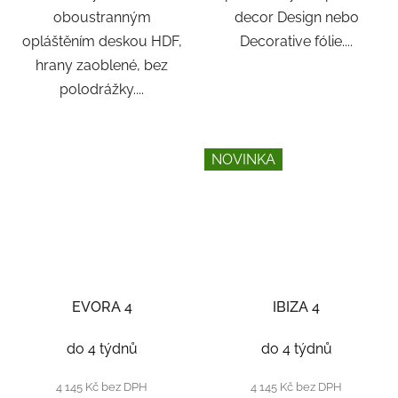
oboustranným
decor Design nebo
opláštěním deskou HDF,
Decorative fólie....
hrany zaoblené, bez
polodrážky....
NOVINKA
EVORA 4
IBIZA 4
do 4 týdnů
do 4 týdnů
4 145 Kč bez DPH
4 145 Kč bez DPH