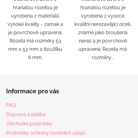
hranatou rozetou je
hranatou rozetou je
vyrobena z materiálů
vyrobena z vysoce
vysoké kvality - zamak a
kvalitní nerezavějící oceli,
je povrchově upravena.
známé jako broušená
Rozeta má rozměry 53
nerez a je povrchově
mm x 53 mm a tloušťku
upravena. Rozeta má
6 mm.
rozměry...
Z
á
Informace pro vás
p
a
FAQ
t
Doprava a platba
í
Obchodní podmínky
Podmínky ochrany osobních údajů