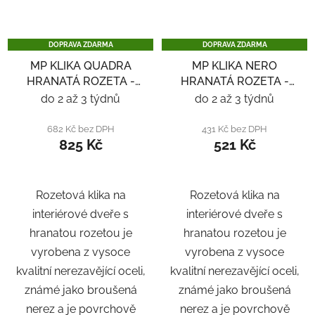
DOPRAVA ZDARMA
DOPRAVA ZDARMA
MP KLIKA QUADRA
MP KLIKA NERO
HRANATÁ ROZETA -
HRANATÁ ROZETA -
ČERNÁ
NEREZ
do 2 až 3 týdnů
do 2 až 3 týdnů
682 Kč bez DPH
431 Kč bez DPH
825 Kč
521 Kč
Rozetová klika na
Rozetová klika na
interiérové ​​dveře s
interiérové ​​dveře s
hranatou rozetou je
hranatou rozetou je
vyrobena z vysoce
vyrobena z vysoce
kvalitní nerezavějící oceli,
kvalitní nerezavějící oceli,
známé jako broušená
známé jako broušená
nerez a je povrchově
nerez a je povrchově