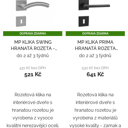
DOPRAVA ZDARMA
DOPRAVA ZDARMA
MP KLIKA SWING
MP KLIKA PRIMA
HRANATÁ ROZETA -
HRANATÁ ROZETA
NEREZ
SQ6 - ČERNÁ
do 2 až 3 týdnů
do 2 až 3 týdnů
431 Kč bez DPH
530 Kč bez DPH
521 Kč
641 Kč
Rozetová klika na
Rozetová klika na
interiérové ​​dveře s
interiérové ​​dveře s
hranatou rozetou je
hranatou rozetou je
vyrobena z vysoce
vyrobena z materiálů
kvalitní nerezavějící oceli,
vysoké kvality - zamak a