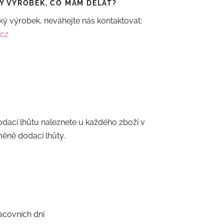
Ý VÝROBEK, CO MÁM DĚLAT?
ý výrobek, neváhejte nás kontaktovat:
.cz
dací lhůtu naleznete u každého zboží v
ěně dodací lhůty.
acovních dní