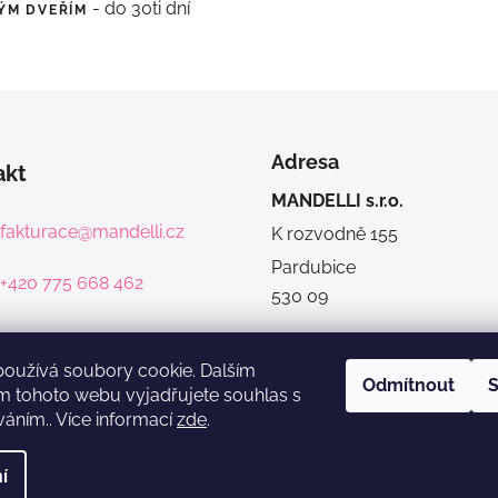
- do 30ti dní
VÝM DVEŘÍM
Adresa
akt
MANDELLI s.r.o.
fakturace
@
mandelli.cz
K rozvodně 155
Pardubice
+420 775 668 462
530 09
používá soubory cookie. Dalším
Odmítnout
S
m tohoto webu vyjadřujete souhlas s
váním.. Více informací
zde
.
í