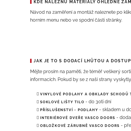
KDE NALEZNU MATERIÁLY OHLEDNĚ ZA
Návod na zaměření a montáž naleznete po klikn
horním menu nebo ve spodní části stránky.
JAK JE TO S DODACÍ LHŮTOU A DOSTU
Mějte prosím na paměti, že téměř veškerý sor
informacích. Pokud by se z naší strany vysky
VINYLOVÉ PODLAHY A OBKLADY SCHODŮ 
- do 30ti dní
SOKLOVÉ LIŠTY TILO
- skladem u d
PŘÍSLUŠENSTVÍ - PODLAHY
- dodac
INTERIÉROVÉ DVEŘE VASCO DOORS
- pře
OBLOŽKOVÉ ZÁRUBNĚ VASCO DOORS