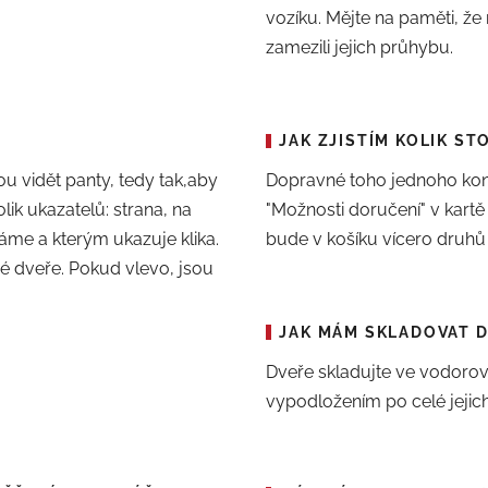
vozíku. Mějte na paměti, že
zamezili jejich průhybu.
JAK ZJISTÍM KOLIK ST
ou vidět panty, tedy tak,aby
Dopravné toho jednoho konkr
lik ukazatelů: strana, na
"Možnosti doručení" v kart
ráme a kterým ukazuje klika.
bude v košíku vícero druhů
é dveře. Pokud vlevo, jsou
JAK MÁM SKLADOVAT 
Dveře skladujte ve vodoro
vypodložením po celé jejich