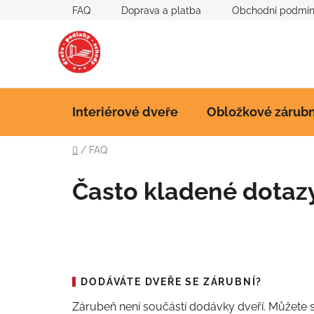
Přejít
FAQ
Doprava a platba
Obchodní podmí
na
obsah
Interiérové dveře
Obložkové zárub
Domů
/
FAQ
Často kladené dotaz
DODÁVÁTE DVEŘE SE ZÁRUBNÍ?
Zárubeň není součástí dodávky dveří. Můžete si 