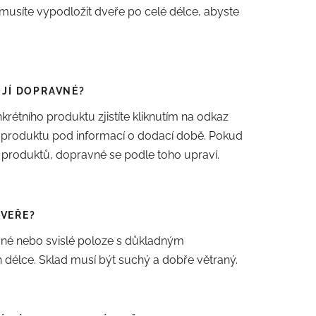
 musíte vypodložit dveře po celé délce, abyste
OJÍ DOPRAVNÉ?
étního produktu zjistíte kliknutím na odkaz
ě produktu pod informací o dodací době. Pokud
 produktů, dopravné se podle toho upraví.
DVEŘE?
vné nebo svislé poloze s důkladným
 délce. Sklad musí být suchý a dobře větraný.