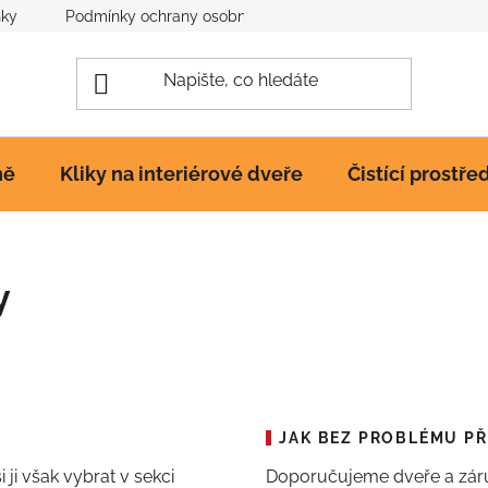
nky
Podmínky ochrany osobních údajů
Poučení o cookies
ně
Kliky na interiérové dveře
Čistící prostře
y
JAK BEZ PROBLÉMU PŘ
ji však vybrat v sekci
Doporučujeme dveře a zár