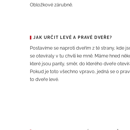
Obložkové zárubně.
JAK URČIT LEVÉ A PRAVÉ DVEŘE?
Postavíme se naproti dveřím z té strany, kde js
se otevíraly v tu chvíli ke mně. Máme hned něko
které jsou panty, směr, do kterého dveře oteví
Pokud je toto všechno vpravo, jedná se o prav
to dveře levé.