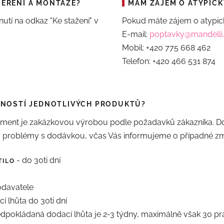
MĚŘENÍ A MONTÁŽE?
MÁM ZÁJEM O ATYPICK
utí na odkaz "Ke stažení" v
Pokud máte zájem o atypick
E-mail:
poptavky@mandelli
Mobil: +420 775 668 462
Telefon: +420 466 531 874
PNOSTÍ JEDNOTLIVÝCH PRODUKTŮ?
timent je zakázkovou výrobou podle požadavků zákazníka. Do
tly problémy s dodávkou, včas Vás informujeme o případné zm
- do 30ti dní
TILO
odavatele
í lhůta do 30ti dní
dpokládaná dodací lhůta je 2-3 týdny, maximálně však 30 pr