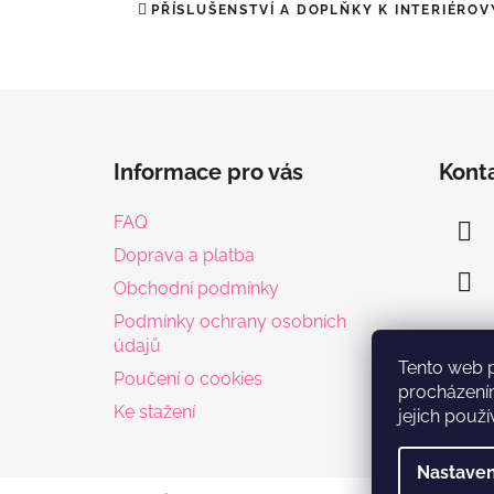
PŘÍSLUŠENSTVÍ A DOPLŇKY K INTERIÉRO
Z
á
Informace pro vás
Kont
p
a
FAQ
t
Doprava a platba
í
Obchodní podmínky
Podmínky ochrany osobních
údajů
Tento web 
Poučení o cookies
procházení
Ke stažení
jejich použí
Nastaven