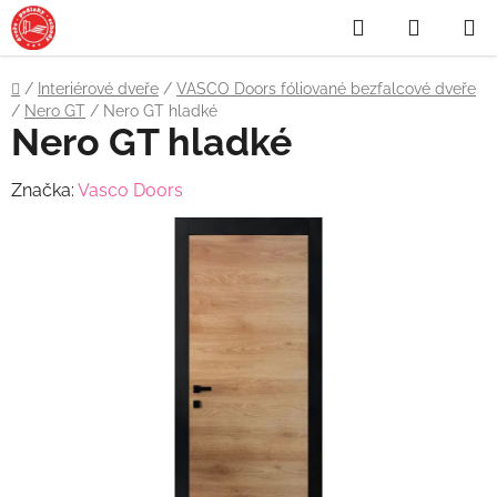
Přejít
Hledat
NÁKUP
na
obsah
KOŠÍK
Domů
/
Interiérové dveře
/
VASCO Doors fóliované bezfalcové dveře
/
Nero GT
/
Nero GT hladké
Nero GT hladké
Značka:
Vasco Doors