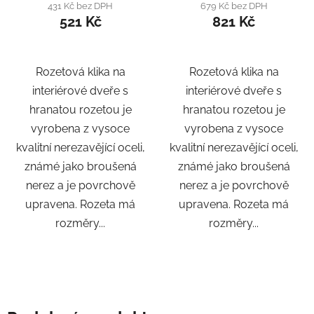
431 Kč bez DPH
679 Kč bez DPH
521 Kč
821 Kč
Rozetová klika na
Rozetová klika na
interiérové ​​dveře s
interiérové ​​dveře s
hranatou rozetou je
hranatou rozetou je
vyrobena z vysoce
vyrobena z vysoce
kvalitní nerezavějící oceli,
kvalitní nerezavějící oceli,
známé jako broušená
známé jako broušená
nerez a je povrchově
nerez a je povrchově
upravena. Rozeta má
upravena. Rozeta má
rozměry...
rozměry...