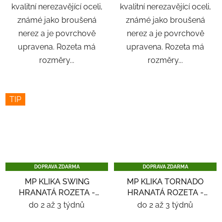
kvalitní nerezavějící oceli,
kvalitní nerezavějící oceli,
známé jako broušená
známé jako broušená
nerez a je povrchově
nerez a je povrchově
upravena. Rozeta má
upravena. Rozeta má
rozměry...
rozměry...
TIP
DOPRAVA ZDARMA
DOPRAVA ZDARMA
MP KLIKA SWING
MP KLIKA TORNADO
HRANATÁ ROZETA -
HRANATÁ ROZETA -
NEREZ
NEREZ
do 2 až 3 týdnů
do 2 až 3 týdnů