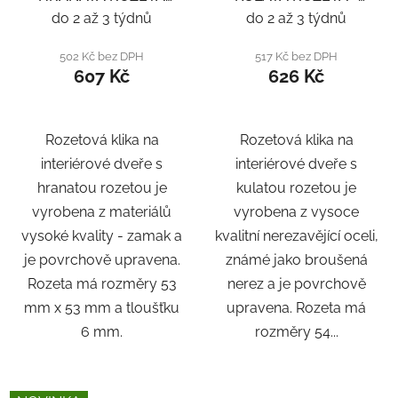
SQ6 - ČERNÁ
NEREZ
do 2 až 3 týdnů
do 2 až 3 týdnů
502 Kč bez DPH
517 Kč bez DPH
607 Kč
626 Kč
Rozetová klika na
Rozetová klika na
interiérové ​​dveře s
interiérové ​​dveře s
hranatou rozetou je
kulatou rozetou je
vyrobena z materiálů
vyrobena z vysoce
vysoké kvality - zamak a
kvalitní nerezavějící oceli,
je povrchově upravena.
známé jako broušená
Rozeta má rozměry 53
nerez a je povrchově
mm x 53 mm a tloušťku
upravena. Rozeta má
6 mm.
rozměry 54...