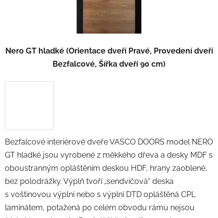
Nero GT hladké (Orientace dveří Pravé, Provedení dveří
Bezfalcové, Šířka dveří 90 cm)
Bezfalcové interiérové dveře VASCO DOORS model NERO
GT hladké jsou vyrobené z měkkého dřeva a desky MDF s
oboustranným opláštěním deskou HDF, hrany zaoblené,
bez polodrážky. Výplň tvoří „sendvičová“ deska
s voštinovou výplní nebo s výplní DTD opláštěná CPL
laminátem, potažená po celém obvodu rámu nejsou