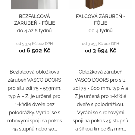
BEZFALCOVÁ
FALCOVÁ ZÁRUBEŇ -
ZÁRUBEŇ - FÓLIE
FÓLIE
do 4 až 6 týdnů
do 4 týdnů
od 5 374 Kč bez DPH
od 3 053 Kč bez DPH
6 502 Kč
3 694 Kč
od
od
Bezfalcová obložková
Obložková zárubeň
zárubeň VASCO DOORS
VASCO DOORS pro sílu
pro sílu zdi 75 - 593mm,
zdi 75 - 600 mm, typ A a
typ A – Z, je určená pro
Z je určená pro 1-křídlé
1-křídlé dveře bez
dveře s polodrážkou.
polodrážky. Vyrábí se s
Vyrábí se s rohovými
rohovými spoji na pokos
spoji na pokos 45 stupňů
45 stupňů nebo 90...
a šířkou límce 65 mm...