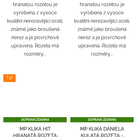
hranatou rozetou je
hranatou rozetou je
vyrobena z vysoce
vyrobena z vysoce
kvalitní nerezavějící oceli,
kvalitní nerezavějící oceli,
známé jako broušená
známé jako broušená
nerez a je povrchově
nerez a je povrchově
upravena. Rozeta má
upravena. Rozeta má
rozměry...
rozměry...
TIP
DOPRAVA ZDARMA
DOPRAVA ZDARMA
MP KLIKA HIT
MP KLIKA DANIELA
HRANATÁ ROZETA
KULATÁ ROZETA -