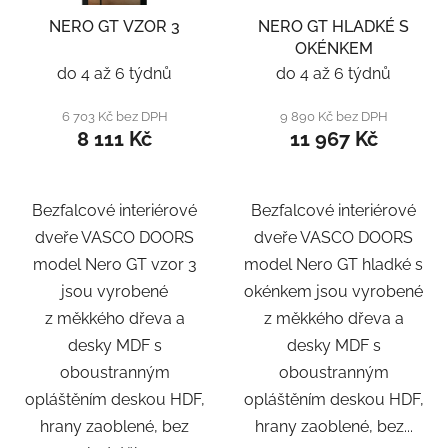
NERO GT VZOR 3
NERO GT HLADKÉ S
OKÉNKEM
do 4 až 6 týdnů
do 4 až 6 týdnů
6 703 Kč bez DPH
9 890 Kč bez DPH
8 111 Kč
11 967 Kč
Bezfalcové interiérové
Bezfalcové interiérové
dveře VASCO DOORS
dveře VASCO DOORS
model Nero GT vzor 3
model Nero GT hladké s
jsou vyrobené
okénkem jsou vyrobené
z měkkého dřeva a
z měkkého dřeva a
desky MDF s
desky MDF s
oboustranným
oboustranným
opláštěním deskou HDF,
opláštěním deskou HDF,
hrany zaoblené, bez
hrany zaoblené, bez...