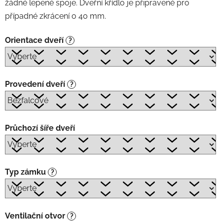
žádné lepené spoje. Dveřní křídlo je připravené pro
případné zkrácení o 40 mm.
Orientace dveří
?
Provedení dveří
?
Průchozí šíře dveří
Typ zámku
?
Ventilační otvor
?