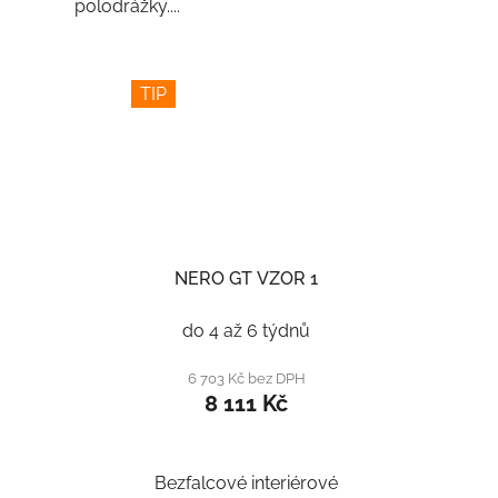
polodrážky....
TIP
NERO GT VZOR 1
do 4 až 6 týdnů
6 703 Kč bez DPH
8 111 Kč
Bezfalcové interiérové