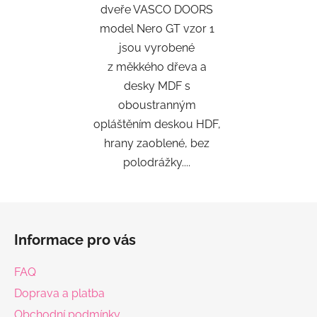
dveře VASCO DOORS
model Nero GT vzor 1
jsou vyrobené
z měkkého dřeva a
desky MDF s
oboustranným
opláštěním deskou HDF,
hrany zaoblené, bez
polodrážky....
Z
á
Informace pro vás
p
a
FAQ
t
Doprava a platba
í
Obchodní podmínky