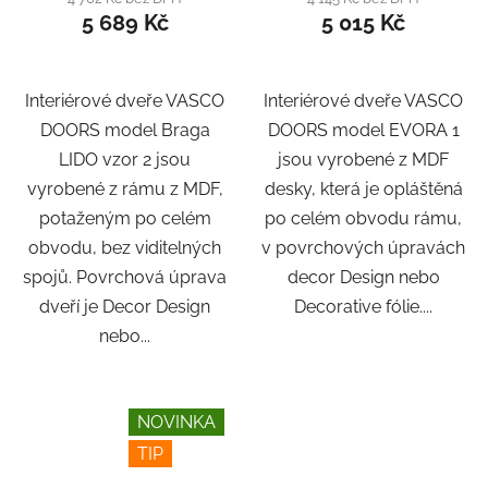
5 689 Kč
5 015 Kč
Interiérové dveře VASCO
Interiérové dveře VASCO
DOORS model Braga
DOORS model EVORA 1
LIDO vzor 2 jsou
jsou vyrobené z MDF
vyrobené z rámu z MDF,
desky, která je opláštěná
potaženým po celém
po celém obvodu rámu,
obvodu, bez viditelných
v povrchových úpravách
spojů. Povrchová úprava
decor Design nebo
dveří je Decor Design
Decorative fólie....
nebo...
NOVINKA
TIP