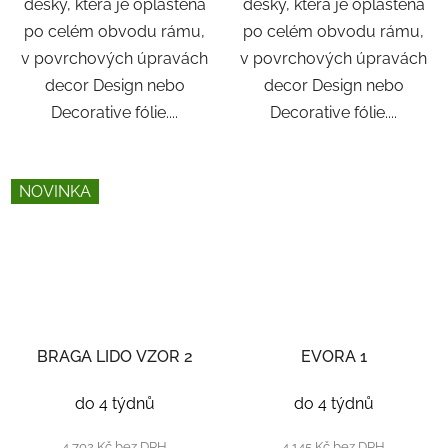
desky, která je opláštěná
desky, která je opláštěná
po celém obvodu rámu,
po celém obvodu rámu,
v povrchových úpravách
v povrchových úpravách
decor Design nebo
decor Design nebo
Decorative fólie....
Decorative fólie....
NOVINKA
BRAGA LIDO VZOR 2
EVORA 1
do 4 týdnů
do 4 týdnů
4 702 Kč bez DPH
4 145 Kč bez DPH