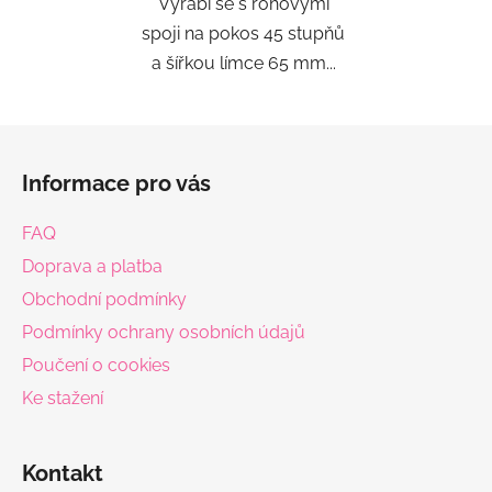
Vyrábí se s rohovými
spoji na pokos 45 stupňů
a šířkou límce 65 mm...
Z
á
Informace pro vás
p
a
FAQ
t
Doprava a platba
í
Obchodní podmínky
Podmínky ochrany osobních údajů
Poučení o cookies
Ke stažení
Kontakt