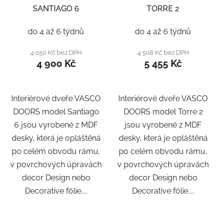
SANTIAGO 6
TORRE 2
do 4 až 6 týdnů
do 4 až 6 týdnů
4 050 Kč bez DPH
4 508 Kč bez DPH
4 900 Kč
5 455 Kč
Interiérové dveře VASCO
Interiérové dveře VASCO
DOORS model Santiago
DOORS model Torre 2
6 jsou vyrobené z MDF
jsou vyrobené z MDF
desky, která je opláštěná
desky, která je opláštěná
po celém obvodu rámu,
po celém obvodu rámu,
v povrchových úpravách
v povrchových úpravách
decor Design nebo
decor Design nebo
Decorative fólie....
Decorative fólie....