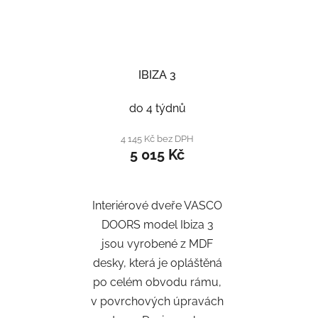
IBIZA 3
do 4 týdnů
4 145 Kč bez DPH
5 015 Kč
Interiérové dveře VASCO
DOORS model Ibiza 3
jsou vyrobené z MDF
desky, která je opláštěná
po celém obvodu rámu,
v povrchových úpravách