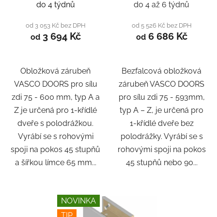
LAMINÁT
do 4 týdnů
do 4 až 6 týdnů
od 3 053 Kč bez DPH
od 5 526 Kč bez DPH
3 694 Kč
6 686 Kč
od
od
Obložková zárubeň
Bezfalcová obložková
VASCO DOORS pro sílu
zárubeň VASCO DOORS
zdi 75 - 600 mm, typ A a
pro sílu zdi 75 - 593mm,
Z je určená pro 1-křídlé
typ A – Z, je určená pro
dveře s polodrážkou.
1-křídlé dveře bez
Vyrábí se s rohovými
polodrážky. Vyrábí se s
spoji na pokos 45 stupňů
rohovými spoji na pokos
a šířkou límce 65 mm...
45 stupňů nebo 90...
NOVINKA
TIP