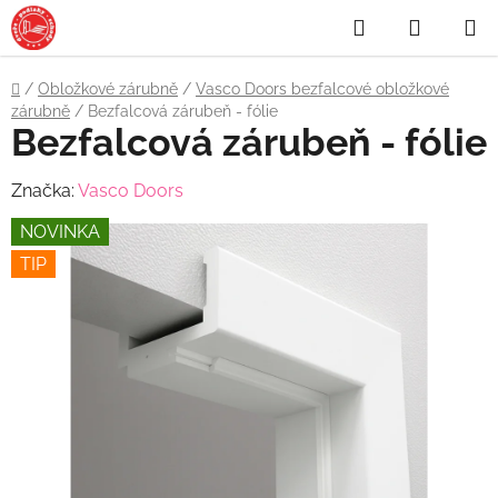
Přejít
Hledat
NÁKUP
na
obsah
KOŠÍK
Domů
/
Obložkové zárubně
/
Vasco Doors bezfalcové obložkové
zárubně
/
Bezfalcová zárubeň - fólie
Bezfalcová zárubeň - fólie
Značka:
Vasco Doors
NOVINKA
TIP