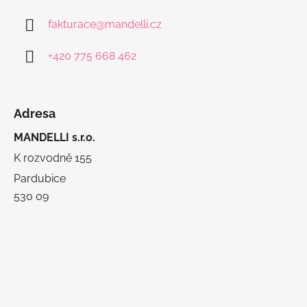
fakturace
@
mandelli.cz
+420 775 668 462
Adresa
MANDELLI s.r.o.
K rozvodně 155
Pardubice
530 09