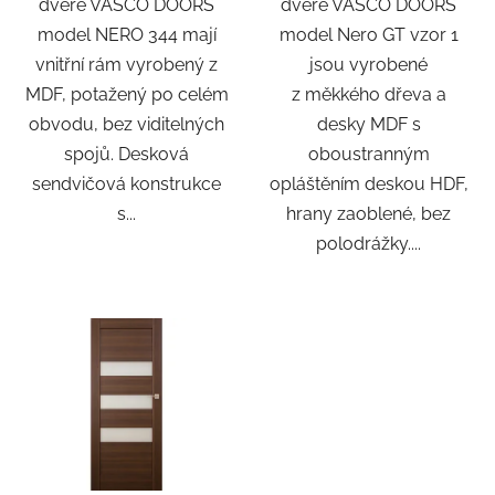
dveře VASCO DOORS
dveře VASCO DOORS
model NERO 344 mají
model Nero GT vzor 1
vnitřní rám vyrobený z
jsou vyrobené
MDF, potažený po celém
z měkkého dřeva a
obvodu, bez viditelných
desky MDF s
spojů. Desková
oboustranným
sendvičová konstrukce
opláštěním deskou HDF,
s...
hrany zaoblené, bez
polodrážky....