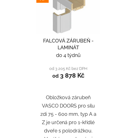
FALCOVÁ ZÁRUBEŇ -
LAMINÁT
do 4 týdnů
od 3 205 Kč bez DPH
3 878 Kč
od
Obložková zárubeň
VASCO DOORS pro sílu
zdi 75 - 600 mm, typ A a
Z je určená pro 1-křídlé
dveře s polodrážkou.