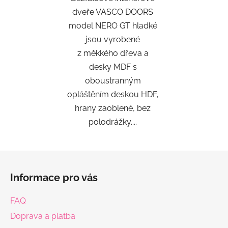
dveře VASCO DOORS
model NERO GT hladké
jsou vyrobené
z měkkého dřeva a
desky MDF s
oboustranným
opláštěním deskou HDF,
hrany zaoblené, bez
polodrážky....
Z
á
Informace pro vás
p
a
FAQ
t
Doprava a platba
í