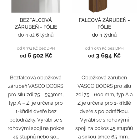
BEZFALCOVÁ
FALCOVÁ ZÁRUBEŇ -
ZÁRUBEŇ - FÓLIE
FÓLIE
do 4 až 6 týdnů
do 4 týdnů
od 5 374 Kč bez DPH
od 3 053 Kč bez DPH
6 502 Kč
3 694 Kč
od
od
Bezfalcová obložková
Obložková zárubeň
zárubeň VASCO DOORS
VASCO DOORS pro sílu
pro sílu zdi 75 - 593mm,
zdi 75 - 600 mm, typ A a
typ A – Z, je určená pro
Z je určená pro 1-křídlé
1-křídlé dveře bez
dveře s polodrážkou.
polodrážky. Vyrábí se s
Vyrábí se s rohovými
rohovými spoji na pokos
spoji na pokos 45 stupňů
45 stupňů nebo 90...
a šířkou límce 65 mm...