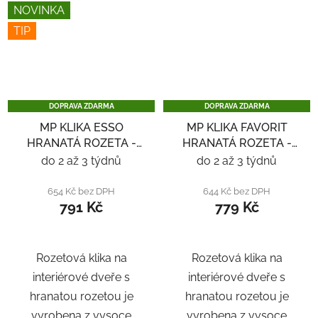
NOVINKA
TIP
DOPRAVA ZDARMA
DOPRAVA ZDARMA
MP KLIKA ESSO
MP KLIKA FAVORIT
HRANATÁ ROZETA -
HRANATÁ ROZETA -
ČERNÁ
ČERNÁ
do 2 až 3 týdnů
do 2 až 3 týdnů
654 Kč bez DPH
644 Kč bez DPH
791 Kč
779 Kč
Rozetová klika na
Rozetová klika na
interiérové ​​dveře s
interiérové ​​dveře s
hranatou rozetou je
hranatou rozetou je
vyrobena z vysoce
vyrobena z vysoce