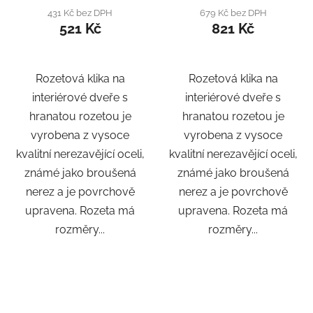
431 Kč bez DPH
679 Kč bez DPH
521 Kč
821 Kč
Rozetová klika na
Rozetová klika na
interiérové ​​dveře s
interiérové ​​dveře s
hranatou rozetou je
hranatou rozetou je
vyrobena z vysoce
vyrobena z vysoce
kvalitní nerezavějící oceli,
kvalitní nerezavějící oceli,
známé jako broušená
známé jako broušená
nerez a je povrchově
nerez a je povrchově
upravena. Rozeta má
upravena. Rozeta má
rozměry...
rozměry...