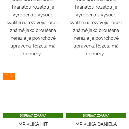
hranatou rozetou je
hranatou rozetou je
vyrobena z vysoce
vyrobena z vysoce
kvalitní nerezavějící oceli,
kvalitní nerezavějící oceli,
známé jako broušená
známé jako broušená
nerez a je povrchově
nerez a je povrchově
upravena. Rozeta má
upravena. Rozeta má
rozměry...
rozměry...
TIP
DOPRAVA ZDARMA
DOPRAVA ZDARMA
MP KLIKA HIT
MP KLIKA DANIELA