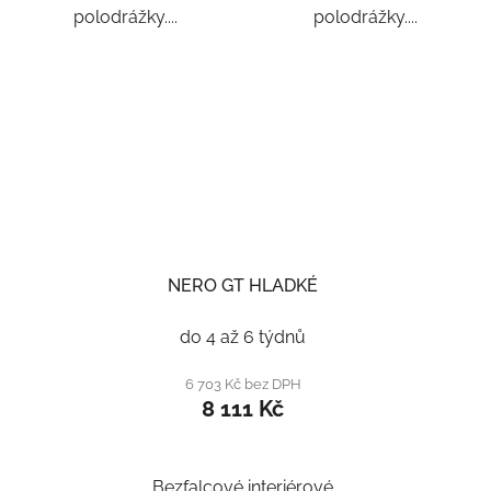
polodrážky....
polodrážky....
NERO GT HLADKÉ
do 4 až 6 týdnů
6 703 Kč bez DPH
8 111 Kč
Bezfalcové interiérové