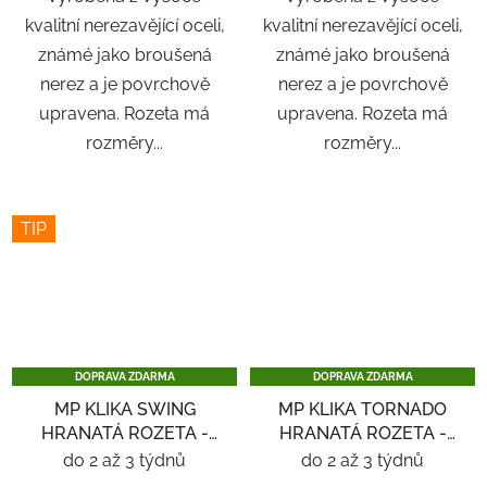
kvalitní nerezavějící oceli,
kvalitní nerezavějící oceli,
známé jako broušená
známé jako broušená
nerez a je povrchově
nerez a je povrchově
upravena. Rozeta má
upravena. Rozeta má
rozměry...
rozměry...
TIP
DOPRAVA ZDARMA
DOPRAVA ZDARMA
MP KLIKA SWING
MP KLIKA TORNADO
HRANATÁ ROZETA -
HRANATÁ ROZETA -
NEREZ
NEREZ
do 2 až 3 týdnů
do 2 až 3 týdnů