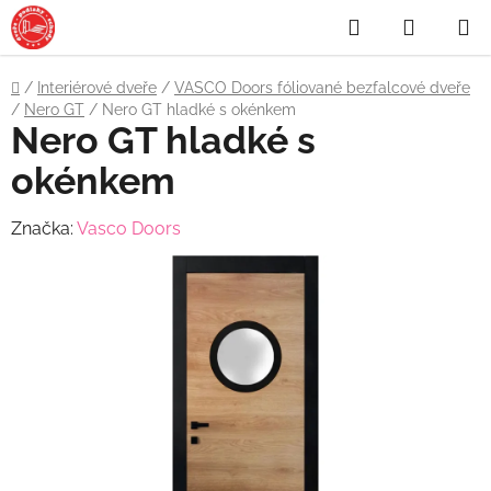
Přejít
Hledat
NÁKUP
na
obsah
KOŠÍK
Domů
/
Interiérové dveře
/
VASCO Doors fóliované bezfalcové dveře
/
Nero GT
/
Nero GT hladké s okénkem
Nero GT hladké s
okénkem
Značka:
Vasco Doors