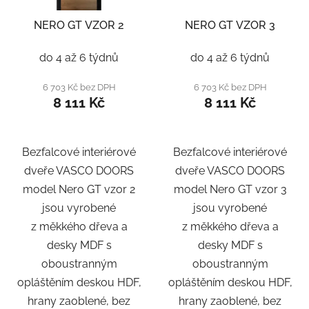
NERO GT VZOR 2
NERO GT VZOR 3
do 4 až 6 týdnů
do 4 až 6 týdnů
6 703 Kč bez DPH
6 703 Kč bez DPH
8 111 Kč
8 111 Kč
Bezfalcové interiérové
Bezfalcové interiérové
dveře VASCO DOORS
dveře VASCO DOORS
model Nero GT vzor 2
model Nero GT vzor 3
jsou vyrobené
jsou vyrobené
z měkkého dřeva a
z měkkého dřeva a
desky MDF s
desky MDF s
oboustranným
oboustranným
opláštěním deskou HDF,
opláštěním deskou HDF,
hrany zaoblené, bez
hrany zaoblené, bez