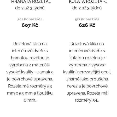
HRANATÁ ROZETA
KULATÁ ROZETA -
SQ6 - ČERNÁ
NEREZ
do 2 až 3 týdnů
do 2 až 3 týdnů
502 Kč bez DPH
517 Kč bez DPH
607 Kč
626 Kč
Rozetová klika na
Rozetová klika na
interiérové ​​dveře s
interiérové ​​dveře s
hranatou rozetou je
kulatou rozetou je
vyrobena z materiálů
vyrobena z vysoce
vysoké kvality - zamak a
kvalitní nerezavějící oceli,
je povrchově upravena.
známé jako broušená
Rozeta má rozměry 53
nerez a je povrchově
mm x 53 mm a tloušťku
upravena. Rozeta má
6 mm.
rozměry 54...