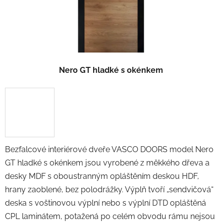
Nero GT hladké s okénkem
Bezfalcové interiérové dveře VASCO DOORS model Nero
GT hladké s okénkem jsou vyrobené z měkkého dřeva a
desky MDF s oboustranným opláštěním deskou HDF,
hrany zaoblené, bez polodrážky. Výplň tvoří „sendvičová“
deska s voštinovou výplní nebo s výplní DTD opláštěná
CPL laminátem, potažená po celém obvodu rámu nejsou