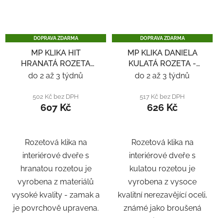
DOPRAVA ZDARMA
DOPRAVA ZDARMA
MP KLIKA HIT
MP KLIKA DANIELA
HRANATÁ ROZETA
KULATÁ ROZETA -
SQ6 - ČERNÁ
NEREZ
do 2 až 3 týdnů
do 2 až 3 týdnů
502 Kč bez DPH
517 Kč bez DPH
607 Kč
626 Kč
Rozetová klika na
Rozetová klika na
interiérové ​​dveře s
interiérové ​​dveře s
hranatou rozetou je
kulatou rozetou je
vyrobena z materiálů
vyrobena z vysoce
vysoké kvality - zamak a
kvalitní nerezavějící oceli,
je povrchově upravena.
známé jako broušená