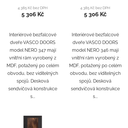
4 385 Kč bez DPH
4 385 Kč bez DPH
5 306 Kč
5 306 Kč
Interiérové bezfalcové
Interiérové bezfalcové
dveře VASCO DOORS
dveře VASCO DOORS
model NERO 347 mají
model NERO 346 mají
vnitřní rám vyrobený z
vnitřní rám vyrobený z
MDF, potažený po celém
MDF, potažený po celém
obvodu, bez viditelných
obvodu, bez viditelných
spojů. Desková
spojů. Desková
sendvičová konstrukce
sendvičová konstrukce
s...
s...