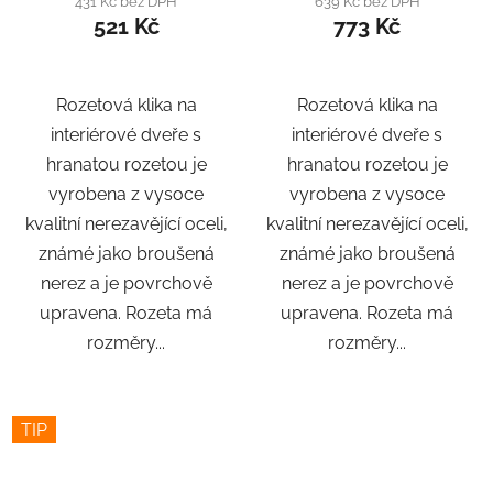
431 Kč bez DPH
639 Kč bez DPH
521 Kč
773 Kč
Rozetová klika na
Rozetová klika na
interiérové ​​dveře s
interiérové ​​dveře s
hranatou rozetou je
hranatou rozetou je
vyrobena z vysoce
vyrobena z vysoce
kvalitní nerezavějící oceli,
kvalitní nerezavějící oceli,
známé jako broušená
známé jako broušená
nerez a je povrchově
nerez a je povrchově
upravena. Rozeta má
upravena. Rozeta má
rozměry...
rozměry...
TIP