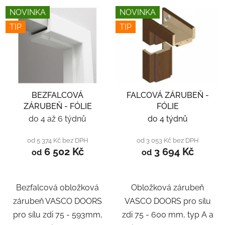
NOVINKA
NOVINKA
TIP
TIP
BEZFALCOVÁ
FALCOVÁ ZÁRUBEŇ -
ZÁRUBEŇ - FÓLIE
FÓLIE
do 4 až 6 týdnů
do 4 týdnů
od 5 374 Kč bez DPH
od 3 053 Kč bez DPH
6 502 Kč
3 694 Kč
od
od
Bezfalcová obložková
Obložková zárubeň
zárubeň VASCO DOORS
VASCO DOORS pro sílu
pro sílu zdi 75 - 593mm,
zdi 75 - 600 mm, typ A a