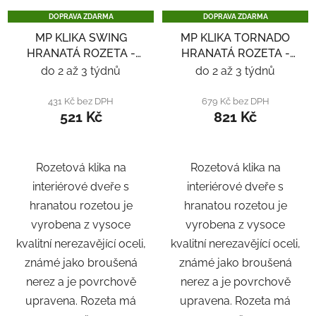
DOPRAVA ZDARMA
DOPRAVA ZDARMA
MP KLIKA SWING
MP KLIKA TORNADO
HRANATÁ ROZETA -
HRANATÁ ROZETA -
NEREZ
NEREZ
do 2 až 3 týdnů
do 2 až 3 týdnů
431 Kč bez DPH
679 Kč bez DPH
521 Kč
821 Kč
Rozetová klika na
Rozetová klika na
interiérové ​​dveře s
interiérové ​​dveře s
hranatou rozetou je
hranatou rozetou je
vyrobena z vysoce
vyrobena z vysoce
kvalitní nerezavějící oceli,
kvalitní nerezavějící oceli,
známé jako broušená
známé jako broušená
nerez a je povrchově
nerez a je povrchově
upravena. Rozeta má
upravena. Rozeta má