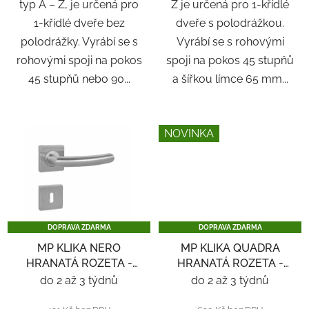
typ A – Z, je určená pro
Z je určená pro 1-křídlé
1-křídlé dveře bez
dveře s polodrážkou.
polodrážky. Vyrábí se s
Vyrábí se s rohovými
rohovými spoji na pokos
spoji na pokos 45 stupňů
45 stupňů nebo 90...
a šířkou límce 65 mm...
NOVINKA
DOPRAVA ZDARMA
DOPRAVA ZDARMA
MP KLIKA NERO
MP KLIKA QUADRA
HRANATÁ ROZETA -
HRANATÁ ROZETA -
NEREZ
NEREZ
do 2 až 3 týdnů
do 2 až 3 týdnů