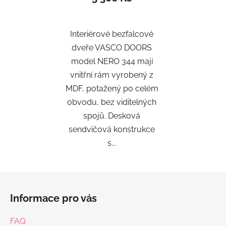
Interiérové bezfalcové
dveře VASCO DOORS
model NERO 344 mají
vnitřní rám vyrobený z
MDF, potažený po celém
obvodu, bez viditelných
spojů. Desková
sendvičová konstrukce
s...
Z
á
Informace pro vás
p
a
FAQ