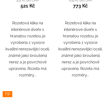
431 Kč bez DPH
639 Kč bez DPH
521 Kč
773 Kč
Rozetová klika na
Rozetová klika na
interiérové ​​dveře s
interiérové ​​dveře s
hranatou rozetou je
hranatou rozetou je
vyrobena z vysoce
vyrobena z vysoce
kvalitní nerezavějící oceli,
kvalitní nerezavějící oceli,
známé jako broušená
známé jako broušená
nerez a je povrchově
nerez a je povrchově
upravena. Rozeta má
upravena. Rozeta má
rozměry...
rozměry...
TIP