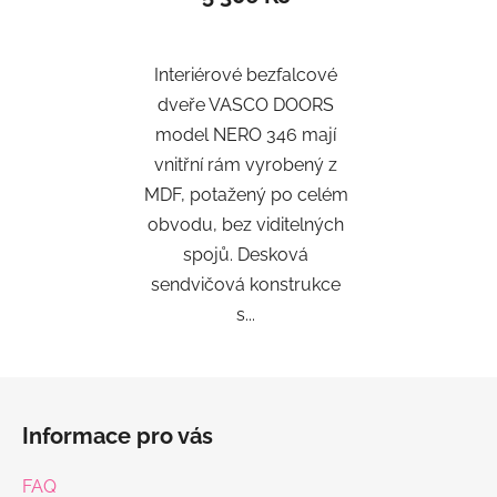
Interiérové bezfalcové
dveře VASCO DOORS
model NERO 346 mají
vnitřní rám vyrobený z
MDF, potažený po celém
obvodu, bez viditelných
spojů. Desková
sendvičová konstrukce
s...
Z
á
Informace pro vás
p
a
FAQ