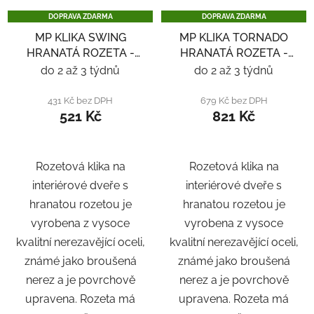
DOPRAVA ZDARMA
DOPRAVA ZDARMA
MP KLIKA SWING
MP KLIKA TORNADO
HRANATÁ ROZETA -
HRANATÁ ROZETA -
NEREZ
NEREZ
do 2 až 3 týdnů
do 2 až 3 týdnů
431 Kč bez DPH
679 Kč bez DPH
521 Kč
821 Kč
Rozetová klika na
Rozetová klika na
interiérové ​​dveře s
interiérové ​​dveře s
hranatou rozetou je
hranatou rozetou je
vyrobena z vysoce
vyrobena z vysoce
kvalitní nerezavějící oceli,
kvalitní nerezavějící oceli,
známé jako broušená
známé jako broušená
nerez a je povrchově
nerez a je povrchově
upravena. Rozeta má
upravena. Rozeta má