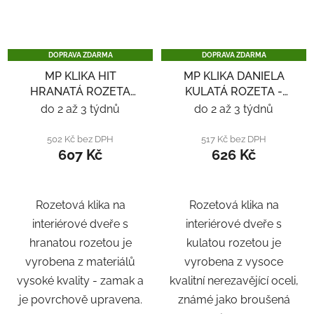
DOPRAVA ZDARMA
DOPRAVA ZDARMA
MP KLIKA HIT
MP KLIKA DANIELA
HRANATÁ ROZETA
KULATÁ ROZETA -
SQ6 - ČERNÁ
NEREZ
do 2 až 3 týdnů
do 2 až 3 týdnů
502 Kč bez DPH
517 Kč bez DPH
607 Kč
626 Kč
Rozetová klika na
Rozetová klika na
interiérové ​​dveře s
interiérové ​​dveře s
hranatou rozetou je
kulatou rozetou je
vyrobena z materiálů
vyrobena z vysoce
vysoké kvality - zamak a
kvalitní nerezavějící oceli,
je povrchově upravena.
známé jako broušená