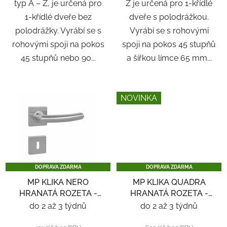
typ A – Z, je určená pro
Z je určená pro 1-křídlé
1-křídlé dveře bez
dveře s polodrážkou.
polodrážky. Vyrábí se s
Vyrábí se s rohovými
rohovými spoji na pokos
spoji na pokos 45 stupňů
45 stupňů nebo 90...
a šířkou límce 65 mm...
NOVINKA
DOPRAVA ZDARMA
DOPRAVA ZDARMA
MP KLIKA NERO
MP KLIKA QUADRA
HRANATÁ ROZETA -
HRANATÁ ROZETA -
NEREZ
NEREZ
do 2 až 3 týdnů
do 2 až 3 týdnů