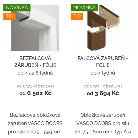
NOVINKA
NOVINKA
TIP
TIP
BEZFALCOVÁ
FALCOVÁ ZÁRUBEŇ -
ZÁRUBEŇ - FÓLIE
FÓLIE
do 4 až 6 týdnů
do 4 týdnů
od 5 374 Kč bez DPH
od 3 053 Kč bez DPH
6 502 Kč
3 694 Kč
od
od
Bezfalcová obložková
Obložková zárubeň
zárubeň VASCO DOORS
VASCO DOORS pro sílu
pro sílu zdi 75 - 593mm,
zdi 75 - 600 mm, typ A a