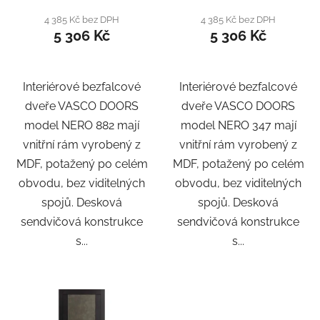
4 385 Kč bez DPH
4 385 Kč bez DPH
5 306 Kč
5 306 Kč
Interiérové bezfalcové
Interiérové bezfalcové
dveře VASCO DOORS
dveře VASCO DOORS
model NERO 882 mají
model NERO 347 mají
vnitřní rám vyrobený z
vnitřní rám vyrobený z
MDF, potažený po celém
MDF, potažený po celém
obvodu, bez viditelných
obvodu, bez viditelných
spojů. Desková
spojů. Desková
sendvičová konstrukce
sendvičová konstrukce
s...
s...