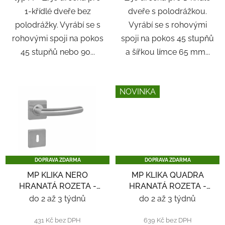
1-křídlé dveře bez
dveře s polodrážkou.
polodrážky. Vyrábí se s
Vyrábí se s rohovými
rohovými spoji na pokos
spoji na pokos 45 stupňů
45 stupňů nebo 90...
a šířkou límce 65 mm...
NOVINKA
DOPRAVA ZDARMA
DOPRAVA ZDARMA
MP KLIKA NERO
MP KLIKA QUADRA
HRANATÁ ROZETA -
HRANATÁ ROZETA -
NEREZ
NEREZ
do 2 až 3 týdnů
do 2 až 3 týdnů
431 Kč bez DPH
639 Kč bez DPH