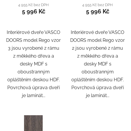
4 955 Kč bez DPH
4 955 Kč bez DPH
5 996 Kč
5 996 Kč
Interiérové dveře VASCO
Interiérové dveře VASCO
DOORS model Rego vzor
DOORS model Rego vzor
3 jsou vyrobené z rámu
2 jsou vyrobené z rámu
z měkkého dřeva a
z měkkého dřeva a
desky MDF s
desky MDF s
oboustranným
oboustranným
opláštěním deskou HDF.
opláštěním deskou HDF.
Povrchová úprava dveří
Povrchová úprava dveří
je laminát...
je laminát...