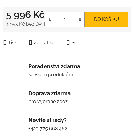
5 996 Kč
DO KOŠÍKU
4 955 Kč
bez DPH
Měrná cena:
Tisk
Zeptat se
Sdílet
Poradenství zdarma
ke všem produktům
Doprava zdarma
pro vybrané zboží
Nevíte si rady?
+420 775 668 462