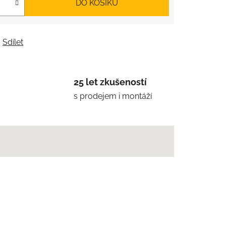
DO KOŠÍKU
Sdílet
25 let zkušeností
s prodejem i montáží