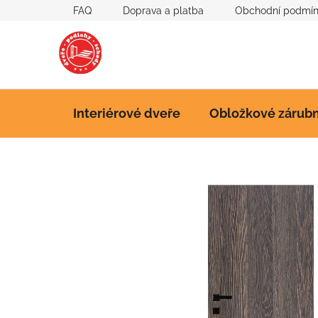
Přejít
FAQ
Doprava a platba
Obchodní podmí
na
obsah
Interiérové dveře
Obložkové zárub