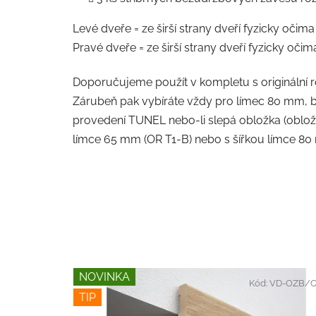
Levé dveře = ze širší strany dveří fyzicky očima
Pravé dveře = ze širší strany dveří fyzicky očim
Doporučujeme použít v kompletu s originální
Zárubeň pak vybíráte vždy pro límec 80 mm, b
provedení TUNEL nebo-li slepá obložka (obložk
límce 65 mm (OR T1-B) nebo s šířkou límce 80
NOVINKA
Kód:
VD-OZB/C
TIP