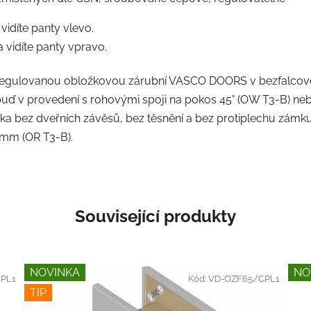
 vidíte panty vlevo.
a vidíte panty vpravo.
 regulovanou obložkovou zárubní VASCO DOORS v bezfalcové
uď v provedení s rohovými spoji na pokos 45° (OW T3-B) neb
a bez dveřních závěsů, bez těsnění a bez protiplechu zámku)
 mm (OR T3-B).
Související produkty
NOVINKA
NO
PL1
Kód:
VD-OZF65/CPL1
TIP