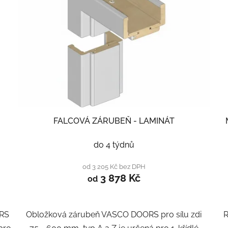
FALCOVÁ ZÁRUBEŇ - LAMINÁT
do 4 týdnů
od 3 205 Kč bez DPH
3 878 Kč
od
ORS
Obložková zárubeň VASCO DOORS pro sílu zdi
R