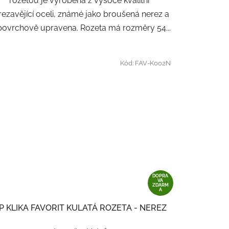
rozetou je vyrobena z vysoce kvalitní
rezavějící oceli, známé jako broušená nerez a
 povrchově upravena. Rozeta má rozměry 54...
Kód:
FAV-K002N
DOPRA
VA
ZDARM
A
P KLIKA FAVORIT KULATÁ ROZETA - NEREZ