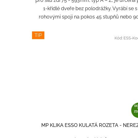
pro sílu zdi 75 - 593mm, typ A – Z, je určená
1-křídlé dveře bez polodrážky. Vyrábí se s
rohovými spoji na pokos 45 stupňů nebo 90.
TIP
Kód:
ESS-K0
D
Z
MP KLIKA ESSO KULATÁ ROZETA - NERE