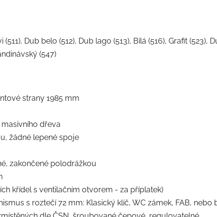
 (511), Dub belo (512), Dub lago (513), Bílá (516), Grafit (523), 
andinávský (547)
pantové strany 1985 mm
 masivního dřeva
u, žádné lepené spoje
ené, zakončené polodrážkou
m
h křídel s ventilačním otvorem - za příplatek)
us s roztečí 72 mm: Klasický klíč, WC zámek, FAB, nebo be
zmístěných dle ČSN, šroubované čepové, regulovatelné