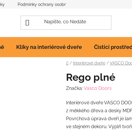
nky
Podmínky ochrany osobních údajů
Poučení o cookies
ně
Kliky na interiérové dveře
Čistící prostře
Domů
/
Interiérové dveře
/
VASCO Door
Rego plné
Značka:
Vasco Doors
Interiérové dveře VASCO DOO
z měkkého dřeva a desky MDF
Povrchová úprava dveří je lam
ve stejném dekoru. Výplň tvoř