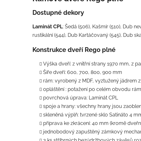
Dostupné dekory
Laminát CPL
: Šedá (506), Kašmír (510), Dub nevi
rustikální (544), Dub Kartáčovaný (545), Dub sk
Konstrukce dveří Rego plné
Výška dveří: z vnitřní strany 1970 mm, z 
Šíře dveří: 600, 700, 800, 900 mm
rám: vyrobený z MDF, vyztužený jádrem z
opláštění : potažení po celém obvodu rám
povrchová úprava: Laminát CPL
spoje a hrany: všechny hrany jsou zaobl
skleněná výplň: tvrzené sklo Satináto 4 m
příprava ke zkrácení: 40 mm (kromě dveřníc
jednobodový zapuštěný zámkový mechanism
3 ks stříbrných bezúdržbových závěsů ro