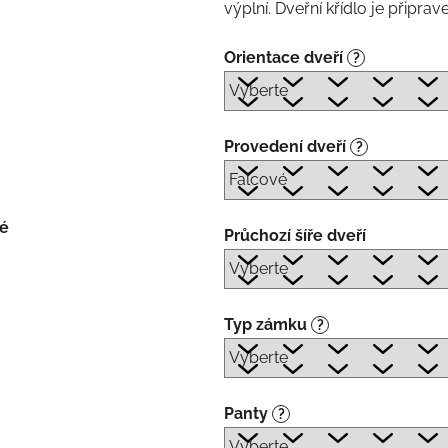
výplní. Dveřní křídlo je připr
Orientace dveří
?
Provedení dveří
?
né
Průchozí šíře dveří
Typ zámku
?
Panty
?