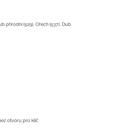
Dub přírodní (529), Ořech (537), Dub
z otvoru pro klíč