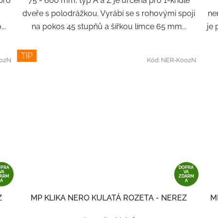
 pro
75 - 600 mm, typ A a Z je určená pro 1-křídlé
dveře s polodrážkou. Vyrábí se s rohovými spoji
ne
..
na pokos 45 stupňů a šířkou límce 65 mm...
je
TIP
02N
Kód:
NER-K002N
OPRA
DOPRA
VA
VA
DARM
ZDARM
A
A
Z
MP KLIKA NERO KULATÁ ROZETA - NEREZ
M