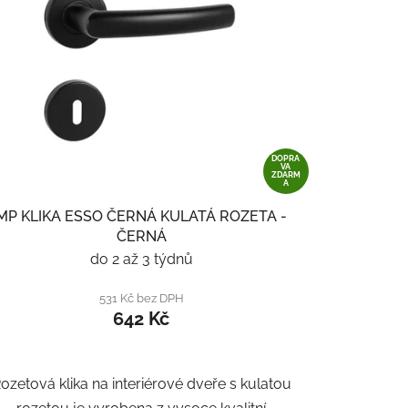
DOPRA
VA
ZDARM
A
MP KLIKA ESSO ČERNÁ KULATÁ ROZETA -
ČERNÁ
do 2 až 3 týdnů
531 Kč bez DPH
642 Kč
ozetová klika na interiérové ​​dveře s kulatou