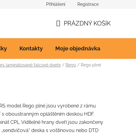
Přihlášení
Registrace
Ke stažení
PRÁZDNÝ KOŠÍK
NÁKUPNÍ
KOŠÍK
dky
Kontakty
Moje objednávka
s laminátované falcové dveře
/
Rego
/
Rego plné
RS model Rego plné jsou vyrobené z rámu
 s oboustranným opláštěním deskou HDF.
inát CPL. Viditelné hrany dveří jsou zakončeny
í „sendvičová“ deska s voštinovou nebo DTD