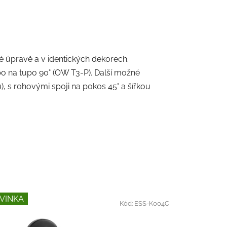
 úpravě a v identických dekorech.
o na tupo 90° (OW T3-P). Další možné
, s rohovými spoji na pokos 45° a šířkou
VINKA
Kód:
ESS-K004C