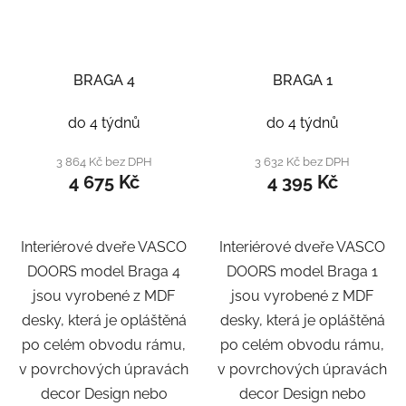
BRAGA 4
BRAGA 1
do 4 týdnů
do 4 týdnů
3 864 Kč bez DPH
3 632 Kč bez DPH
4 675 Kč
4 395 Kč
Interiérové dveře VASCO
Interiérové dveře VASCO
DOORS model Braga 4
DOORS model Braga 1
jsou vyrobené z MDF
jsou vyrobené z MDF
desky, která je opláštěná
desky, která je opláštěná
po celém obvodu rámu,
po celém obvodu rámu,
v povrchových úpravách
v povrchových úpravách
decor Design nebo
decor Design nebo