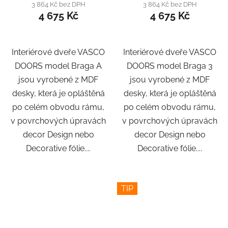
3 864 Kč bez DPH
3 864 Kč bez DPH
4 675 Kč
4 675 Kč
Interiérové dveře VASCO
Interiérové dveře VASCO
DOORS model Braga A
DOORS model Braga 3
jsou vyrobené z MDF
jsou vyrobené z MDF
desky, která je opláštěná
desky, která je opláštěná
po celém obvodu rámu,
po celém obvodu rámu,
v povrchových úpravách
v povrchových úpravách
decor Design nebo
decor Design nebo
Decorative fólie....
Decorative fólie....
TIP