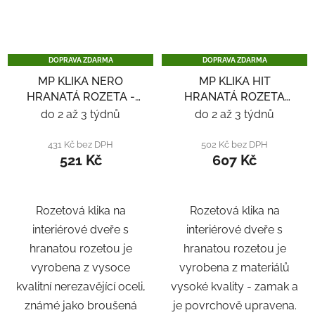
DOPRAVA ZDARMA
DOPRAVA ZDARMA
MP KLIKA NERO
MP KLIKA HIT
HRANATÁ ROZETA -
HRANATÁ ROZETA
NEREZ
SQ6 - ČERNÁ
do 2 až 3 týdnů
do 2 až 3 týdnů
431 Kč bez DPH
502 Kč bez DPH
521 Kč
607 Kč
Rozetová klika na
Rozetová klika na
interiérové ​​dveře s
interiérové ​​dveře s
hranatou rozetou je
hranatou rozetou je
vyrobena z vysoce
vyrobena z materiálů
kvalitní nerezavějící oceli,
vysoké kvality - zamak a
známé jako broušená
je povrchově upravena.