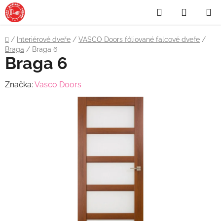
Přejít
Hledat
NÁKUP
na
obsah
KOŠÍK
Domů
/
Interiérové dveře
/
VASCO Doors fóliované falcové dveře
/
Braga
/
Braga 6
Braga 6
Značka:
Vasco Doors