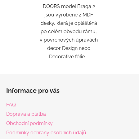
DOORS model Braga 2
jsou vyrobené z MDF
desky, která je opláštěná
po celém obvodu rámu,
v povrchových úpravách
decor Design nebo
Decorative fólie....
Z
á
Informace pro vás
p
a
FAQ
t
Doprava a platba
í
Obchodní podmínky
Podmínky ochrany osobních údajů