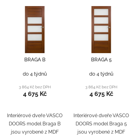
BRAGA B
BRAGA 5
do 4 týdnů
do 4 týdnů
3 864 Kč bez DPH
3 864 Kč bez DPH
4 675 Kč
4 675 Kč
Interiérové dveře VASCO
Interiérové dveře VASCO
DOORS model Braga B
DOORS model Braga 5
jsou vyrobené z MDF
jsou vyrobené z MDF