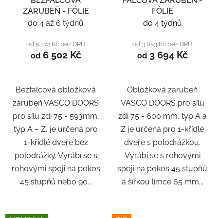
BEZFALCOVÁ
FALCOVÁ ZÁRUBEŇ -
ZÁRUBEŇ - FÓLIE
FÓLIE
do 4 až 6 týdnů
do 4 týdnů
od 5 374 Kč bez DPH
od 3 053 Kč bez DPH
6 502 Kč
3 694 Kč
od
od
Bezfalcová obložková
Obložková zárubeň
zárubeň VASCO DOORS
VASCO DOORS pro sílu
pro sílu zdi 75 - 593mm,
zdi 75 - 600 mm, typ A a
typ A – Z, je určená pro
Z je určená pro 1-křídlé
1-křídlé dveře bez
dveře s polodrážkou.
polodrážky. Vyrábí se s
Vyrábí se s rohovými
rohovými spoji na pokos
spoji na pokos 45 stupňů
45 stupňů nebo 90...
a šířkou límce 65 mm...