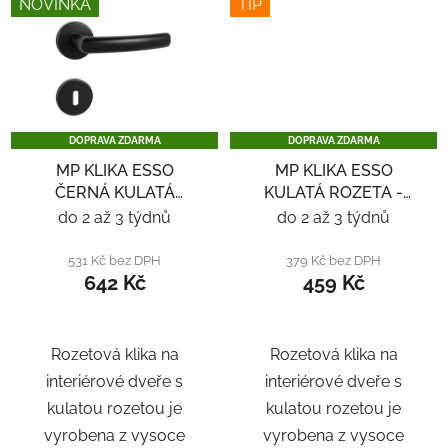
NOVINKA
TIP
DOPRAVA ZDARMA
DOPRAVA ZDARMA
MP KLIKA ESSO
MP KLIKA ESSO
ČERNÁ KULATÁ
KULATÁ ROZETA -
ROZETA - ČERNÁ
NEREZ
do 2 až 3 týdnů
do 2 až 3 týdnů
531 Kč bez DPH
379 Kč bez DPH
642 Kč
459 Kč
Rozetová klika na
Rozetová klika na
interiérové ​​dveře s
interiérové ​​dveře s
kulatou rozetou je
kulatou rozetou je
vyrobena z vysoce
vyrobena z vysoce