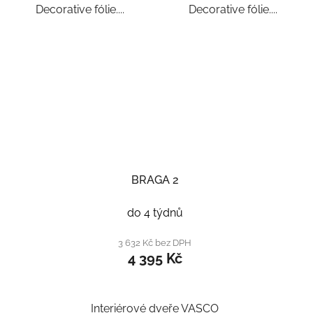
Decorative fólie....
Decorative fólie....
BRAGA 2
do 4 týdnů
3 632 Kč bez DPH
4 395 Kč
Interiérové dveře VASCO