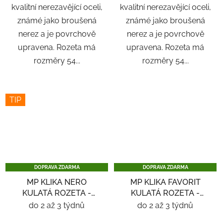
kvalitní nerezavějící oceli,
kvalitní nerezavějící oceli,
známé jako broušená
známé jako broušená
nerez a je povrchově
nerez a je povrchově
upravena. Rozeta má
upravena. Rozeta má
rozměry 54...
rozměry 54...
TIP
DOPRAVA ZDARMA
DOPRAVA ZDARMA
MP KLIKA NERO
MP KLIKA FAVORIT
KULATÁ ROZETA -
KULATÁ ROZETA -
NEREZ
NEREZ
do 2 až 3 týdnů
do 2 až 3 týdnů