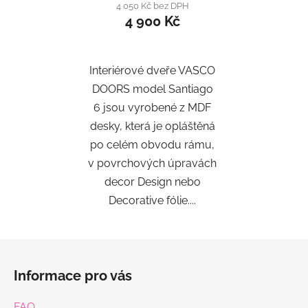
4 050 Kč bez DPH
4 900 Kč
Interiérové dveře VASCO
DOORS model Santiago
6 jsou vyrobené z MDF
desky, která je opláštěná
po celém obvodu rámu,
v povrchových úpravách
decor Design nebo
Decorative fólie....
Z
á
Informace pro vás
p
a
FAQ