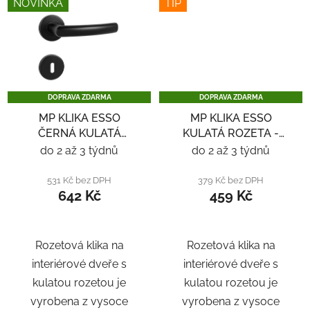
NOVINKA
TIP
DOPRAVA ZDARMA
DOPRAVA ZDARMA
MP KLIKA ESSO
MP KLIKA ESSO
ČERNÁ KULATÁ
KULATÁ ROZETA -
ROZETA - ČERNÁ
NEREZ
do 2 až 3 týdnů
do 2 až 3 týdnů
531 Kč bez DPH
379 Kč bez DPH
642 Kč
459 Kč
Rozetová klika na
Rozetová klika na
interiérové ​​dveře s
interiérové ​​dveře s
kulatou rozetou je
kulatou rozetou je
vyrobena z vysoce
vyrobena z vysoce