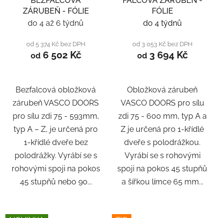
BEZFALCOVÁ
FALCOVÁ ZÁRUBEŇ -
ZÁRUBEŇ - FÓLIE
FÓLIE
do 4 až 6 týdnů
do 4 týdnů
od 5 374 Kč bez DPH
od 3 053 Kč bez DPH
6 502 Kč
3 694 Kč
od
od
Bezfalcová obložková
Obložková zárubeň
zárubeň VASCO DOORS
VASCO DOORS pro sílu
pro sílu zdi 75 - 593mm,
zdi 75 - 600 mm, typ A a
typ A – Z, je určená pro
Z je určená pro 1-křídlé
1-křídlé dveře bez
dveře s polodrážkou.
polodrážky. Vyrábí se s
Vyrábí se s rohovými
rohovými spoji na pokos
spoji na pokos 45 stupňů
45 stupňů nebo 90...
a šířkou límce 65 mm...