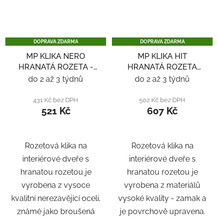
DOPRAVA ZDARMA
DOPRAVA ZDARMA
MP KLIKA NERO
MP KLIKA HIT
HRANATÁ ROZETA -
HRANATÁ ROZETA
NEREZ
SQ6 - ČERNÁ
do 2 až 3 týdnů
do 2 až 3 týdnů
431 Kč bez DPH
502 Kč bez DPH
521 Kč
607 Kč
Rozetová klika na
Rozetová klika na
interiérové ​​dveře s
interiérové ​​dveře s
hranatou rozetou je
hranatou rozetou je
vyrobena z vysoce
vyrobena z materiálů
kvalitní nerezavějící oceli,
vysoké kvality - zamak a
známé jako broušená
je povrchově upravena.