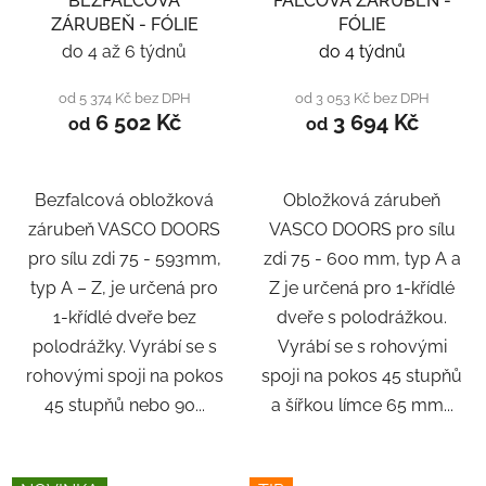
BEZFALCOVÁ
FALCOVÁ ZÁRUBEŇ -
ZÁRUBEŇ - FÓLIE
FÓLIE
do 4 až 6 týdnů
do 4 týdnů
od 5 374 Kč bez DPH
od 3 053 Kč bez DPH
6 502 Kč
3 694 Kč
od
od
Bezfalcová obložková
Obložková zárubeň
zárubeň VASCO DOORS
VASCO DOORS pro sílu
pro sílu zdi 75 - 593mm,
zdi 75 - 600 mm, typ A a
typ A – Z, je určená pro
Z je určená pro 1-křídlé
1-křídlé dveře bez
dveře s polodrážkou.
polodrážky. Vyrábí se s
Vyrábí se s rohovými
rohovými spoji na pokos
spoji na pokos 45 stupňů
45 stupňů nebo 90...
a šířkou límce 65 mm...