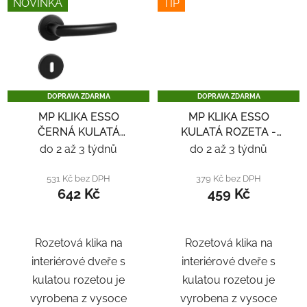
NOVINKA
TIP
DOPRAVA ZDARMA
DOPRAVA ZDARMA
MP KLIKA ESSO
MP KLIKA ESSO
ČERNÁ KULATÁ
KULATÁ ROZETA -
ROZETA - ČERNÁ
NEREZ
do 2 až 3 týdnů
do 2 až 3 týdnů
531 Kč bez DPH
379 Kč bez DPH
642 Kč
459 Kč
Rozetová klika na
Rozetová klika na
interiérové ​​dveře s
interiérové ​​dveře s
kulatou rozetou je
kulatou rozetou je
vyrobena z vysoce
vyrobena z vysoce