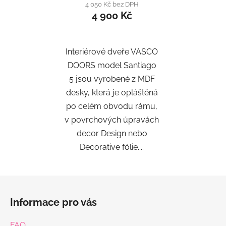
4 050 Kč bez DPH
4 900 Kč
Interiérové dveře VASCO
DOORS model Santiago
5 jsou vyrobené z MDF
desky, která je opláštěná
po celém obvodu rámu,
v povrchových úpravách
decor Design nebo
Decorative fólie....
Z
á
Informace pro vás
p
a
FAQ