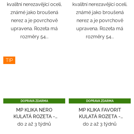
kvalitní nerezavějící oceli,
kvalitní nerezavějící oceli,
známé jako broušená
známé jako broušená
nerez a je povrchově
nerez a je povrchově
upravena. Rozeta má
upravena. Rozeta má
rozměry 54...
rozměry 54...
TIP
DOPRAVA ZDARMA
DOPRAVA ZDARMA
MP KLIKA NERO
MP KLIKA FAVORIT
KULATÁ ROZETA -
KULATÁ ROZETA -
NEREZ
NEREZ
do 2 až 3 týdnů
do 2 až 3 týdnů