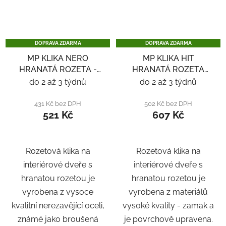
DOPRAVA ZDARMA
DOPRAVA ZDARMA
MP KLIKA NERO
MP KLIKA HIT
HRANATÁ ROZETA -
HRANATÁ ROZETA
NEREZ
SQ6 - ČERNÁ
do 2 až 3 týdnů
do 2 až 3 týdnů
431 Kč bez DPH
502 Kč bez DPH
521 Kč
607 Kč
Rozetová klika na
Rozetová klika na
interiérové ​​dveře s
interiérové ​​dveře s
hranatou rozetou je
hranatou rozetou je
vyrobena z vysoce
vyrobena z materiálů
kvalitní nerezavějící oceli,
vysoké kvality - zamak a
známé jako broušená
je povrchově upravena.