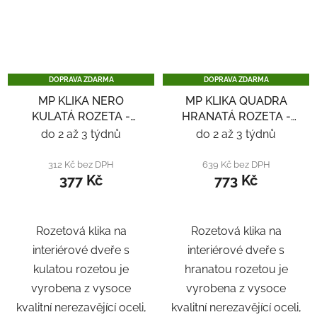
DOPRAVA ZDARMA
DOPRAVA ZDARMA
MP KLIKA NERO
MP KLIKA QUADRA
KULATÁ ROZETA -
HRANATÁ ROZETA -
NEREZ
NEREZ
do 2 až 3 týdnů
do 2 až 3 týdnů
312 Kč bez DPH
639 Kč bez DPH
377 Kč
773 Kč
Rozetová klika na
Rozetová klika na
interiérové ​​dveře s
interiérové ​​dveře s
kulatou rozetou je
hranatou rozetou je
vyrobena z vysoce
vyrobena z vysoce
kvalitní nerezavějící oceli,
kvalitní nerezavějící oceli,