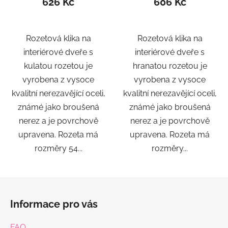
626 Kč
606 Kč
Rozetová klika na
Rozetová klika na
interiérové ​​dveře s
interiérové ​​dveře s
kulatou rozetou je
hranatou rozetou je
vyrobena z vysoce
vyrobena z vysoce
kvalitní nerezavějící oceli,
kvalitní nerezavějící oceli,
známé jako broušená
známé jako broušená
nerez a je povrchově
nerez a je povrchově
upravena. Rozeta má
upravena. Rozeta má
rozměry 54...
rozměry...
Z
á
Informace pro vás
p
a
FAQ