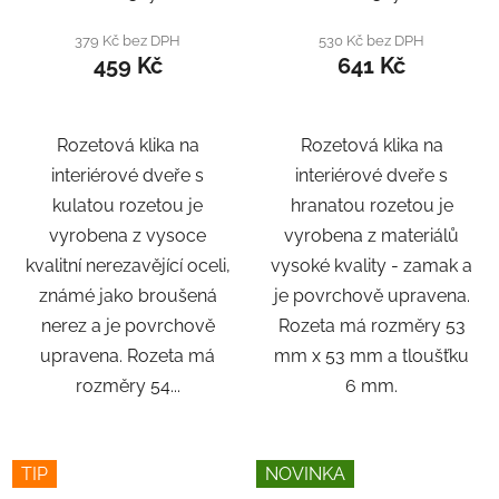
379 Kč bez DPH
530 Kč bez DPH
459 Kč
641 Kč
Rozetová klika na
Rozetová klika na
interiérové ​​dveře s
interiérové ​​dveře s
kulatou rozetou je
hranatou rozetou je
vyrobena z vysoce
vyrobena z materiálů
kvalitní nerezavějící oceli,
vysoké kvality - zamak a
známé jako broušená
je povrchově upravena.
nerez a je povrchově
Rozeta má rozměry 53
upravena. Rozeta má
mm x 53 mm a tloušťku
rozměry 54...
6 mm.
TIP
NOVINKA