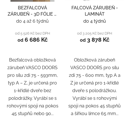
BEZFALCOVÁ
FALCOVÁ ZÁRUBEŇ -
ZÁRUBEŇ - 3D FÓLIE A
LAMINÁT
LAMINÁT
do 4 až 6 týdnů
do 4 týdnů
od 5 526 Kč bez DPH
od 3 205 Kč bez DPH
6 686 Kč
3 878 Kč
od
od
Bezfalcová obložková
Obložková zárubeň
zárubeň VASCO DOORS
VASCO DOORS pro sílu
pro sílu zdi 75 - 593mm,
zdi 75 - 600 mm, typ A a
typ A – Z, je určená pro
Z je určená pro 1-křídlé
1-křídlé dveře bez
dveře s polodrážkou.
polodrážky. Vyrábí se s
Vyrábí se s rohovými
rohovými spoji na pokos
spoji na pokos 45 stupňů
45 stupňů nebo 90...
a šířkou límce 65 mm...