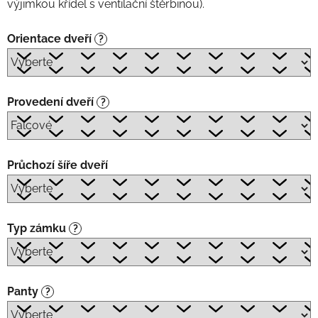
výjimkou křídel s ventilační štěrbinou).
Orientace dveří
?
Provedení dveří
?
Průchozí šíře dveří
Typ zámku
?
Panty
?