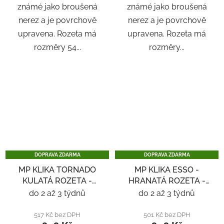
známé jako broušená
známé jako broušená
nerez a je povrchově
nerez a je povrchově
upravena. Rozeta má
upravena. Rozeta má
rozměry 54...
rozměry...
DOPRAVA ZDARMA
DOPRAVA ZDARMA
MP KLIKA TORNADO
MP KLIKA ESSO -
KULATÁ ROZETA -
HRANATÁ ROZETA -
NEREZ
NEREZ
do 2 až 3 týdnů
do 2 až 3 týdnů
517 Kč bez DPH
501 Kč bez DPH