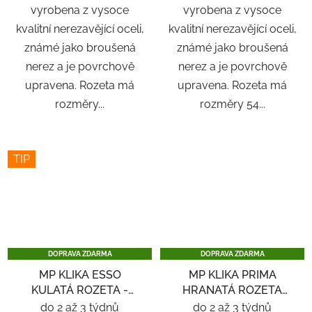
vyrobena z vysoce
vyrobena z vysoce
kvalitní nerezavějící oceli,
kvalitní nerezavějící oceli,
známé jako broušená
známé jako broušená
nerez a je povrchově
nerez a je povrchově
upravena. Rozeta má
upravena. Rozeta má
rozměry...
rozměry 54...
TIP
DOPRAVA ZDARMA
DOPRAVA ZDARMA
MP KLIKA ESSO
MP KLIKA PRIMA
KULATÁ ROZETA -
HRANATÁ ROZETA
NEREZ
SQ6 - ČERNÁ
do 2 až 3 týdnů
do 2 až 3 týdnů