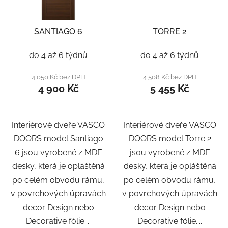
SANTIAGO 6
TORRE 2
do 4 až 6 týdnů
do 4 až 6 týdnů
4 050 Kč bez DPH
4 508 Kč bez DPH
4 900 Kč
5 455 Kč
Interiérové dveře VASCO
Interiérové dveře VASCO
DOORS model Santiago
DOORS model Torre 2
6 jsou vyrobené z MDF
jsou vyrobené z MDF
desky, která je opláštěná
desky, která je opláštěná
po celém obvodu rámu,
po celém obvodu rámu,
v povrchových úpravách
v povrchových úpravách
decor Design nebo
decor Design nebo
Decorative fólie....
Decorative fólie....