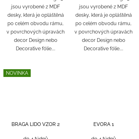
jsou vyrobené z MDF
jsou vyrobené z MDF
desky, která je opláštěná
desky, která je opláštěná
po celém obvodu rámu,
po celém obvodu rámu,
v povrchových úpravách
v povrchových úpravách
decor Design nebo
decor Design nebo
Decorative fólie....
Decorative fólie....
NOVINKA
BRAGA LIDO VZOR 2
EVORA 1
do 4 týdnů
do 4 týdnů