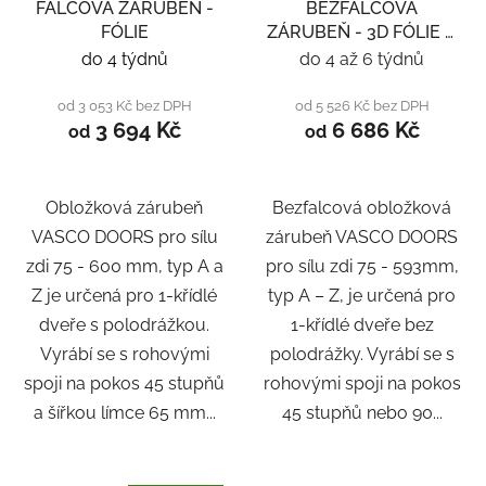
FALCOVÁ ZÁRUBEŇ -
BEZFALCOVÁ
FÓLIE
ZÁRUBEŇ - 3D FÓLIE A
LAMINÁT
do 4 týdnů
do 4 až 6 týdnů
od 3 053 Kč bez DPH
od 5 526 Kč bez DPH
3 694 Kč
6 686 Kč
od
od
Obložková zárubeň
Bezfalcová obložková
VASCO DOORS pro sílu
zárubeň VASCO DOORS
zdi 75 - 600 mm, typ A a
pro sílu zdi 75 - 593mm,
Z je určená pro 1-křídlé
typ A – Z, je určená pro
dveře s polodrážkou.
1-křídlé dveře bez
Vyrábí se s rohovými
polodrážky. Vyrábí se s
spoji na pokos 45 stupňů
rohovými spoji na pokos
a šířkou límce 65 mm...
45 stupňů nebo 90...