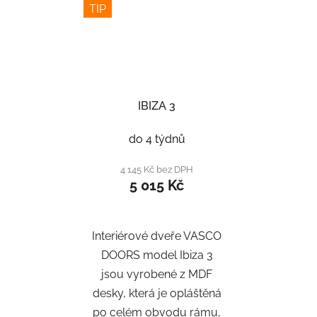
TIP
IBIZA 3
do 4 týdnů
4 145 Kč bez DPH
5 015 Kč
Interiérové dveře VASCO
DOORS model Ibiza 3
jsou vyrobené z MDF
desky, která je opláštěná
po celém obvodu rámu,