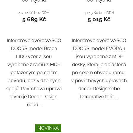
4 702 Kč bez DPH
4 145 Kč bez DPH
5 689 Kč
5 015 Kč
Interiérové dveře VASCO
Interiérové dveře VASCO
DOORS model Braga
DOORS model EVORA 1
LIDO vzor 2 jsou
jsou vyrobené z MDF
vyrobené z rámu z MDF,
desky, která je opláštěná
potaženým po celém
po celém obvodu rámu,
obvodu, bez viditelných
v povrchových úpravách
spojů. Povrchová úprava
decor Design nebo
dveří je Decor Design
Decorative fólie....
nebo...
NOVINKA