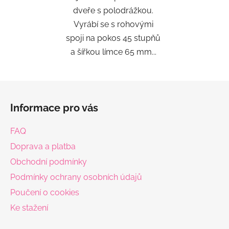
dveře s polodrážkou.
Vyrábí se s rohovými
spoji na pokos 45 stupňů
a šířkou límce 65 mm...
Z
á
Informace pro vás
p
a
FAQ
t
Doprava a platba
í
Obchodní podmínky
Podmínky ochrany osobních údajů
Poučení o cookies
Ke stažení