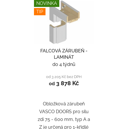
NOVINKA
TIP
FALCOVÁ ZÁRUBEŇ -
LAMINÁT
do 4 týdnů
od 3 205 Kč bez DPH
3 878 Kč
od
Obložková zárubeň
VASCO DOORS pro sílu
zdi 75 - 600 mm, typ A a
Z je určená pro 1-křídlé