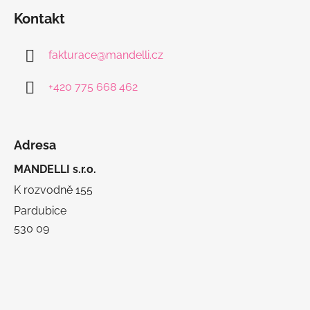
Kontakt
fakturace
@
mandelli.cz
+420 775 668 462
Adresa
MANDELLI s.r.o.
K rozvodně 155
Pardubice
530 09