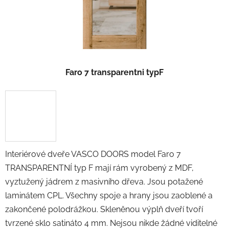
Faro 7 transparentni typF
Interiérové dveře VASCO DOORS model Faro 7
TRANSPARENTNÍ typ F mají rám vyrobený z MDF,
vyztužený jádrem z masivního dřeva. Jsou potažené
laminátem CPL. Všechny spoje a hrany jsou zaoblené a
zakončené polodrážkou. Skleněnou výplň dveří tvoří
tvrzené sklo satináto 4 mm. Nejsou nikde žádné viditelné