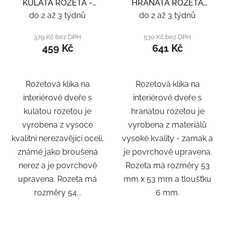
KULATÁ ROZETA -
HRANATÁ ROZETA
NEREZ
SQ6 - ČERNÁ
do 2 až 3 týdnů
do 2 až 3 týdnů
379 Kč bez DPH
530 Kč bez DPH
459 Kč
641 Kč
Rozetová klika na
Rozetová klika na
interiérové ​​dveře s
interiérové ​​dveře s
kulatou rozetou je
hranatou rozetou je
vyrobena z vysoce
vyrobena z materiálů
kvalitní nerezavějící oceli,
vysoké kvality - zamak a
známé jako broušená
je povrchově upravena.
nerez a je povrchově
Rozeta má rozměry 53
upravena. Rozeta má
mm x 53 mm a tloušťku
rozměry 54...
6 mm.