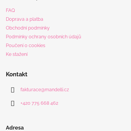
p
a
FAQ
t
Doprava a platba
í
Obchodní podmínky
Podmínky ochrany osobních údajů
Poučení o cookies
Ke stažení
Kontakt
fakturace
@
mandelli.cz
+420 775 668 462
Adresa