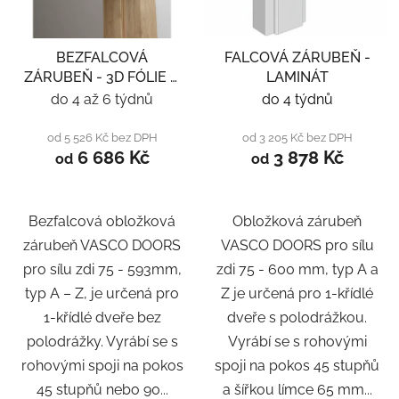
BEZFALCOVÁ
FALCOVÁ ZÁRUBEŇ -
ZÁRUBEŇ - 3D FÓLIE A
LAMINÁT
LAMINÁT
do 4 až 6 týdnů
do 4 týdnů
od 5 526 Kč bez DPH
od 3 205 Kč bez DPH
6 686 Kč
3 878 Kč
od
od
Bezfalcová obložková
Obložková zárubeň
zárubeň VASCO DOORS
VASCO DOORS pro sílu
pro sílu zdi 75 - 593mm,
zdi 75 - 600 mm, typ A a
typ A – Z, je určená pro
Z je určená pro 1-křídlé
1-křídlé dveře bez
dveře s polodrážkou.
polodrážky. Vyrábí se s
Vyrábí se s rohovými
rohovými spoji na pokos
spoji na pokos 45 stupňů
45 stupňů nebo 90...
a šířkou límce 65 mm...