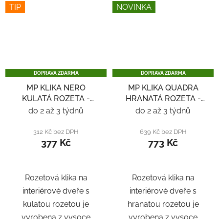
TIP
NOVINKA
DOPRAVA ZDARMA
DOPRAVA ZDARMA
MP KLIKA NERO
MP KLIKA QUADRA
KULATÁ ROZETA -
HRANATÁ ROZETA -
NEREZ
NEREZ
do 2 až 3 týdnů
do 2 až 3 týdnů
312 Kč bez DPH
639 Kč bez DPH
377 Kč
773 Kč
Rozetová klika na
Rozetová klika na
interiérové ​​dveře s
interiérové ​​dveře s
kulatou rozetou je
hranatou rozetou je
vyrobena z vysoce
vyrobena z vysoce