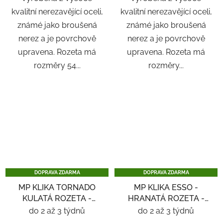
kvalitní nerezavějící oceli,
kvalitní nerezavějící oceli,
známé jako broušená
známé jako broušená
nerez a je povrchově
nerez a je povrchově
upravena. Rozeta má
upravena. Rozeta má
rozměry 54...
rozměry...
DOPRAVA ZDARMA
DOPRAVA ZDARMA
MP KLIKA TORNADO
MP KLIKA ESSO -
KULATÁ ROZETA -
HRANATÁ ROZETA -
NEREZ
NEREZ
do 2 až 3 týdnů
do 2 až 3 týdnů