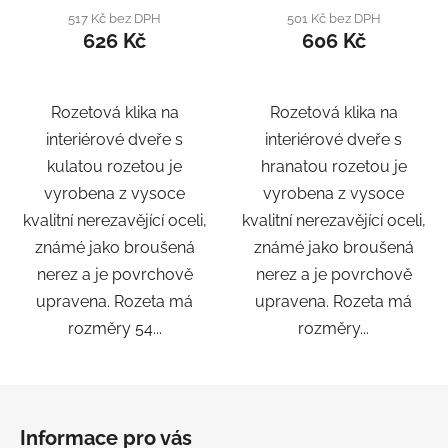
517 Kč bez DPH
501 Kč bez DPH
626 Kč
606 Kč
Rozetová klika na
Rozetová klika na
interiérové ​​dveře s
interiérové ​​dveře s
kulatou rozetou je
hranatou rozetou je
vyrobena z vysoce
vyrobena z vysoce
kvalitní nerezavějící oceli,
kvalitní nerezavějící oceli,
známé jako broušená
známé jako broušená
nerez a je povrchově
nerez a je povrchově
upravena. Rozeta má
upravena. Rozeta má
rozměry 54...
rozměry...
Z
á
Informace pro vás