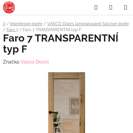
Přejít
Hledat
NÁKUP
na
obsah
KOŠÍK
Domů
/
Interiérové dveře
/
VASCO Doors laminátované falcové dveře
/
Faro 7
/
Faro 7 TRANSPARENTNÍ typ F
Faro 7 TRANSPARENTNÍ
typ F
Značka:
Vasco Doors