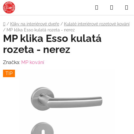
Přejít
Hledat
NÁKUP
na
obsah
KOŠÍK
Domů
/
Kliky na interiérové dveře
/
Kulaté interiérové rozetové kování
/
MP klika Esso kulatá rozeta - nerez
MP klika Esso kulatá
rozeta - nerez
Značka:
MP kování
TIP