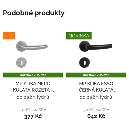
Podobné produkty
TIP
NOVINKA
DOPRAVA ZDARMA
DOPRAVA ZDARMA
MP KLIKA NERO
MP KLIKA ESSO
KULATÁ ROZETA -
ČERNÁ KULATÁ
NEREZ
ROZETA - ČERNÁ
do 2 až 3 týdnů
do 2 až 3 týdnů
312 Kč bez DPH
531 Kč bez DPH
377 Kč
642 Kč