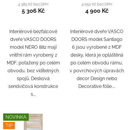
4 385 Kč bez DPH
4 050 Kč bez DPH
5 306 Kč
4 900 Kč
Interiérové bezfalcové
Interiérové dveře VASCO
dveře VASCO DOORS
DOORS model Santiago
model NERO 882 mají
6 jsou vyrobené z MDF
vnitřní rám vyrobený z
desky, která je opláštěná
MDF, potažený po celém
po celém obvodu rámu,
obvodu, bez viditelných
v povrchových úpravách
spojů. Desková
decor Design nebo
sendvičová konstrukce
Decorative fólie....
s...
NOVINKA
TIP