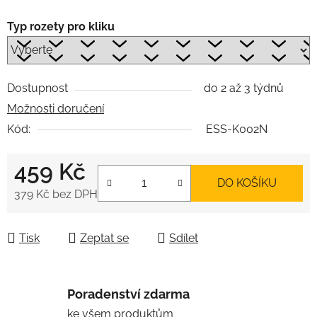
Typ rozety pro kliku
Dostupnost
do 2 až 3 týdnů
Možnosti doručení
Kód:
ESS-K002N
459 Kč
DO KOŠÍKU
379 Kč
bez DPH
Měrná cena:
Tisk
Zeptat se
Sdílet
Poradenství zdarma
ke všem produktům