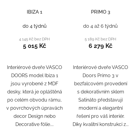
IBIZA 1
PRIMO 3
do 4 týdnů
do 4 až 6 týdnů
4 145 Kč bez DPH
5 189 Kč bez DPH
5 015 Kč
6 279 Kč
Interiérové dveře VASCO
Interiérové dveře VASCO
DOORS model Ibiza 1
Doors Primo 3 v
jsou vyrobené z MDF
bezfalcovém provedení
desky, která je opláštěná
s dekorativním sklem
po celém obvodu rámu,
Satináto představují
v povrchových úpravách
moderní a elegantní
decor Design nebo
řešení pro váš interiér.
Decorative fólie....
Díky kvalitní konstrukci z...