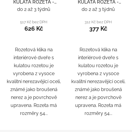
KULATÁ ROZETA -
KULATÁ ROZETA -
NEREZ
NEREZ
do 2 až 3 týdnů
do 2 až 3 týdnů
517 Kč bez DPH
312 Kč bez DPH
626 Kč
377 Kč
Rozetová klika na
Rozetová klika na
interiérové ​​dveře s
interiérové ​​dveře s
kulatou rozetou je
kulatou rozetou je
vyrobena z vysoce
vyrobena z vysoce
kvalitní nerezavějící oceli,
kvalitní nerezavějící oceli,
známé jako broušená
známé jako broušená
nerez a je povrchově
nerez a je povrchově
upravena. Rozeta má
upravena. Rozeta má
rozměry 54...
rozměry 54...