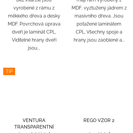
vyrobené z rámu z
MDF, vyztužený jádrem z
měkkého dřeva a desky
masivního dřeva. Jsou
MDF. Povrchová úprava
potažené laminátem
dveří je laminát CPL.
CPL. Všechny spoje a
Viditelné hrany dveří
hrany jsou zaoblené a...
jsou...
TIP
VENTURA
REGO VZOR 2
TRANSPARENTNÍ