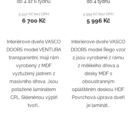
do 4 až 6 týdnů
do 4 týdnů
5 537 Kč bez DPH
4 955 Kč bez DPH
6 700 Kč
5 996 Kč
Interiérové dveře VASCO
Interiérové dveře VASCO
DOORS model VENTURA
DOORS model Rego vzor
transparentní, mají rám
2 jsou vyrobené z rámu
vyrobený z MDF
z měkkého dřeva a
vyztužený jádrem z
desky MDF s
masivního dřeva. Jsou
oboustranným
potažené laminátem
opláštěním deskou HDF.
CPL. Skleněnou výplň
Povrchová úprava dveří
tvoří...
je laminát...