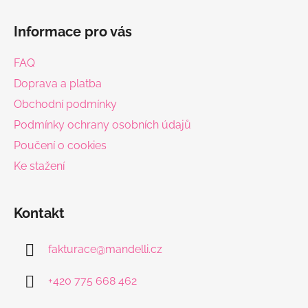
Z
á
Informace pro vás
p
a
FAQ
t
Doprava a platba
í
Obchodní podmínky
Podmínky ochrany osobních údajů
Poučení o cookies
Ke stažení
Kontakt
fakturace
@
mandelli.cz
+420 775 668 462