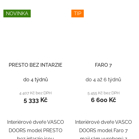
NOVINKA
TIP
PRESTO BEZ INTARZIE
FARO 7
do 4 týdnů
do 4 až 6 týdnů
4 407 Kč bez DPH
5 455 Kč bez DPH
5 333 Kč
6 600 Kč
Interiérové dveře VASCO
Interiérové dveře VASCO
DOORS model PRESTO
DOORS model Faro 7
bez intarzie jsou
mají rám vyrobený z