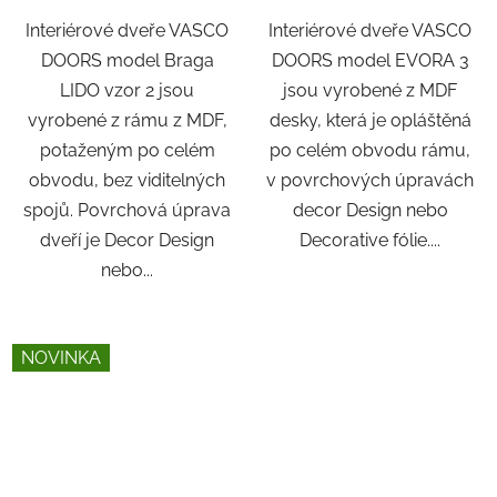
Interiérové dveře VASCO
Interiérové dveře VASCO
DOORS model Braga
DOORS model EVORA 3
LIDO vzor 2 jsou
jsou vyrobené z MDF
vyrobené z rámu z MDF,
desky, která je opláštěná
potaženým po celém
po celém obvodu rámu,
obvodu, bez viditelných
v povrchových úpravách
spojů. Povrchová úprava
decor Design nebo
dveří je Decor Design
Decorative fólie....
nebo...
NOVINKA