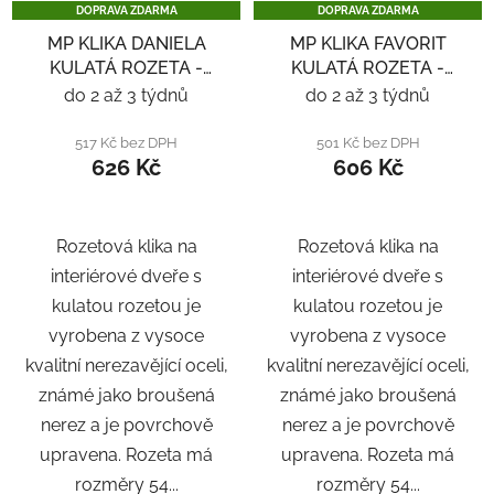
DOPRAVA ZDARMA
DOPRAVA ZDARMA
MP KLIKA DANIELA
MP KLIKA FAVORIT
KULATÁ ROZETA -
KULATÁ ROZETA -
NEREZ
ČERNÁ
do 2 až 3 týdnů
do 2 až 3 týdnů
517 Kč bez DPH
501 Kč bez DPH
626 Kč
606 Kč
Rozetová klika na
Rozetová klika na
interiérové ​​dveře s
interiérové ​​dveře s
kulatou rozetou je
kulatou rozetou je
vyrobena z vysoce
vyrobena z vysoce
kvalitní nerezavějící oceli,
kvalitní nerezavějící oceli,
známé jako broušená
známé jako broušená
nerez a je povrchově
nerez a je povrchově
upravena. Rozeta má
upravena. Rozeta má
rozměry 54...
rozměry 54...