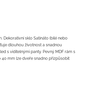
 Dekorativní sklo Satináto (bílé nebo
šťuje dlouhou životnost a snadnou
led s viditelnými panty. Pevný MDF rám s
ž o 40 mm lze dveře snadno přizpůsobit