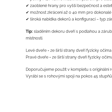
✔ zaoblené hrany pro vyšší bezpečnost a estet
✔ možnost zkrácení až o 40 mm pro dokonalé 
✔ široká nabídka dekorů a konfigurací – typ zá
Tip:
sladěním dekoru dveří s podlahou a zárubní
místnosti.
Levé dveře = ze širší strany dveří fyzicky očima
Pravé dveře = ze širší strany dveří fyzicky očim
Doporučujeme použít v kompletu s originální
Vyrábí se s rohovými spoji na pokos 45 stupňů