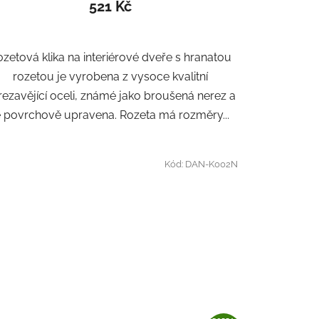
521 Kč
zetová klika na interiérové ​​dveře s hranatou
rozetou je vyrobena z vysoce kvalitní
rezavějící oceli, známé jako broušená nerez a
e povrchově upravena. Rozeta má rozměry...
Kód:
DAN-K002N