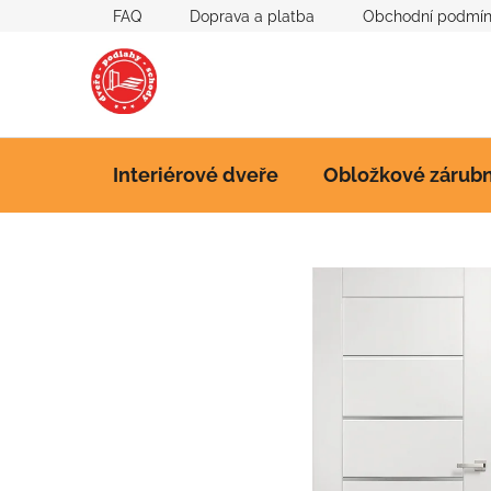
Přejít
FAQ
Doprava a platba
Obchodní podmí
na
obsah
Interiérové dveře
Obložkové zárub