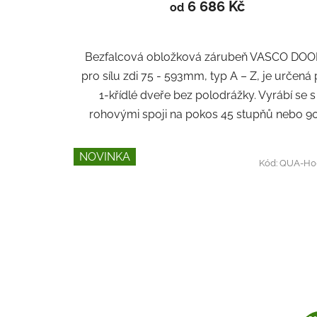
6 686 Kč
od
Bezfalcová obložková zárubeň VASCO DO
pro sílu zdi 75 - 593mm, typ A – Z, je určená
1-křídlé dveře bez polodrážky. Vyrábí se s
rohovými spoji na pokos 45 stupňů nebo 90.
NOVINKA
Kód:
QUA-H0