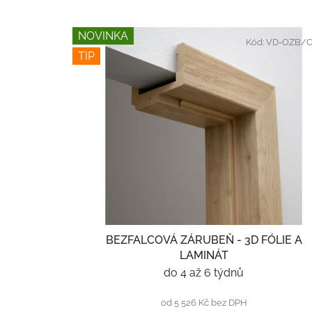
NOVINKA
Kód:
VD-OZB/C
TIP
BEZFALCOVÁ ZÁRUBEŇ - 3D FÓLIE A
LAMINÁT
do 4 až 6 týdnů
od 5 526 Kč bez DPH