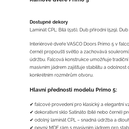
Dostupné dekory
Laminát CPL: Bílá (516), Dub přírodní (529), Du
Interiérové dveře VASCO Doors Primo 5 v falcov
černé) propouští světlo a zachovává soukromí.
údržbu. Falcová konstrukce umožňuje tradiční 
masivním jádrem zajišťuje stabilitu a odolnost
konkrétním rozměrům otvoru.
Hlavní přednosti modelu Primo 5:
✔ falcové provedení pro klasický a elegantní v
✔ dekorativní sklo Satináto (bílé nebo černé) pr
✔ odolný laminát CPL – snadná údržba a dlouh
✔ pevný MDF rám s masivním jádrem pro stabil