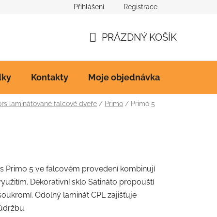
Přihlášení
Registrace
Ke stažení
PRÁZDNÝ KOŠÍK
NÁKUPNÍ
KOŠÍK
dky
Kontakty
Moje objednávka
s laminátované falcové dveře
/
Primo
/
Primo 5
s Primo 5 ve falcovém provedení kombinují
užitím. Dekorativní sklo Satináto propouští
 soukromí. Odolný laminát CPL zajišťuje
údržbu.