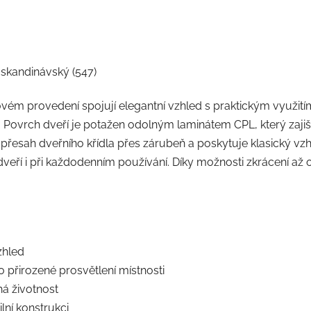
b skandinávský (547)
ém provedení spojují elegantní vzhled s praktickým využitím.
 Povrch dveří je potažen odolným laminátem CPL, který zaji
přesah dveřního křídla přes zárubeň a poskytuje klasický vzh
 dveří i při každodenním používání. Díky možnosti zkrácení a
zhled
o přirozené prosvětlení místnosti
á životnost
ní konstrukci