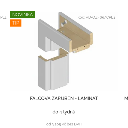
NOVINKA
PL1
Kód:
VD-OZF65/CPL1
TIP
FALCOVÁ ZÁRUBEŇ - LAMINÁT
M
do 4 týdnů
od 3 205 Kč bez DPH