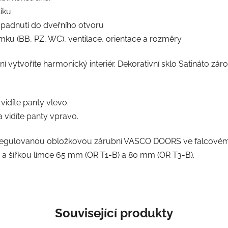
iku
padnutí do dveřního otvoru
mku (BB, PZ, WC), ventilace, orientace a rozměry
 vytvoříte harmonický interiér. Dekorativní sklo Satináto zá
 vidíte panty vlevo.
a vidíte panty vpravo.
 regulovanou obložkovou zárubní VASCO DOORS ve falcovém 
 a šířkou límce 65 mm (OR T1-B) a 80 mm (OR T3-B).
Související produkty