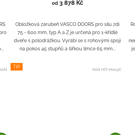
3 878 Kč
od
ORS
Obložková zárubeň VASCO DOORS pro sílu zdi
Ro
 pro
75 - 600 mm, typ A a Z je určená pro 1-křídlé
dveře s polodrážkou. Vyrábí se s rohovými spoji
ne
..
na pokos 45 stupňů a šířkou límce 65 mm...
j
TIP
01N
Kód:
HIT-H003C