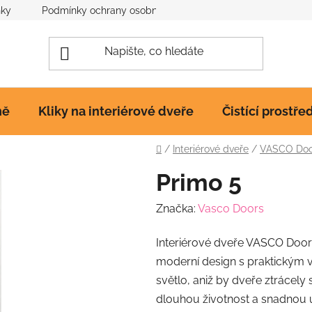
nky
Podmínky ochrany osobních údajů
Poučení o cookies
ně
Kliky na interiérové dveře
Čistící prostře
Domů
/
Interiérové dveře
/
VASCO Door
Primo 5
Značka:
Vasco Doors
Interiérové dveře VASCO Door
moderní design s praktickým vy
světlo, aniž by dveře ztrácely
dlouhou životnost a snadnou 