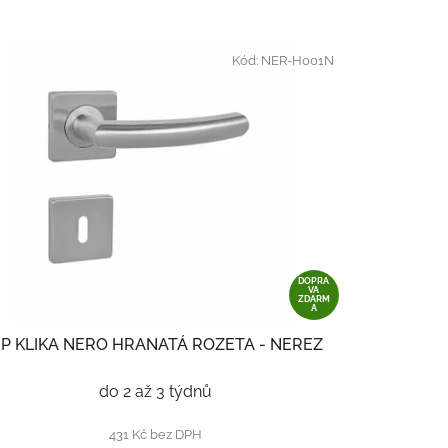
Kód:
NER-H001N
DOPRA
VA
ZDARM
A
P KLIKA NERO HRANATÁ ROZETA - NEREZ
do 2 až 3 týdnů
431 Kč bez DPH