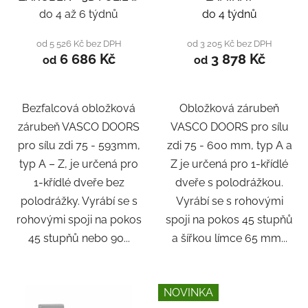
LAMINÁT
do 4 až 6 týdnů
do 4 týdnů
od 5 526 Kč bez DPH
od 3 205 Kč bez DPH
6 686 Kč
3 878 Kč
od
od
Bezfalcová obložková
Obložková zárubeň
zárubeň VASCO DOORS
VASCO DOORS pro sílu
pro sílu zdi 75 - 593mm,
zdi 75 - 600 mm, typ A a
typ A – Z, je určená pro
Z je určená pro 1-křídlé
1-křídlé dveře bez
dveře s polodrážkou.
polodrážky. Vyrábí se s
Vyrábí se s rohovými
rohovými spoji na pokos
spoji na pokos 45 stupňů
45 stupňů nebo 90...
a šířkou límce 65 mm...
NOVINKA