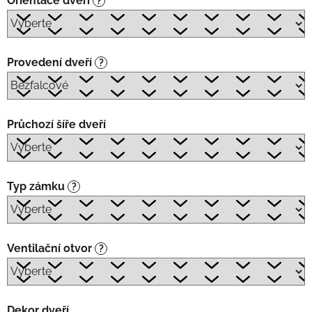
Orientace dveří
?
Provedení dveří
?
Průchozí šíře dveří
Typ zámku
?
Ventilační otvor
?
Dekor dveří