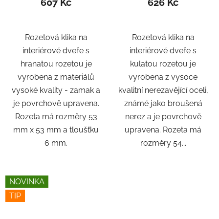
607 Kč
626 Kč
Rozetová klika na
Rozetová klika na
interiérové ​​dveře s
interiérové ​​dveře s
hranatou rozetou je
kulatou rozetou je
vyrobena z materiálů
vyrobena z vysoce
vysoké kvality - zamak a
kvalitní nerezavějící oceli,
je povrchově upravena.
známé jako broušená
Rozeta má rozměry 53
nerez a je povrchově
mm x 53 mm a tloušťku
upravena. Rozeta má
6 mm.
rozměry 54...
NOVINKA
TIP