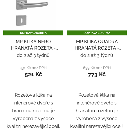
DOPRAVA ZDARMA
DOPRAVA ZDARMA
MP KLIKA NERO
MP KLIKA QUADRA
HRANATÁ ROZETA -
HRANATÁ ROZETA -
NEREZ
NEREZ
do 2 až 3 týdnů
do 2 až 3 týdnů
431 Kč bez DPH
639 Kč bez DPH
521 Kč
773 Kč
Rozetová klika na
Rozetová klika na
interiérové ​​dveře s
interiérové ​​dveře s
hranatou rozetou je
hranatou rozetou je
vyrobena z vysoce
vyrobena z vysoce
kvalitní nerezavějící oceli,
kvalitní nerezavějící oceli,