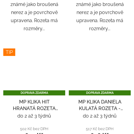
známé jako broušená
známé jako broušená
nerez a je povrchově
nerez a je povrchově
upravena. Rozeta má
upravena. Rozeta má
rozměry...
rozměry...
TIP
DOPRAVA ZDARMA
DOPRAVA ZDARMA
MP KLIKA HIT
MP KLIKA DANIELA
HRANATÁ ROZETA
KULATÁ ROZETA -
SQ6 - ČERNÁ
NEREZ
do 2 až 3 týdnů
do 2 až 3 týdnů
502 Kč bez DPH
517 Kč bez DPH