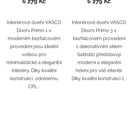
6 279 Kč
6 279 Kč
Interiérové dveře VASCO
Interiérové dveře VASCO
Doors Primo 1 v
Doors Primo 3 v
moderním bezfalcovém
bezfalcovém provedení
provedení jsou ideální
s dekorativním sklem
volbou pro
Satináto představují
minimalistické a elegantní
moderní a elegantní
interiéry. Díky kvalitní
řešení pro váš interiér.
konstrukci, odolnému
Díky kvalitní konstrukci z...
CPL...