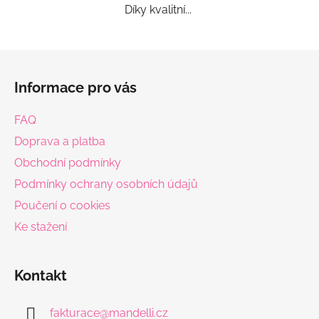
Díky kvalitní...
Z
á
Informace pro vás
p
a
FAQ
t
Doprava a platba
í
Obchodní podmínky
Podmínky ochrany osobních údajů
Poučení o cookies
Ke stažení
Kontakt
fakturace
@
mandelli.cz