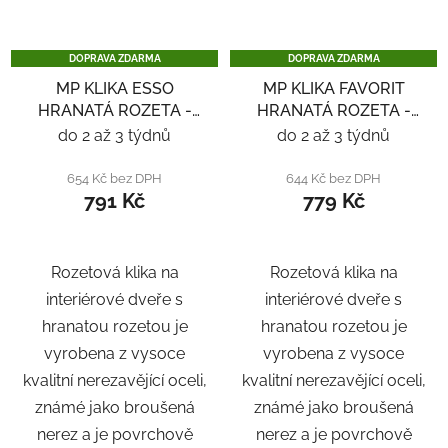
DOPRAVA ZDARMA
DOPRAVA ZDARMA
MP KLIKA ESSO
MP KLIKA FAVORIT
HRANATÁ ROZETA -
HRANATÁ ROZETA -
ČERNÁ
ČERNÁ
do 2 až 3 týdnů
do 2 až 3 týdnů
654 Kč bez DPH
644 Kč bez DPH
791 Kč
779 Kč
Rozetová klika na
Rozetová klika na
interiérové ​​dveře s
interiérové ​​dveře s
hranatou rozetou je
hranatou rozetou je
vyrobena z vysoce
vyrobena z vysoce
kvalitní nerezavějící oceli,
kvalitní nerezavějící oceli,
známé jako broušená
známé jako broušená
nerez a je povrchově
nerez a je povrchově