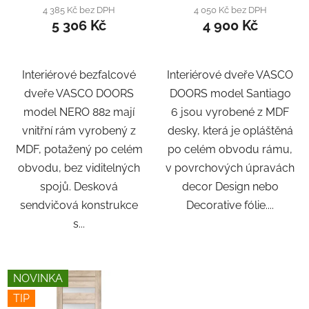
4 385 Kč bez DPH
4 050 Kč bez DPH
5 306 Kč
4 900 Kč
Interiérové bezfalcové
Interiérové dveře VASCO
dveře VASCO DOORS
DOORS model Santiago
model NERO 882 mají
6 jsou vyrobené z MDF
vnitřní rám vyrobený z
desky, která je opláštěná
MDF, potažený po celém
po celém obvodu rámu,
obvodu, bez viditelných
v povrchových úpravách
spojů. Desková
decor Design nebo
sendvičová konstrukce
Decorative fólie....
s...
NOVINKA
TIP