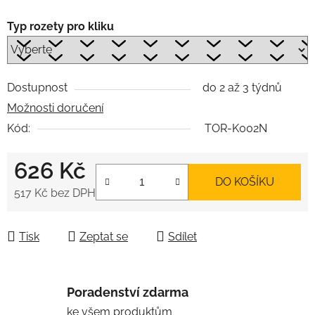
Typ rozety pro kliku
Dostupnost
do 2 až 3 týdnů
Možnosti doručení
Kód:
TOR-K002N
626 Kč
DO KOŠÍKU
517 Kč
bez DPH
Měrná cena:
Tisk
Zeptat se
Sdílet
Poradenství zdarma
ke všem produktům