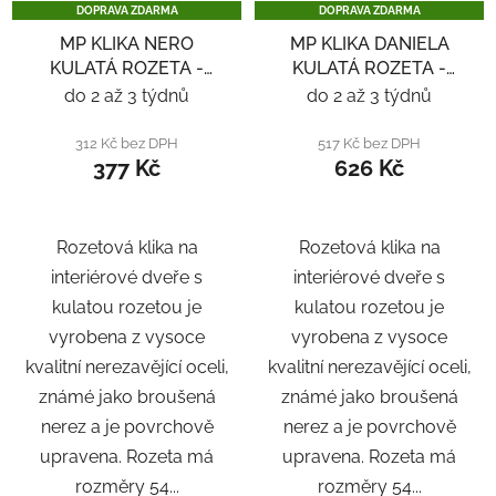
DOPRAVA ZDARMA
DOPRAVA ZDARMA
MP KLIKA NERO
MP KLIKA DANIELA
KULATÁ ROZETA -
KULATÁ ROZETA -
NEREZ
NEREZ
do 2 až 3 týdnů
do 2 až 3 týdnů
312 Kč bez DPH
517 Kč bez DPH
377 Kč
626 Kč
Rozetová klika na
Rozetová klika na
interiérové ​​dveře s
interiérové ​​dveře s
kulatou rozetou je
kulatou rozetou je
vyrobena z vysoce
vyrobena z vysoce
kvalitní nerezavějící oceli,
kvalitní nerezavějící oceli,
známé jako broušená
známé jako broušená
nerez a je povrchově
nerez a je povrchově
upravena. Rozeta má
upravena. Rozeta má
rozměry 54...
rozměry 54...