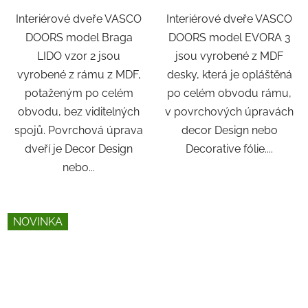
Interiérové dveře VASCO
Interiérové dveře VASCO
DOORS model Braga
DOORS model EVORA 3
LIDO vzor 2 jsou
jsou vyrobené z MDF
vyrobené z rámu z MDF,
desky, která je opláštěná
potaženým po celém
po celém obvodu rámu,
obvodu, bez viditelných
v povrchových úpravách
spojů. Povrchová úprava
decor Design nebo
dveří je Decor Design
Decorative fólie....
nebo...
NOVINKA