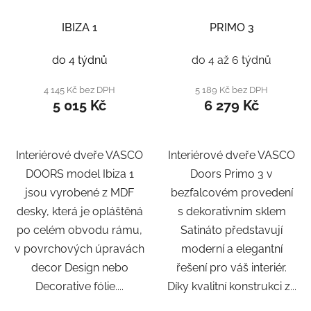
IBIZA 1
PRIMO 3
do 4 týdnů
do 4 až 6 týdnů
4 145 Kč bez DPH
5 189 Kč bez DPH
5 015 Kč
6 279 Kč
Interiérové dveře VASCO
Interiérové dveře VASCO
DOORS model Ibiza 1
Doors Primo 3 v
jsou vyrobené z MDF
bezfalcovém provedení
desky, která je opláštěná
s dekorativním sklem
po celém obvodu rámu,
Satináto představují
v povrchových úpravách
moderní a elegantní
decor Design nebo
řešení pro váš interiér.
Decorative fólie....
Díky kvalitní konstrukci z...