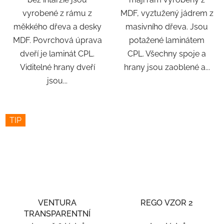
vyrobené z rámu z
MDF, vyztužený jádrem z
měkkého dřeva a desky
masivního dřeva. Jsou
MDF. Povrchová úprava
potažené laminátem
dveří je laminát CPL.
CPL. Všechny spoje a
Viditelné hrany dveří
hrany jsou zaoblené a...
jsou...
TIP
VENTURA
REGO VZOR 2
TRANSPARENTNÍ