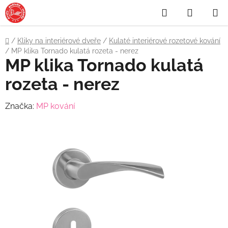
Přejít
Hledat
NÁKUP
na
obsah
KOŠÍK
Domů
/
Kliky na interiérové dveře
/
Kulaté interiérové rozetové kování
/
MP klika Tornado kulatá rozeta - nerez
MP klika Tornado kulatá
rozeta - nerez
Značka:
MP kování