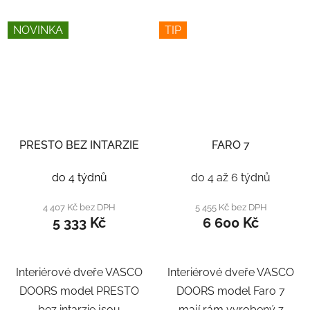
NOVINKA
TIP
PRESTO BEZ INTARZIE
FARO 7
do 4 týdnů
do 4 až 6 týdnů
4 407 Kč bez DPH
5 455 Kč bez DPH
5 333 Kč
6 600 Kč
Interiérové dveře VASCO
Interiérové dveře VASCO
DOORS model PRESTO
DOORS model Faro 7
bez intarzie jsou
mají rám vyrobený z