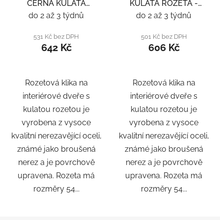
ČERNÁ KULATÁ
KULATÁ ROZETA -
ROZETA - ČERNÁ
ČERNÁ
do 2 až 3 týdnů
do 2 až 3 týdnů
531 Kč bez DPH
501 Kč bez DPH
642 Kč
606 Kč
Rozetová klika na
Rozetová klika na
interiérové ​​dveře s
interiérové ​​dveře s
kulatou rozetou je
kulatou rozetou je
vyrobena z vysoce
vyrobena z vysoce
kvalitní nerezavějící oceli,
kvalitní nerezavějící oceli,
známé jako broušená
známé jako broušená
nerez a je povrchově
nerez a je povrchově
upravena. Rozeta má
upravena. Rozeta má
rozměry 54...
rozměry 54...