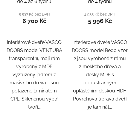
do 4 až 6 týdnů
do 4 týdnů
5 537 Kč bez DPH
4 955 Kč bez DPH
6 700 Kč
5 996 Kč
Interiérové dveře VASCO
Interiérové dveře VASCO
DOORS model VENTURA
DOORS model Rego vzor
transparentní, mají rám
2 jsou vyrobené z rámu
vyrobený z MDF
z měkkého dřeva a
vyztužený jádrem z
desky MDF s
masivního dřeva. Jsou
oboustranným
potažené laminátem
opláštěním deskou HDF.
CPL. Skleněnou výplň
Povrchová úprava dveří
tvoří...
je laminát...