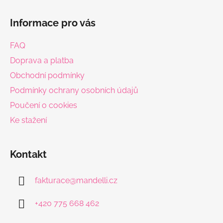
Z
á
Informace pro vás
p
a
FAQ
t
Doprava a platba
í
Obchodní podmínky
Podmínky ochrany osobních údajů
Poučení o cookies
Ke stažení
Kontakt
fakturace
@
mandelli.cz
+420 775 668 462