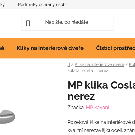
nky
Podmínky ochrany osobních údajů
Poučení o cookies
ně
Kliky na interiérové dveře
Čistící prostře
Domů
/
Kliky na interiérové dveře
/
Kul
kulatá rozeta - nerez
MP klika Cosl
nerez
Značka:
MP kování
Rozetová klika na interiérové 
kvalitní nerezavějící oceli, z