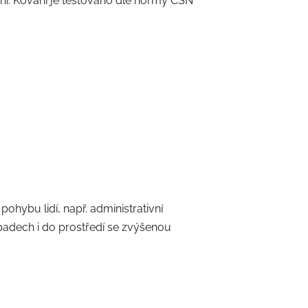
ní. Kování je testováno dle normy ČSN
ohybu lidí, např. administrativní
ípadech i do prostředí se zvýšenou