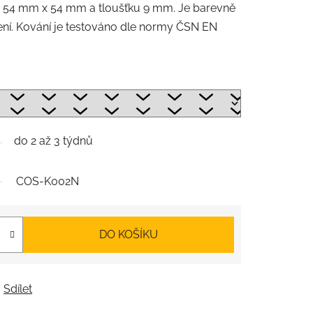
 54 mm x 54 mm a tloušťku 9 mm. Je barevně
bení. Kování je testováno dle normy ČSN EN
do 2 až 3 týdnů
COS-K002N
DO KOŠÍKU
Sdílet