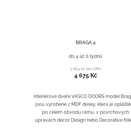
BRAGA 4
do 4 až 6 týdnů
3 864 Kč bez DPH
4 675 Kč
Interiérové dveře VASCO DOORS model Brag
jsou vyrobené z MDF desky, která je oplášt
po celém obvodu rámu, v povrchových
úpravách decor Design nebo Decorative fólie.