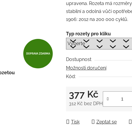
upravena. Rozeta má rozměry
stabilní a odolná vůči opotře
1906: 2012 na 200 000 cyklů.
Typ rozety pro kliku
DOPRAVA ZDARMA
Dostupnost
Možnosti doručení
rozetou
Kód:
377 Kč
312 Kč
bez DPH
Měrná cena:
Tisk
Zeptat se