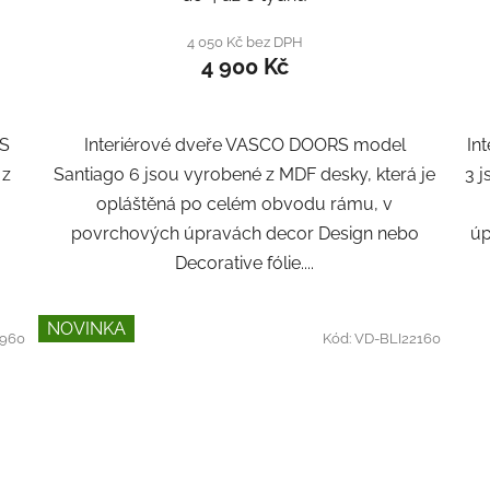
4 050 Kč bez DPH
4 900 Kč
RS
Interiérové dveře VASCO DOORS model
In
 z
Santiago 6 jsou vyrobené z MDF desky, která je
3 
opláštěná po celém obvodu rámu, v
povrchových úpravách decor Design nebo
úp
Decorative fólie....
NOVINKA
960
Kód:
VD-BLI22160