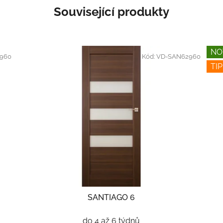
Související produkty
NO
960
Kód:
VD-SAN62960
TIP
SANTIAGO 6
do 4 až 6 týdnů