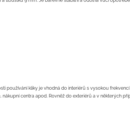
tloušťku 9 mm. Je barevně stabilní a odolná vůči opotřebe
i používání kliky je vhodná do interiérů s vysokou frekvencí p
, nákupní centra apod. Rovněž do exteriérů a v některých př