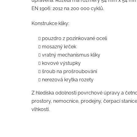
upravena. Rozeta má rozměry 54 mm x 54 mm a 
EN 1906: 2012 na 200 000 cyklů.
Konstrukce kliky:
pouzdro z pozinkované oceli
mosazný krček
vratný mechanismus kliky
kovové výstupky
šroub na prošroubování
nerezová krytka rozety
Z hlediska odolnosti povrchové úpravy a četnost
prostory, nemocnice, prodejny, čerpací stanice
vlhkostí.