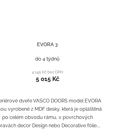
EVORA 3
do 4 týdnů
4 145 Kč bez DPH
5 015 Kč
teriérové dveře VASCO DOORS model EVORA
jsou vyrobené z MDF desky, která je opláštěná
po celém obvodu rámu, v povrchových
ravách decor Design nebo Decorative fólie....