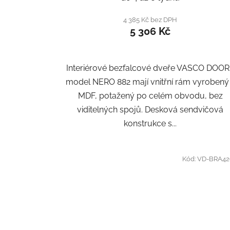
4 385 Kč bez DPH
5 306 Kč
Interiérové bezfalcové dveře VASCO DOO
model NERO 882 mají vnitřní rám vyrobený
MDF, potažený po celém obvodu, bez
viditelných spojů. Desková sendvičová
konstrukce s...
Kód:
VD-BRA42