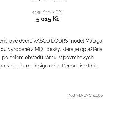
4 145 Kč bez DPH
5 015 Kč
teriérové dveře VASCO DOORS model Malaga
jsou vyrobené z MDF desky, která je opláštěná
po celém obvodu rámu, v povrchových
ravách decor Design nebo Decorative fólie....
Kód:
VD-EVO32160