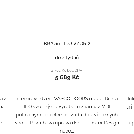
BRAGA LIDO VZOR 2
do 4 týdnů
4 702 Kč bez DPH
5 689 Kč
a 4
Interiérové dveře VASCO DOORS model Braga
In
ěná
LIDO vzor 2 jsou vyrobené z rámu z MDF,
3 
potaženým po celém obvodu, bez viditelných
...
spojů. Povrchová úprava dveří je Decor Design
úp
nebo...