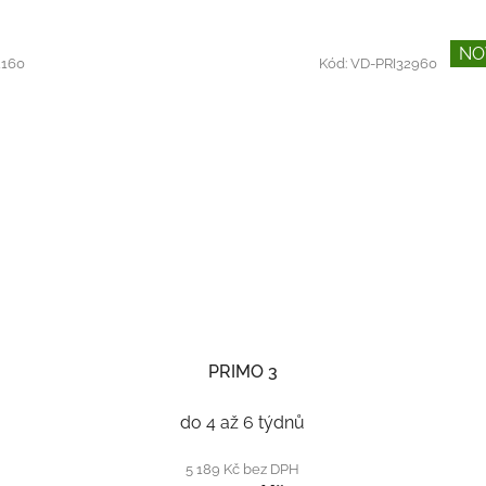
NO
2160
Kód:
VD-PRI32960
PRIMO 3
do 4 až 6 týdnů
5 189 Kč bez DPH