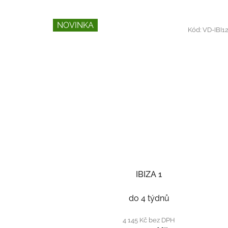
NOVINKA
Kód:
VD-IBI1
IBIZA 1
do 4 týdnů
4 145 Kč bez DPH