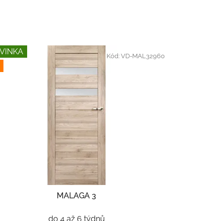
VINKA
Kód:
VD-MAL32960
MALAGA 3
do 4 až 6 týdnů