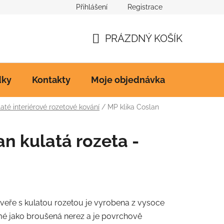
Přihlášení
Registrace
Ke stažení
PRÁZDNÝ KOŠÍK
NÁKUPNÍ
KOŠÍK
dky
Kontakty
Moje objednávka
até interiérové rozetové kování
/
MP klika Coslan
an kulatá rozeta -
​​dveře s kulatou rozetou je vyrobena z vysoce
námé jako broušená nerez a je povrchově