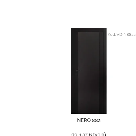
Kód:
VD-N8822
NERO 882
do 4 až 6 týdnů