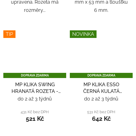
upravena. Rozeta má
mm x 53 mm a tloušťku
rozměry...
6 mm.
TIP
NOVINKA
DOPRAVA ZDARMA
DOPRAVA ZDARMA
MP KLIKA SWING
MP KLIKA ESSO
HRANATÁ ROZETA -
ČERNÁ KULATÁ
NEREZ
ROZETA - ČERNÁ
do 2 až 3 týdnů
do 2 až 3 týdnů
431 Kč bez DPH
531 Kč bez DPH
521 Kč
642 Kč