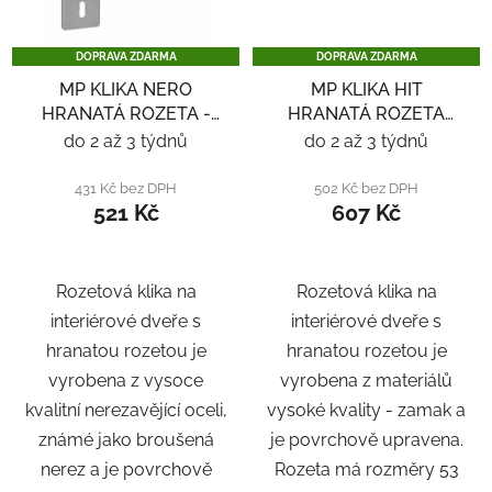
DOPRAVA ZDARMA
DOPRAVA ZDARMA
MP KLIKA NERO
MP KLIKA HIT
HRANATÁ ROZETA -
HRANATÁ ROZETA
NEREZ
SQ6 - ČERNÁ
do 2 až 3 týdnů
do 2 až 3 týdnů
431 Kč bez DPH
502 Kč bez DPH
521 Kč
607 Kč
Rozetová klika na
Rozetová klika na
interiérové ​​dveře s
interiérové ​​dveře s
hranatou rozetou je
hranatou rozetou je
vyrobena z vysoce
vyrobena z materiálů
kvalitní nerezavějící oceli,
vysoké kvality - zamak a
známé jako broušená
je povrchově upravena.
nerez a je povrchově
Rozeta má rozměry 53