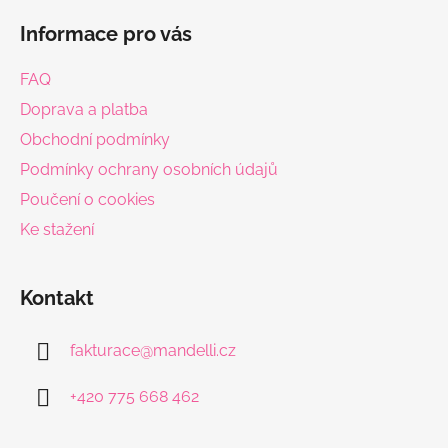
á
Informace pro vás
p
a
FAQ
t
Doprava a platba
í
Obchodní podmínky
Podmínky ochrany osobních údajů
Poučení o cookies
Ke stažení
Kontakt
fakturace
@
mandelli.cz
+420 775 668 462