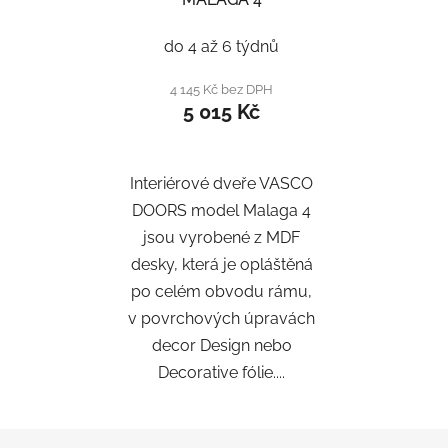
do 4 až 6 týdnů
4 145 Kč bez DPH
5 015 Kč
Interiérové dveře VASCO
DOORS model Malaga 4
jsou vyrobené z MDF
desky, která je opláštěná
po celém obvodu rámu,
v povrchových úpravách
decor Design nebo
Decorative fólie....
Z