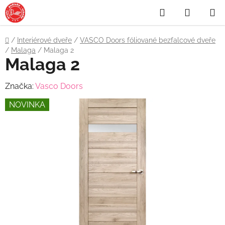
Přejít
Hledat
NÁKUP
na
obsah
KOŠÍK
Domů
/
Interiérové dveře
/
VASCO Doors fóliované bezfalcové dveře
/
Malaga
/
Malaga 2
Malaga 2
Značka:
Vasco Doors
NOVINKA