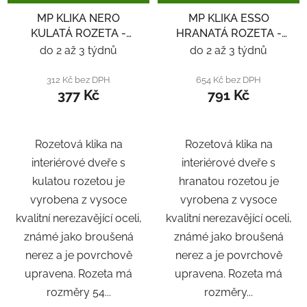
MP KLIKA NERO
MP KLIKA ESSO
KULATÁ ROZETA -
HRANATÁ ROZETA -
NEREZ
ČERNÁ
do 2 až 3 týdnů
do 2 až 3 týdnů
312 Kč bez DPH
654 Kč bez DPH
377 Kč
791 Kč
Rozetová klika na
Rozetová klika na
interiérové ​​dveře s
interiérové ​​dveře s
kulatou rozetou je
hranatou rozetou je
vyrobena z vysoce
vyrobena z vysoce
kvalitní nerezavějící oceli,
kvalitní nerezavějící oceli,
známé jako broušená
známé jako broušená
nerez a je povrchově
nerez a je povrchově
upravena. Rozeta má
upravena. Rozeta má
rozměry 54...
rozměry...