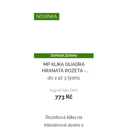
NOVINKA
DOPRAVA ZDARMA
MP KLIKA QUADRA
HRANATÁ ROZETA -
NEREZ
do 2 až 3 týdnů
639 Kč bez DPH
773 Kč
Rozetová klika na
interiérové ​​dveře s