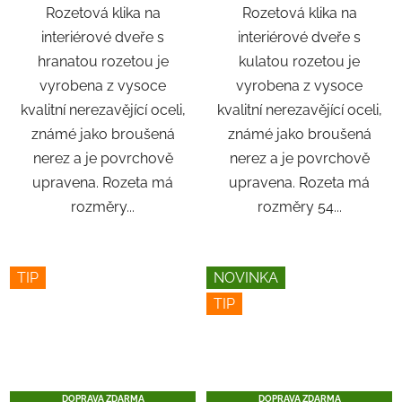
Rozetová klika na
Rozetová klika na
interiérové ​​dveře s
interiérové ​​dveře s
hranatou rozetou je
kulatou rozetou je
vyrobena z vysoce
vyrobena z vysoce
kvalitní nerezavějící oceli,
kvalitní nerezavějící oceli,
známé jako broušená
známé jako broušená
nerez a je povrchově
nerez a je povrchově
upravena. Rozeta má
upravena. Rozeta má
rozměry...
rozměry 54...
TIP
NOVINKA
TIP
DOPRAVA ZDARMA
DOPRAVA ZDARMA