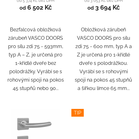
od 5 374 Kč bez DPH
od 3 053 Kč bez DPH
6 502 Kč
3 694 Kč
od
od
Bezfalcová obložková
Obložková zárubeň
zárubeň VASCO DOORS
VASCO DOORS pro sílu
pro sílu zdi 75 - 593mm,
zdi 75 - 600 mm, typ A a
typ A – Z, je určená pro
Z je určená pro 1-křídlé
1-křídlé dveře bez
dveře s polodrážkou.
polodrážky. Vyrábí se s
Vyrábí se s rohovými
rohovými spoji na pokos
spoji na pokos 45 stupňů
45 stupňů nebo 90...
a šířkou límce 65 mm...
TIP