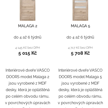
MALAGA 2
MALAGA 5
do 4 až 6 týdnů
do 4 až 6 týdnů
4 145 Kč bez DPH
4 717 Kč bez DPH
5 015 Kč
5 708 Kč
Interiérové dveře VASCO
Interiérové dveře VASCO
DOORS model Malaga 2
DOORS model Malaga 5
jsou vyrobené z MDF
jsou vyrobené z MDF
desky, která je opláštěná
desky, která je opláštěná
po celém obvodu rámu,
po celém obvodu rámu,
v povrchových úpravách
v povrchových úpravách