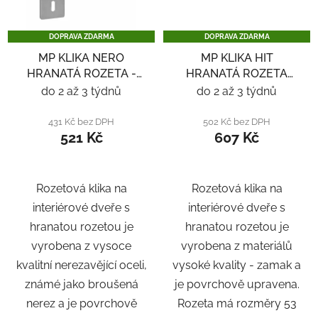
DOPRAVA ZDARMA
DOPRAVA ZDARMA
MP KLIKA NERO
MP KLIKA HIT
HRANATÁ ROZETA -
HRANATÁ ROZETA
NEREZ
SQ6 - ČERNÁ
do 2 až 3 týdnů
do 2 až 3 týdnů
431 Kč bez DPH
502 Kč bez DPH
521 Kč
607 Kč
Rozetová klika na
Rozetová klika na
interiérové ​​dveře s
interiérové ​​dveře s
hranatou rozetou je
hranatou rozetou je
vyrobena z vysoce
vyrobena z materiálů
kvalitní nerezavějící oceli,
vysoké kvality - zamak a
známé jako broušená
je povrchově upravena.
nerez a je povrchově
Rozeta má rozměry 53