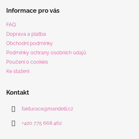
á
Informace pro vás
p
a
FAQ
t
Doprava a platba
í
Obchodní podmínky
Podmínky ochrany osobních údajů
Poučení o cookies
Ke stažení
Kontakt
fakturace
@
mandelli.cz
+420 775 668 462