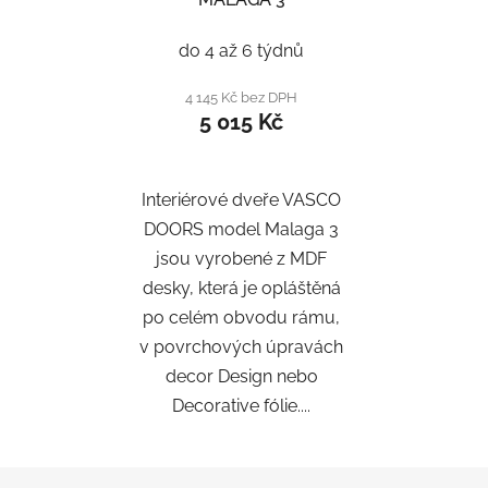
do 4 až 6 týdnů
4 145 Kč bez DPH
5 015 Kč
Interiérové dveře VASCO
DOORS model Malaga 3
jsou vyrobené z MDF
desky, která je opláštěná
po celém obvodu rámu,
v povrchových úpravách
decor Design nebo
Decorative fólie....
Z