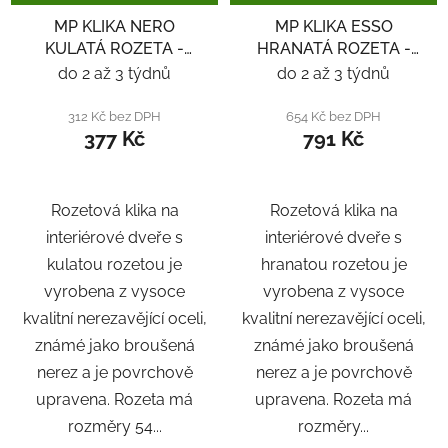
MP KLIKA NERO
MP KLIKA ESSO
KULATÁ ROZETA -
HRANATÁ ROZETA -
NEREZ
ČERNÁ
do 2 až 3 týdnů
do 2 až 3 týdnů
312 Kč bez DPH
654 Kč bez DPH
377 Kč
791 Kč
Rozetová klika na
Rozetová klika na
interiérové ​​dveře s
interiérové ​​dveře s
kulatou rozetou je
hranatou rozetou je
vyrobena z vysoce
vyrobena z vysoce
kvalitní nerezavějící oceli,
kvalitní nerezavějící oceli,
známé jako broušená
známé jako broušená
nerez a je povrchově
nerez a je povrchově
upravena. Rozeta má
upravena. Rozeta má
rozměry 54...
rozměry...