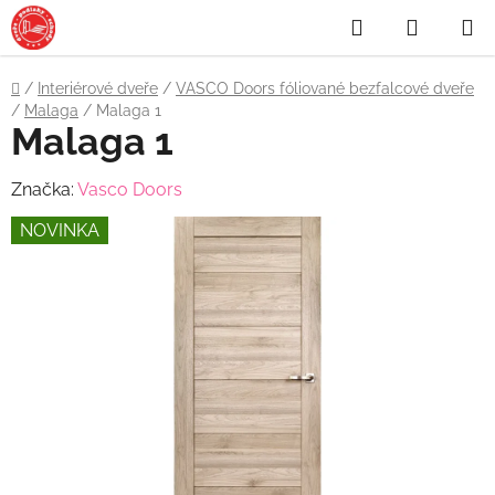
Přejít
Hledat
NÁKUP
na
obsah
KOŠÍK
Domů
/
Interiérové dveře
/
VASCO Doors fóliované bezfalcové dveře
/
Malaga
/
Malaga 1
Malaga 1
Značka:
Vasco Doors
NOVINKA