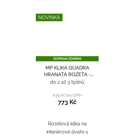
NOVINKA
DOPRAVA ZDARMA
MP KLIKA QUADRA
HRANATÁ ROZETA -
NEREZ
do 2 až 3 týdnů
639 Kč bez DPH
773 Kč
Rozetová klika na
interiérové ​​dveře s