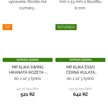
upravena. Rozeta má
mm x 53 mm a tloušťku
rozměry...
6 mm.
TIP
NOVINKA
DOPRAVA ZDARMA
DOPRAVA ZDARMA
MP KLIKA SWING
MP KLIKA ESSO
HRANATÁ ROZETA -
ČERNÁ KULATÁ
NEREZ
ROZETA - ČERNÁ
do 2 až 3 týdnů
do 2 až 3 týdnů
431 Kč bez DPH
531 Kč bez DPH
521 Kč
642 Kč