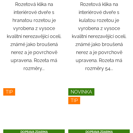
Rozetová klika na
Rozetová klika na
interiérové ​​dveře s
interiérové ​​dveře s
hranatou rozetou je
kulatou rozetou je
vyrobena z vysoce
vyrobena z vysoce
kvalitní nerezavějící oceli,
kvalitní nerezavějící oceli,
známé jako broušená
známé jako broušená
nerez a je povrchově
nerez a je povrchově
upravena. Rozeta má
upravena. Rozeta má
rozměry...
rozměry 54...
TIP
NOVINKA
TIP
DOPRAVA ZDARMA
DOPRAVA ZDARMA