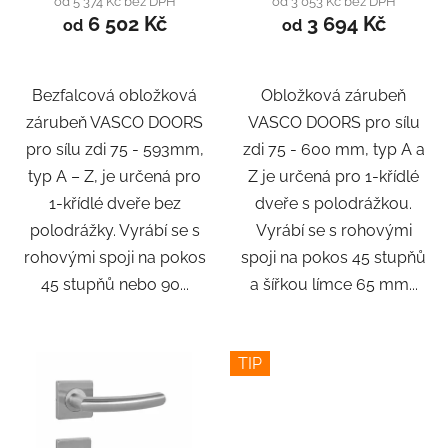
od 5 374 Kč bez DPH
od 3 053 Kč bez DPH
6 502 Kč
3 694 Kč
od
od
Bezfalcová obložková
Obložková zárubeň
zárubeň VASCO DOORS
VASCO DOORS pro sílu
pro sílu zdi 75 - 593mm,
zdi 75 - 600 mm, typ A a
typ A – Z, je určená pro
Z je určená pro 1-křídlé
1-křídlé dveře bez
dveře s polodrážkou.
polodrážky. Vyrábí se s
Vyrábí se s rohovými
rohovými spoji na pokos
spoji na pokos 45 stupňů
45 stupňů nebo 90...
a šířkou límce 65 mm...
TIP