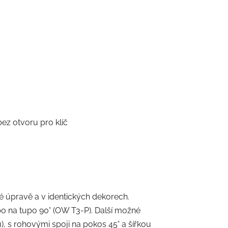
z otvoru pro klíč
 úpravě a v identických dekorech.
o na tupo 90° (OW T3-P). Další možné
, s rohovými spoji na pokos 45° a šířkou