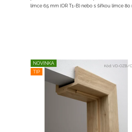
límce 65 mm (OR T1-B) nebo s šířkou límce 80
NOVINKA
Kód:
VD-OZB/C
TIP