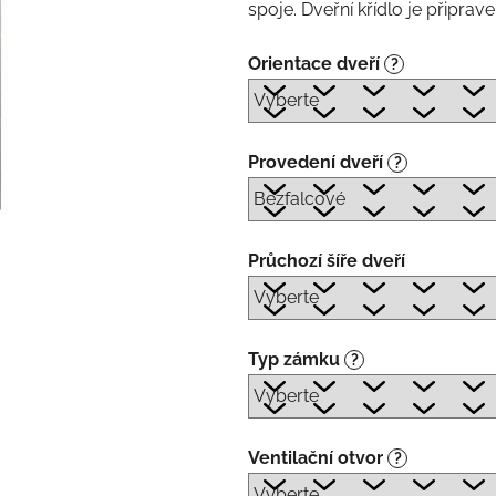
spoje. Dveřní křídlo je připra
Orientace dveří
?
Provedení dveří
?
Průchozí šíře dveří
Typ zámku
?
Ventilační otvor
?