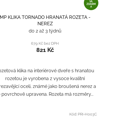
VA
ZDARM
A
MP KLIKA TORNADO HRANATÁ ROZETA -
NEREZ
do 2 až 3 týdnů
679 Kč bez DPH
821 Kč
zetová klika na interiérové ​​dveře s hranatou
rozetou je vyrobena z vysoce kvalitní
rezavějící oceli, známé jako broušená nerez a
e povrchově upravena. Rozeta má rozměry...
Kód:
PRI-H003C