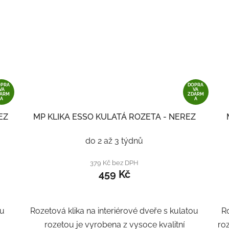
OPRA
DOPRA
VA
VA
DARM
ZDARM
A
A
EZ
MP KLIKA ESSO KULATÁ ROZETA - NEREZ
do 2 až 3 týdnů
379 Kč bez DPH
459 Kč
ou
Rozetová klika na interiérové ​​dveře s kulatou
Ro
rozetou je vyrobena z vysoce kvalitní
roz