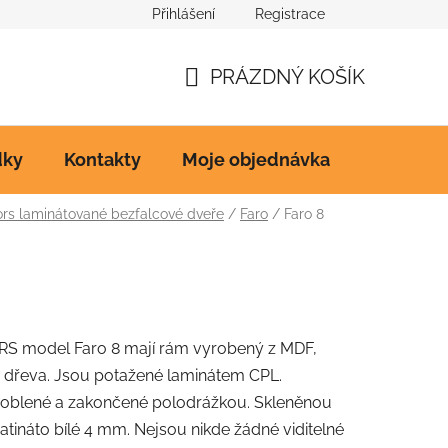
Přihlášení
Registrace
Ke stažení
PRÁZDNÝ KOŠÍK
NÁKUPNÍ
KOŠÍK
dky
Kontakty
Moje objednávka
s laminátované bezfalcové dveře
/
Faro
/
Faro 8
RS model Faro 8 mají rám vyrobený z MDF,
 dřeva. Jsou potažené laminátem CPL.
aoblené a zakončené polodrážkou. Skleněnou
satináto bílé 4 mm. Nejsou nikde žádné viditelné