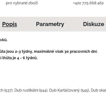
pro vybrané zboží
+420 775 668 462
Popis
Parametry
Diskuze
vků.
ta jsou 2-3 týdny, maximálně však 30 pracovních dní.
lhůta je 4 - 6 týdnů.
řech (537), Dub rustikální (544), Dub Kartáčovaný (545), Dub sk