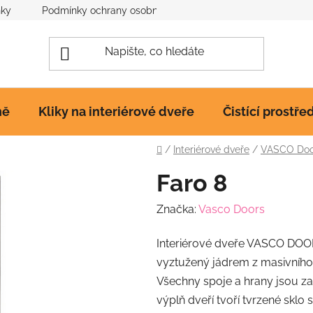
nky
Podmínky ochrany osobních údajů
Poučení o cookies
ně
Kliky na interiérové dveře
Čistící prostře
Domů
/
Interiérové dveře
/
VASCO Door
Faro 8
Značka:
Vasco Doors
Interiérové dveře VASCO DOO
vyztužený jádrem z masivního
Všechny spoje a hrany jsou z
výplň dveří tvoří tvrzené sklo 