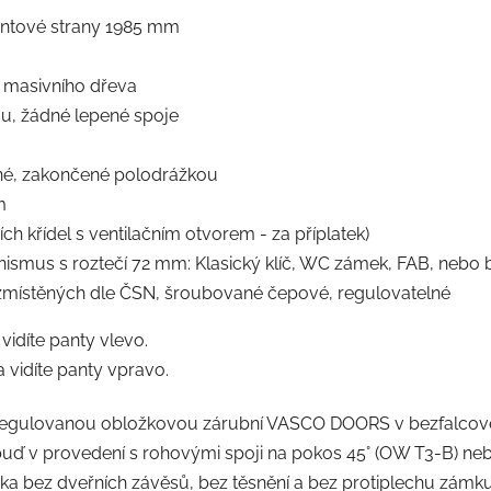
pantové strany 1985 mm
 masivního dřeva
u, žádné lepené spoje
ené, zakončené polodrážkou
m
h křídel s ventilačním otvorem - za příplatek)
us s roztečí 72 mm: Klasický klíč, WC zámek, FAB, nebo be
zmístěných dle ČSN, šroubované čepové, regulovatelné
 vidíte panty vlevo.
a vidíte panty vpravo.
 regulovanou obložkovou zárubní VASCO DOORS v bezfalcové
uď v provedení s rohovými spoji na pokos 45° (OW T3-B) neb
a bez dveřních závěsů, bez těsnění a bez protiplechu zámku)