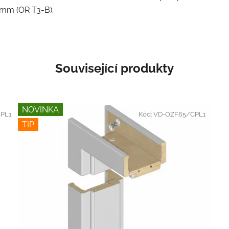
 mm (OR T3-B).
Související produkty
NOVINKA
PL1
Kód:
VD-OZF65/CPL1
TIP