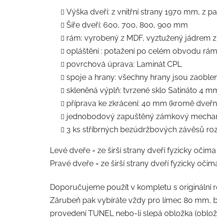
Výška dveří: z vnitřní strany 1970 mm, z 
Šíře dveří: 600, 700, 800, 900 mm
rám: vyrobený z MDF, vyztužený jádrem z
opláštění : potažení po celém obvodu rám
povrchová úprava: Laminát CPL
spoje a hrany: všechny hrany jsou zaobl
skleněná výplň: tvrzené sklo Satináto 4 m
příprava ke zkrácení: 40 mm (kromě dveřníc
jednobodový zapuštěný zámkový mechanism
3 ks stříbrných bezúdržbových závěsů ro
Levé dveře = ze širší strany dveří fyzicky očima
Pravé dveře = ze širší strany dveří fyzicky očim
Doporučujeme použít v kompletu s originální
Zárubeň pak vybíráte vždy pro límec 80 mm, b
provedení TUNEL nebo-li slepá obložka (obložk