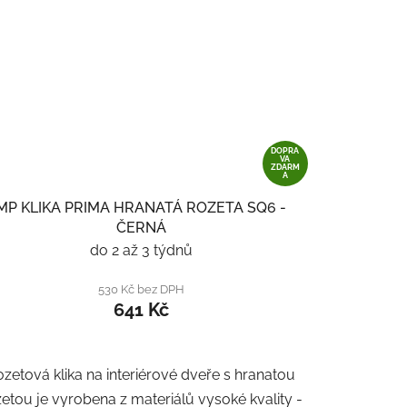
DOPRA
VA
ZDARM
A
MP KLIKA PRIMA HRANATÁ ROZETA SQ6 -
ČERNÁ
do 2 až 3 týdnů
530 Kč bez DPH
641 Kč
zetová klika na interiérové ​​dveře s hranatou
etou je vyrobena z materiálů vysoké kvality -