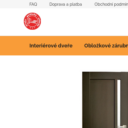
Přejít
FAQ
Doprava a platba
Obchodní podmí
na
obsah
Interiérové dveře
Obložkové zárub