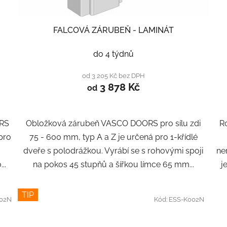
FALCOVÁ ZÁRUBEŇ - LAMINÁT
do 4 týdnů
od 3 205 Kč bez DPH
3 878 Kč
od
ORS
Obložková zárubeň VASCO DOORS pro sílu zdi
Ro
 pro
75 - 600 mm, typ A a Z je určená pro 1-křídlé
dveře s polodrážkou. Vyrábí se s rohovými spoji
ne
..
na pokos 45 stupňů a šířkou límce 65 mm...
j
TIP
02N
Kód:
ESS-K002N