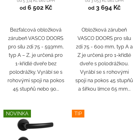
od 5 374 Kč bez DPH
od 3 053 Kč bez DPH
6 502 Kč
3 694 Kč
od
od
Bezfalcová obložková
Obložková zárubeň
zárubeň VASCO DOORS
VASCO DOORS pro sílu
pro sílu zdi 75 - 593mm,
zdi 75 - 600 mm, typ A a
typ A – Z, je určená pro
Z je určená pro 1-křídlé
1-křídlé dveře bez
dveře s polodrážkou.
polodrážky. Vyrábí se s
Vyrábí se s rohovými
rohovými spoji na pokos
spoji na pokos 45 stupňů
45 stupňů nebo 90...
a šířkou límce 65 mm...
NOVINKA
TIP