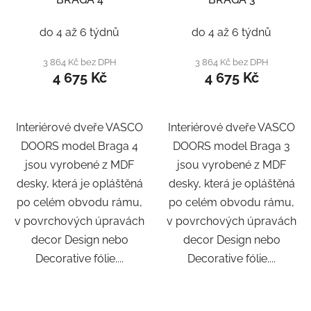
do 4 až 6 týdnů
do 4 až 6 týdnů
3 864 Kč bez DPH
3 864 Kč bez DPH
4 675 Kč
4 675 Kč
Interiérové dveře VASCO
Interiérové dveře VASCO
DOORS model Braga 4
DOORS model Braga 3
jsou vyrobené z MDF
jsou vyrobené z MDF
desky, která je opláštěná
desky, která je opláštěná
po celém obvodu rámu,
po celém obvodu rámu,
v povrchových úpravách
v povrchových úpravách
decor Design nebo
decor Design nebo
Decorative fólie....
Decorative fólie....