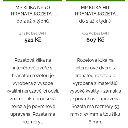
MP KLIKA NERO
MP KLIKA HIT
HRANATÁ ROZETA -
HRANATÁ ROZETA
NEREZ
SQ6 - ČERNÁ
do 2 až 3 týdnů
do 2 až 3 týdnů
431 Kč bez DPH
502 Kč bez DPH
521 Kč
607 Kč
Rozetová klika na
Rozetová klika na
interiérové ​​dveře s
interiérové ​​dveře s
hranatou rozetou je
hranatou rozetou je
vyrobena z vysoce
vyrobena z materiálů
kvalitní nerezavějící oceli,
vysoké kvality - zamak a
známé jako broušená
je povrchově upravena.
nerez a je povrchově
Rozeta má rozměry 53
upravena. Rozeta má
mm x 53 mm a tloušťku
rozměry...
6 mm.