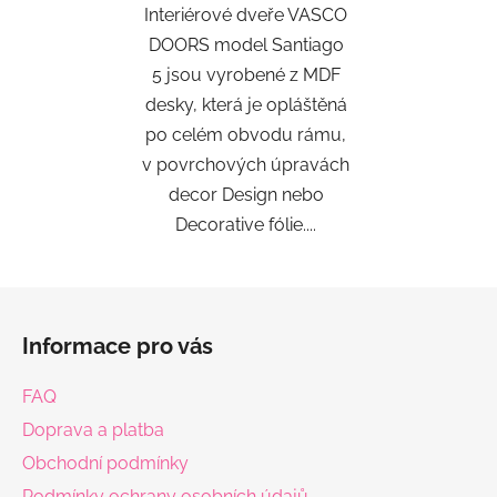
Interiérové dveře VASCO
DOORS model Santiago
5 jsou vyrobené z MDF
desky, která je opláštěná
po celém obvodu rámu,
v povrchových úpravách
decor Design nebo
Decorative fólie....
Z
á
Informace pro vás
p
a
FAQ
t
Doprava a platba
í
Obchodní podmínky
Podmínky ochrany osobních údajů