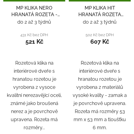
MP KLIKA NERO
MP KLIKA HIT
HRANATÁ ROZETA -
HRANATÁ ROZETA
NEREZ
SQ6 - ČERNÁ
do 2 až 3 týdnů
do 2 až 3 týdnů
431 Kč bez DPH
502 Kč bez DPH
521 Kč
607 Kč
Rozetová klika na
Rozetová klika na
interiérové ​​dveře s
interiérové ​​dveře s
hranatou rozetou je
hranatou rozetou je
vyrobena z vysoce
vyrobena z materiálů
kvalitní nerezavějící oceli,
vysoké kvality - zamak a
známé jako broušená
je povrchově upravena.
nerez a je povrchově
Rozeta má rozměry 53
upravena. Rozeta má
mm x 53 mm a tloušťku
rozměry...
6 mm.