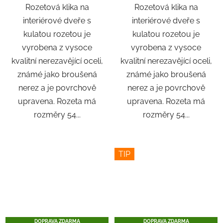
Rozetová klika na
Rozetová klika na
interiérové ​​dveře s
interiérové ​​dveře s
kulatou rozetou je
kulatou rozetou je
vyrobena z vysoce
vyrobena z vysoce
kvalitní nerezavějící oceli,
kvalitní nerezavějící oceli,
známé jako broušená
známé jako broušená
nerez a je povrchově
nerez a je povrchově
upravena. Rozeta má
upravena. Rozeta má
rozměry 54...
rozměry 54...
TIP
DOPRAVA ZDARMA
DOPRAVA ZDARMA