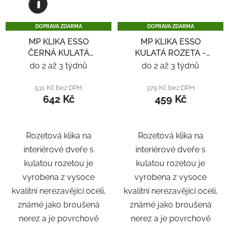
DOPRAVA ZDARMA
DOPRAVA ZDARMA
MP KLIKA ESSO
MP KLIKA ESSO
ČERNÁ KULATÁ
KULATÁ ROZETA -
ROZETA - ČERNÁ
NEREZ
do 2 až 3 týdnů
do 2 až 3 týdnů
531 Kč bez DPH
379 Kč bez DPH
642 Kč
459 Kč
Rozetová klika na
Rozetová klika na
interiérové ​​dveře s
interiérové ​​dveře s
kulatou rozetou je
kulatou rozetou je
vyrobena z vysoce
vyrobena z vysoce
kvalitní nerezavějící oceli,
kvalitní nerezavějící oceli,
známé jako broušená
známé jako broušená
nerez a je povrchově
nerez a je povrchově