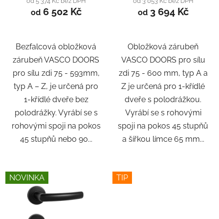
od 5 374 Kč bez DPH
od 3 053 Kč bez DPH
6 502 Kč
3 694 Kč
od
od
Bezfalcová obložková
Obložková zárubeň
zárubeň VASCO DOORS
VASCO DOORS pro sílu
pro sílu zdi 75 - 593mm,
zdi 75 - 600 mm, typ A a
typ A – Z, je určená pro
Z je určená pro 1-křídlé
1-křídlé dveře bez
dveře s polodrážkou.
polodrážky. Vyrábí se s
Vyrábí se s rohovými
rohovými spoji na pokos
spoji na pokos 45 stupňů
45 stupňů nebo 90...
a šířkou límce 65 mm...
NOVINKA
TIP