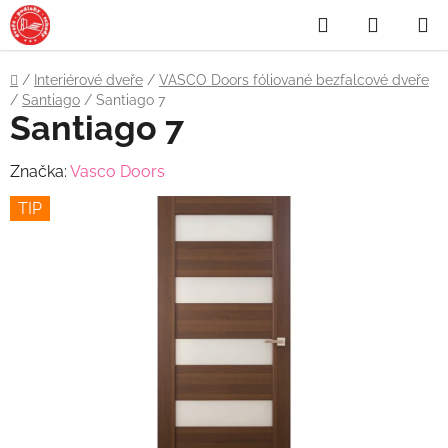
Přejít
Hledat
NÁKUP
na
obsah
KOŠÍK
Domů
/
Interiérové dveře
/
VASCO Doors fóliované bezfalcové dveře
/
Santiago
/
Santiago 7
Santiago 7
Značka:
Vasco Doors
TIP