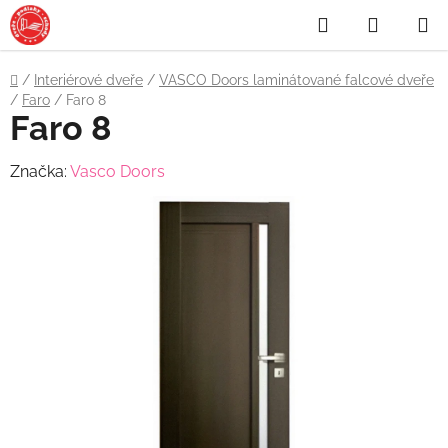
Přejít
Hledat
NÁKUP
na
obsah
KOŠÍK
Domů
/
Interiérové dveře
/
VASCO Doors laminátované falcové dveře
/
Faro
/
Faro 8
Faro 8
Značka:
Vasco Doors