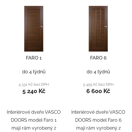
FARO 1
FARO 6
do 4 týdnů
do 4 týdnů
4 331 Kč bez DPH
5 455 Kč bez DPH
5 240 Kč
6 600 Kč
Interiérové dveře VASCO
Interiérové dveře VASCO
DOORS model Faro 1
DOORS model Faro 6
mají rám vyrobený z
mají rám vyrobený z