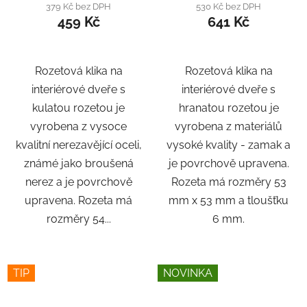
379 Kč bez DPH
530 Kč bez DPH
459 Kč
641 Kč
Rozetová klika na
Rozetová klika na
interiérové ​​dveře s
interiérové ​​dveře s
kulatou rozetou je
hranatou rozetou je
vyrobena z vysoce
vyrobena z materiálů
kvalitní nerezavějící oceli,
vysoké kvality - zamak a
známé jako broušená
je povrchově upravena.
nerez a je povrchově
Rozeta má rozměry 53
upravena. Rozeta má
mm x 53 mm a tloušťku
rozměry 54...
6 mm.
TIP
NOVINKA