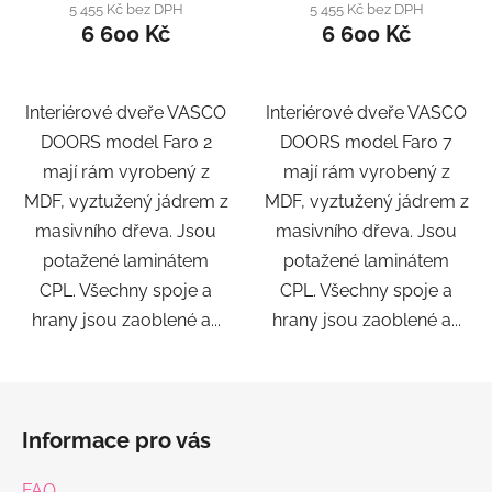
5 455 Kč bez DPH
5 455 Kč bez DPH
6 600 Kč
6 600 Kč
Interiérové dveře VASCO
Interiérové dveře VASCO
DOORS model Faro 2
DOORS model Faro 7
mají rám vyrobený z
mají rám vyrobený z
MDF, vyztužený jádrem z
MDF, vyztužený jádrem z
masivního dřeva. Jsou
masivního dřeva. Jsou
potažené laminátem
potažené laminátem
CPL. Všechny spoje a
CPL. Všechny spoje a
hrany jsou zaoblené a...
hrany jsou zaoblené a...
Z
á
Informace pro vás
p
a
FAQ