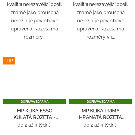
kvalitní nerezavějící oceli,
kvalitní nerezavějící oceli,
známé jako broušená
známé jako broušená
nerez a je povrchově
nerez a je povrchově
upravena. Rozeta má
upravena. Rozeta má
rozměry...
rozměry 54...
TIP
DOPRAVA ZDARMA
DOPRAVA ZDARMA
MP KLIKA ESSO
MP KLIKA PRIMA
KULATÁ ROZETA -
HRANATÁ ROZETA
NEREZ
SQ6 - ČERNÁ
do 2 až 3 týdnů
do 2 až 3 týdnů