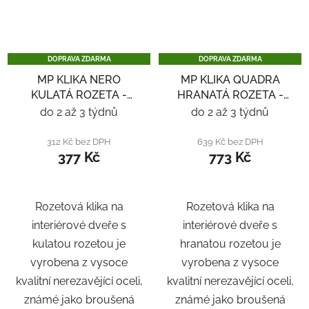
DOPRAVA ZDARMA
DOPRAVA ZDARMA
MP KLIKA NERO
MP KLIKA QUADRA
KULATÁ ROZETA -
HRANATÁ ROZETA -
NEREZ
NEREZ
do 2 až 3 týdnů
do 2 až 3 týdnů
312 Kč bez DPH
639 Kč bez DPH
377 Kč
773 Kč
Rozetová klika na
Rozetová klika na
interiérové ​​dveře s
interiérové ​​dveře s
kulatou rozetou je
hranatou rozetou je
vyrobena z vysoce
vyrobena z vysoce
kvalitní nerezavějící oceli,
kvalitní nerezavějící oceli,
známé jako broušená
známé jako broušená