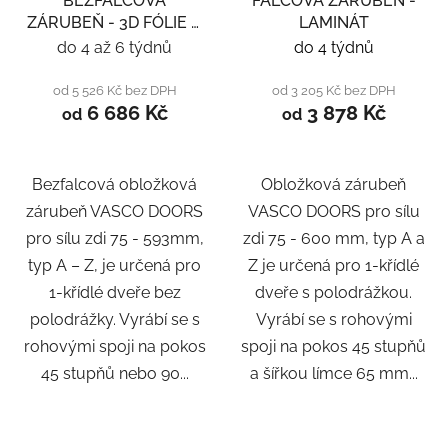
BEZFALCOVÁ
FALCOVÁ ZÁRUBEŇ -
ZÁRUBEŇ - 3D FÓLIE A
LAMINÁT
LAMINÁT
do 4 až 6 týdnů
do 4 týdnů
od 5 526 Kč bez DPH
od 3 205 Kč bez DPH
6 686 Kč
3 878 Kč
od
od
Bezfalcová obložková
Obložková zárubeň
zárubeň VASCO DOORS
VASCO DOORS pro sílu
pro sílu zdi 75 - 593mm,
zdi 75 - 600 mm, typ A a
typ A – Z, je určená pro
Z je určená pro 1-křídlé
1-křídlé dveře bez
dveře s polodrážkou.
polodrážky. Vyrábí se s
Vyrábí se s rohovými
rohovými spoji na pokos
spoji na pokos 45 stupňů
45 stupňů nebo 90...
a šířkou límce 65 mm...