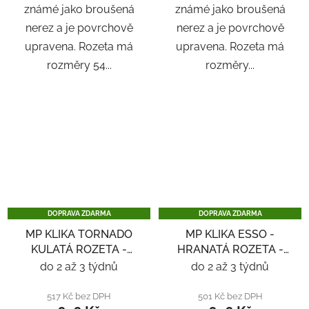
známé jako broušená
známé jako broušená
nerez a je povrchově
nerez a je povrchově
upravena. Rozeta má
upravena. Rozeta má
rozměry 54...
rozměry...
DOPRAVA ZDARMA
DOPRAVA ZDARMA
MP KLIKA TORNADO
MP KLIKA ESSO -
KULATÁ ROZETA -
HRANATÁ ROZETA -
NEREZ
NEREZ
do 2 až 3 týdnů
do 2 až 3 týdnů
517 Kč bez DPH
501 Kč bez DPH