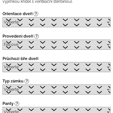
výjimkou křídel s ventilační štěrbinou).
Orientace dveří
?
Provedení dveří
?
Průchozí šíře dveří
Typ zámku
?
Panty
?