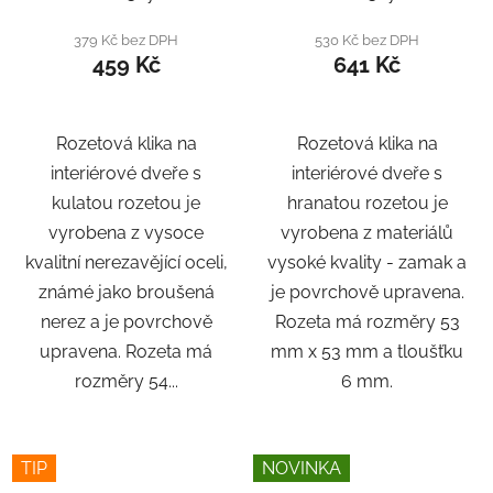
379 Kč bez DPH
530 Kč bez DPH
459 Kč
641 Kč
Rozetová klika na
Rozetová klika na
interiérové ​​dveře s
interiérové ​​dveře s
kulatou rozetou je
hranatou rozetou je
vyrobena z vysoce
vyrobena z materiálů
kvalitní nerezavějící oceli,
vysoké kvality - zamak a
známé jako broušená
je povrchově upravena.
nerez a je povrchově
Rozeta má rozměry 53
upravena. Rozeta má
mm x 53 mm a tloušťku
rozměry 54...
6 mm.
TIP
NOVINKA