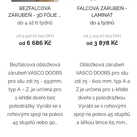
BEZFALCOVÁ
FALCOVÁ ZÁRUBEŇ -
ZÁRUBEŇ - 3D FÓLIE A
LAMINÁT
LAMINÁT
do 4 až 6 týdnů
do 4 týdnů
od 5 526 Kč bez DPH
od 3 205 Kč bez DPH
6 686 Kč
3 878 Kč
od
od
Bezfalcová obložková
Obložková zárubeň
zárubeň VASCO DOORS
VASCO DOORS pro sílu
pro sílu zdi 75 - 593mm,
zdi 75 - 600 mm, typ A a
typ A – Z, je určená pro
Z je určená pro 1-křídlé
1-křídlé dveře bez
dveře s polodrážkou.
polodrážky. Vyrábí se s
Vyrábí se s rohovými
rohovými spoji na pokos
spoji na pokos 45 stupňů
45 stupňů nebo 90...
a šířkou límce 65 mm...