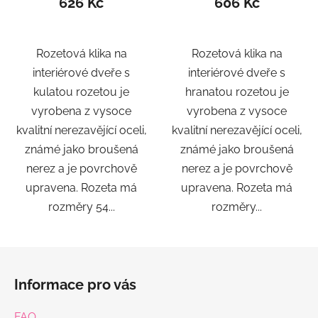
626 Kč
606 Kč
Rozetová klika na
Rozetová klika na
interiérové ​​dveře s
interiérové ​​dveře s
kulatou rozetou je
hranatou rozetou je
vyrobena z vysoce
vyrobena z vysoce
kvalitní nerezavějící oceli,
kvalitní nerezavějící oceli,
známé jako broušená
známé jako broušená
nerez a je povrchově
nerez a je povrchově
upravena. Rozeta má
upravena. Rozeta má
rozměry 54...
rozměry...
Z
á
Informace pro vás
p
a
FAQ