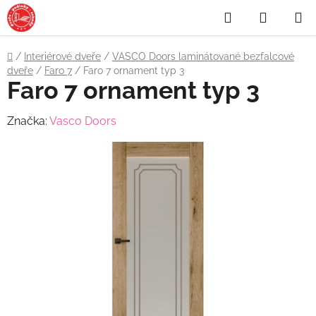
Přejít
Hledat
NÁKUP
na
obsah
KOŠÍK
Domů
/
Interiérové dveře
/
VASCO Doors laminátované bezfalcové
dveře
/
Faro 7
/
Faro 7 ornament typ 3
Faro 7 ornament typ 3
Značka:
Vasco Doors