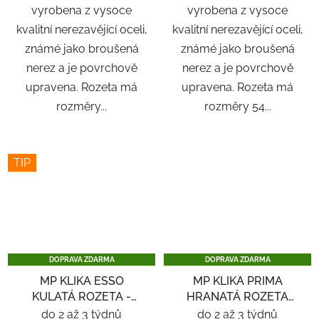
vyrobena z vysoce
vyrobena z vysoce
kvalitní nerezavějící oceli,
kvalitní nerezavějící oceli,
známé jako broušená
známé jako broušená
nerez a je povrchově
nerez a je povrchově
upravena. Rozeta má
upravena. Rozeta má
rozměry...
rozměry 54...
TIP
DOPRAVA ZDARMA
DOPRAVA ZDARMA
MP KLIKA ESSO
MP KLIKA PRIMA
KULATÁ ROZETA -
HRANATÁ ROZETA
NEREZ
SQ6 - ČERNÁ
do 2 až 3 týdnů
do 2 až 3 týdnů