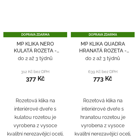
DOPRAVA ZDARMA
DOPRAVA ZDARMA
MP KLIKA NERO
MP KLIKA QUADRA
KULATÁ ROZETA -
HRANATÁ ROZETA -
NEREZ
NEREZ
do 2 až 3 týdnů
do 2 až 3 týdnů
312 Kč bez DPH
639 Kč bez DPH
377 Kč
773 Kč
Rozetová klika na
Rozetová klika na
interiérové ​​dveře s
interiérové ​​dveře s
kulatou rozetou je
hranatou rozetou je
vyrobena z vysoce
vyrobena z vysoce
kvalitní nerezavějící oceli,
kvalitní nerezavějící oceli,