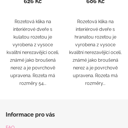
626 Kč
606 Kč
Rozetová klika na
Rozetová klika na
interiérové ​​dveře s
interiérové ​​dveře s
kulatou rozetou je
hranatou rozetou je
vyrobena z vysoce
vyrobena z vysoce
kvalitní nerezavějící oceli,
kvalitní nerezavějící oceli,
známé jako broušená
známé jako broušená
nerez a je povrchově
nerez a je povrchově
upravena. Rozeta má
upravena. Rozeta má
rozměry 54...
rozměry...
Z
á
Informace pro vás
p
a
FAQ