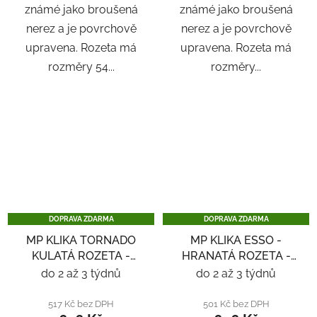
známé jako broušená
známé jako broušená
nerez a je povrchově
nerez a je povrchově
upravena. Rozeta má
upravena. Rozeta má
rozměry 54...
rozměry...
DOPRAVA ZDARMA
DOPRAVA ZDARMA
MP KLIKA TORNADO
MP KLIKA ESSO -
KULATÁ ROZETA -
HRANATÁ ROZETA -
NEREZ
NEREZ
do 2 až 3 týdnů
do 2 až 3 týdnů
517 Kč bez DPH
501 Kč bez DPH