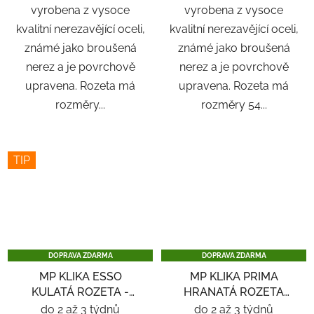
vyrobena z vysoce
vyrobena z vysoce
kvalitní nerezavějící oceli,
kvalitní nerezavějící oceli,
známé jako broušená
známé jako broušená
nerez a je povrchově
nerez a je povrchově
upravena. Rozeta má
upravena. Rozeta má
rozměry...
rozměry 54...
TIP
DOPRAVA ZDARMA
DOPRAVA ZDARMA
MP KLIKA ESSO
MP KLIKA PRIMA
KULATÁ ROZETA -
HRANATÁ ROZETA
NEREZ
SQ6 - ČERNÁ
do 2 až 3 týdnů
do 2 až 3 týdnů