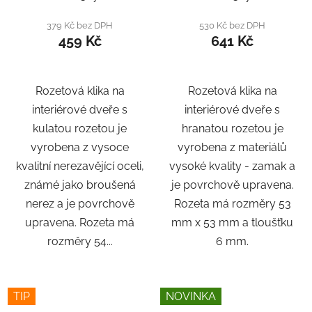
379 Kč bez DPH
530 Kč bez DPH
459 Kč
641 Kč
Rozetová klika na
Rozetová klika na
interiérové ​​dveře s
interiérové ​​dveře s
kulatou rozetou je
hranatou rozetou je
vyrobena z vysoce
vyrobena z materiálů
kvalitní nerezavějící oceli,
vysoké kvality - zamak a
známé jako broušená
je povrchově upravena.
nerez a je povrchově
Rozeta má rozměry 53
upravena. Rozeta má
mm x 53 mm a tloušťku
rozměry 54...
6 mm.
TIP
NOVINKA