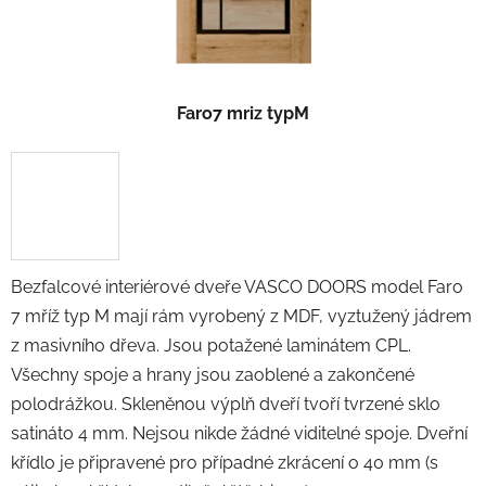
Faro7 mriz typM
Bezfalcové interiérové dveře VASCO DOORS model Faro
7 mříž typ M mají rám vyrobený z MDF, vyztužený jádrem
z masivního dřeva. Jsou potažené laminátem CPL.
Všechny spoje a hrany jsou zaoblené a zakončené
polodrážkou. Skleněnou výplň dveří tvoří tvrzené sklo
satináto 4 mm. Nejsou nikde žádné viditelné spoje. Dveřní
křídlo je připravené pro případné zkrácení o 40 mm
(s