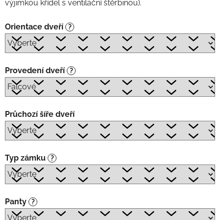
výjimkou křídel s ventilační štěrbinou).
Orientace dveří
?
Provedení dveří
?
Průchozí šíře dveří
Typ zámku
?
Panty
?