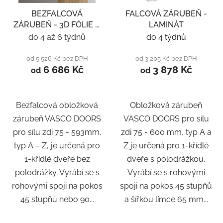
BEZFALCOVÁ
FALCOVÁ ZÁRUBEŇ -
ZÁRUBEŇ - 3D FÓLIE A
LAMINÁT
LAMINÁT
do 4 až 6 týdnů
do 4 týdnů
od 5 526 Kč bez DPH
od 3 205 Kč bez DPH
6 686 Kč
3 878 Kč
od
od
Bezfalcová obložková
Obložková zárubeň
zárubeň VASCO DOORS
VASCO DOORS pro sílu
pro sílu zdi 75 - 593mm,
zdi 75 - 600 mm, typ A a
typ A – Z, je určená pro
Z je určená pro 1-křídlé
1-křídlé dveře bez
dveře s polodrážkou.
polodrážky. Vyrábí se s
Vyrábí se s rohovými
rohovými spoji na pokos
spoji na pokos 45 stupňů
45 stupňů nebo 90...
a šířkou límce 65 mm...