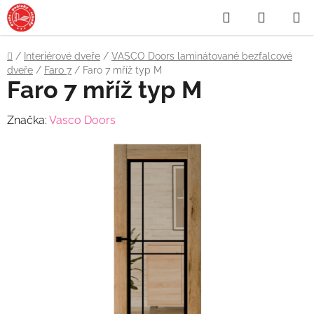
Přejít
Hledat
NÁKUP
na
obsah
KOŠÍK
Domů
/
Interiérové dveře
/
VASCO Doors laminátované bezfalcové
dveře
/
Faro 7
/
Faro 7 mříž typ M
Faro 7 mříž typ M
Značka:
Vasco Doors