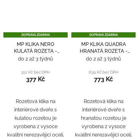
DOPRAVA ZDARMA
DOPRAVA ZDARMA
MP KLIKA NERO
MP KLIKA QUADRA
KULATÁ ROZETA -
HRANATÁ ROZETA -
NEREZ
NEREZ
do 2 až 3 týdnů
do 2 až 3 týdnů
312 Kč bez DPH
639 Kč bez DPH
377 Kč
773 Kč
Rozetová klika na
Rozetová klika na
interiérové ​​dveře s
interiérové ​​dveře s
kulatou rozetou je
hranatou rozetou je
vyrobena z vysoce
vyrobena z vysoce
kvalitní nerezavějící oceli,
kvalitní nerezavějící oceli,