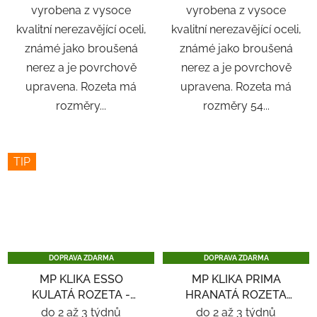
vyrobena z vysoce
vyrobena z vysoce
kvalitní nerezavějící oceli,
kvalitní nerezavějící oceli,
známé jako broušená
známé jako broušená
nerez a je povrchově
nerez a je povrchově
upravena. Rozeta má
upravena. Rozeta má
rozměry...
rozměry 54...
TIP
DOPRAVA ZDARMA
DOPRAVA ZDARMA
MP KLIKA ESSO
MP KLIKA PRIMA
KULATÁ ROZETA -
HRANATÁ ROZETA
NEREZ
SQ6 - ČERNÁ
do 2 až 3 týdnů
do 2 až 3 týdnů