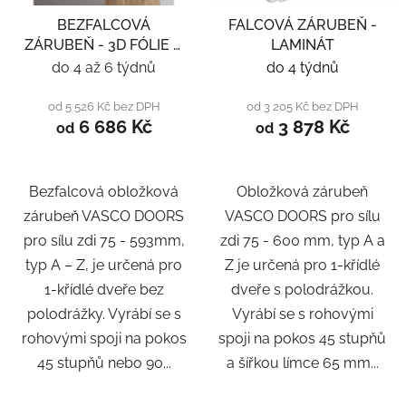
BEZFALCOVÁ
FALCOVÁ ZÁRUBEŇ -
ZÁRUBEŇ - 3D FÓLIE A
LAMINÁT
LAMINÁT
do 4 až 6 týdnů
do 4 týdnů
od 5 526 Kč bez DPH
od 3 205 Kč bez DPH
6 686 Kč
3 878 Kč
od
od
Bezfalcová obložková
Obložková zárubeň
zárubeň VASCO DOORS
VASCO DOORS pro sílu
pro sílu zdi 75 - 593mm,
zdi 75 - 600 mm, typ A a
typ A – Z, je určená pro
Z je určená pro 1-křídlé
1-křídlé dveře bez
dveře s polodrážkou.
polodrážky. Vyrábí se s
Vyrábí se s rohovými
rohovými spoji na pokos
spoji na pokos 45 stupňů
45 stupňů nebo 90...
a šířkou límce 65 mm...