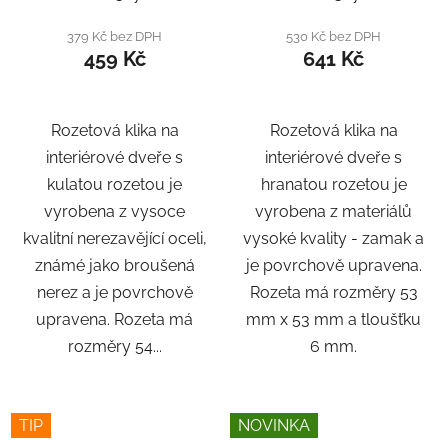
379 Kč bez DPH
530 Kč bez DPH
459 Kč
641 Kč
Rozetová klika na
Rozetová klika na
interiérové ​​dveře s
interiérové ​​dveře s
kulatou rozetou je
hranatou rozetou je
vyrobena z vysoce
vyrobena z materiálů
kvalitní nerezavějící oceli,
vysoké kvality - zamak a
známé jako broušená
je povrchově upravena.
nerez a je povrchově
Rozeta má rozměry 53
upravena. Rozeta má
mm x 53 mm a tloušťku
rozměry 54...
6 mm.
TIP
NOVINKA