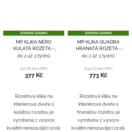
DOPRAVA ZDARMA
DOPRAVA ZDARMA
MP KLIKA NERO
MP KLIKA QUADRA
KULATÁ ROZETA -
HRANATÁ ROZETA -
NEREZ
NEREZ
do 2 až 3 týdnů
do 2 až 3 týdnů
312 Kč bez DPH
639 Kč bez DPH
377 Kč
773 Kč
Rozetová klika na
Rozetová klika na
interiérové ​​dveře s
interiérové ​​dveře s
kulatou rozetou je
hranatou rozetou je
vyrobena z vysoce
vyrobena z vysoce
kvalitní nerezavějící oceli,
kvalitní nerezavějící oceli,