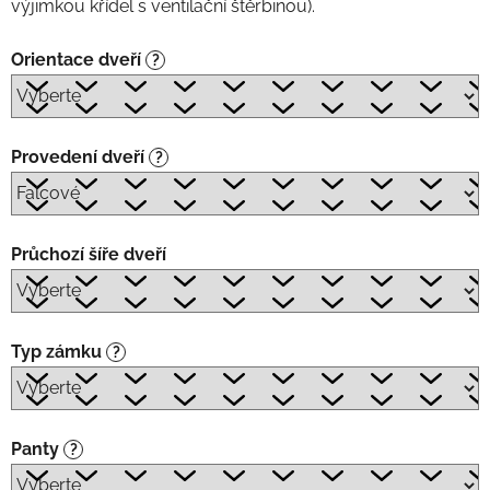
výjimkou křídel s ventilační štěrbinou).
Orientace dveří
?
Provedení dveří
?
Průchozí šíře dveří
Typ zámku
?
Panty
?