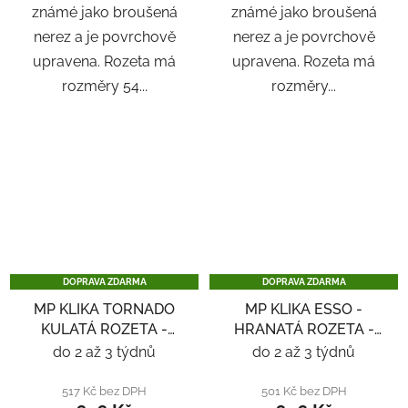
známé jako broušená
známé jako broušená
nerez a je povrchově
nerez a je povrchově
upravena. Rozeta má
upravena. Rozeta má
rozměry 54...
rozměry...
DOPRAVA ZDARMA
DOPRAVA ZDARMA
MP KLIKA TORNADO
MP KLIKA ESSO -
KULATÁ ROZETA -
HRANATÁ ROZETA -
NEREZ
NEREZ
do 2 až 3 týdnů
do 2 až 3 týdnů
517 Kč bez DPH
501 Kč bez DPH