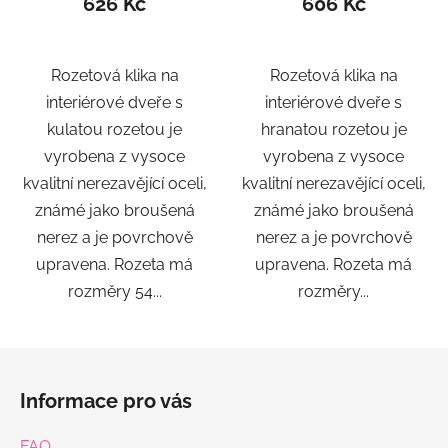
626 Kč
606 Kč
Rozetová klika na
Rozetová klika na
interiérové ​​dveře s
interiérové ​​dveře s
kulatou rozetou je
hranatou rozetou je
vyrobena z vysoce
vyrobena z vysoce
kvalitní nerezavějící oceli,
kvalitní nerezavějící oceli,
známé jako broušená
známé jako broušená
nerez a je povrchově
nerez a je povrchově
upravena. Rozeta má
upravena. Rozeta má
rozměry 54...
rozměry...
Z
á
Informace pro vás
p
a
FAQ