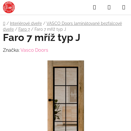
Přejít
Hledat
NÁKUP
na
obsah
KOŠÍK
Domů
/
Interiérové dveře
/
VASCO Doors laminátované bezfalcové
dveře
/
Faro 7
/
Faro 7 mříž typ J
Faro 7 mříž typ J
Značka:
Vasco Doors